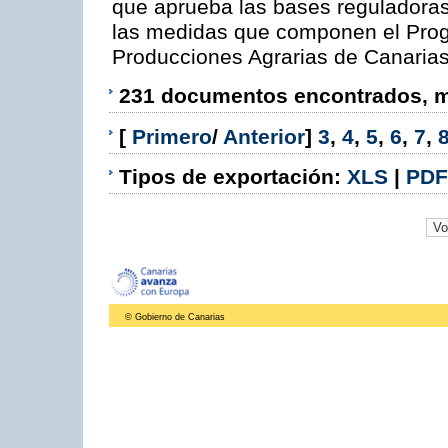
que aprueba las bases reguladora
las medidas que componen el Prog
Producciones Agrarias de Canaria
231 documentos encontrados, mo
[
Primero
/
Anterior
]
3
,
4
,
5
,
6
,
7
,
Tipos de exportación:
XLS
|
PDF
© Gobierno de Canarias