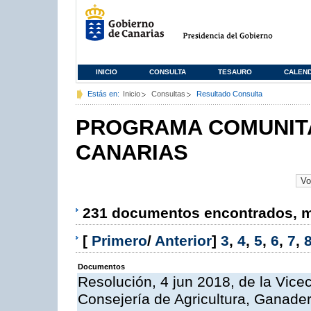
INICIO
CONSULTA
TESAURO
CALEN
Estás en:
Inicio
Consultas
Resultado Consulta
PROGRAMA COMUNITA
CANARIAS
231 documentos encontrados, mo
[
Primero
/
Anterior
]
3
,
4
,
5
,
6
,
7
,
Documentos
Resolución, 4 jun 2018, de la Vice
Consejería de Agricultura, Ganader