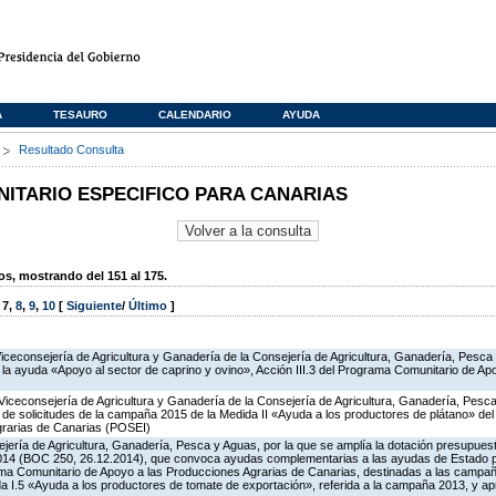
A
TESAURO
CALENDARIO
AYUDA
s
Resultado Consulta
TARIO ESPECIFICO PARA CANARIAS
, mostrando del 151 al 175.
,
7
,
8
,
9
,
10
[
Siguiente
/
Último
]
Viceconsejería de Agricultura y Ganadería de la Consejería de Agricultura, Ganadería, Pesca
a ayuda «Apoyo al sector de caprino y ovino», Acción III.3 del Programa Comunitario de Ap
Viceconsejería de Agricultura y Ganadería de la Consejería de Agricultura, Ganadería, Pesca
n de solicitudes de la campaña 2015 de la Medida II «Ayuda a los productores de plátano» d
grarias de Canarias (POSEI)
jería de Agricultura, Ganadería, Pesca y Aguas, por la que se amplía la dotación presupuesta
014 (BOC 250, 26.12.2014), que convoca ayudas complementarias a las ayudas de Estado 
ma Comunitario de Apoyo a las Producciones Agrarias de Canarias, destinadas a las campa
a I.5 «Ayuda a los productores de tomate de exportación», referida a la campaña 2013, y a