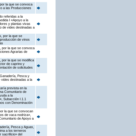
 por la que se convoca
yo a las Producciones
o referidas a la
edida I «Apoyo a la
flores y plantas vivas
vo de vides destinadas a
, por la que se
 producción de vinos
as
s, por la que se convoca
cciones Agrarias de
 por la que se modifica
ctor de caprino y
ntación de solicitudes
, Ganadería, Pesca y
 vides destinadas a la
ría prevista en la
ama Comunitario de
yuda a la
s», Subacción I.1.1
vinos con Denominación
 por la que se convocan
dos de vaca nodriza»,
 Comunitario de Apoyo a
anadería, Pesca y Aguas,
ima a los terneros
 sacrificio» del