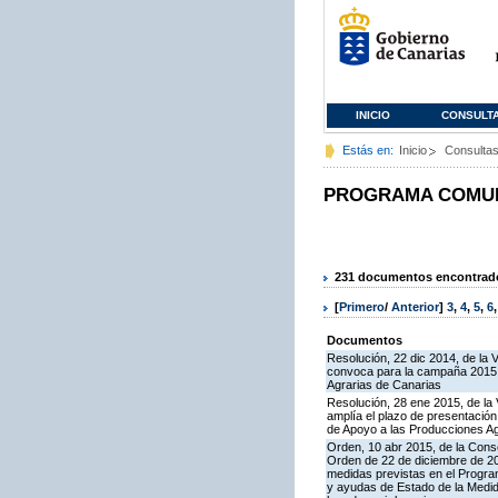
INICIO
CONSULT
Estás en:
Inicio
Consulta
PROGRAMA COMUNI
231 documentos encontrados
[
Primero
/
Anterior
]
3
,
4
,
5
,
6
Documentos
Resolución, 22 dic 2014, de la 
convoca para la campaña 2015 l
Agrarias de Canarias
Resolución, 28 ene 2015, de la 
amplía el plazo de presentació
de Apoyo a las Producciones A
Orden, 10 abr 2015, de la Conse
Orden de 22 de diciembre de 2
medidas previstas en el Progra
y ayudas de Estado de la Medid