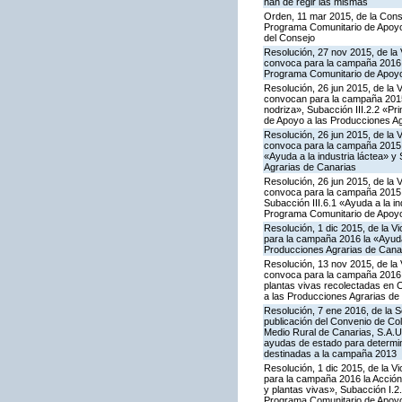
han de regir las mismas
Orden, 11 mar 2015, de la Conse
Programa Comunitario de Apoyo 
del Consejo
Resolución, 27 nov 2015, de la 
convoca para la campaña 2016 la
Programa Comunitario de Apoyo
Resolución, 26 jun 2015, de la 
convocan para la campaña 2015 
nodriza», Subacción III.2.2 «Pr
de Apoyo a las Producciones Ag
Resolución, 26 jun 2015, de la 
convoca para la campaña 2015 l
«Ayuda a la industria láctea» 
Agrarias de Canarias
Resolución, 26 jun 2015, de la 
convoca para la campaña 2015 l
Subacción III.6.1 «Ayuda a la i
Programa Comunitario de Apoyo
Resolución, 1 dic 2015, de la V
para la campaña 2016 la «Ayuda 
Producciones Agrarias de Cana
Resolución, 13 nov 2015, de la 
convoca para la campaña 2016 la 
plantas vivas recolectadas en 
a las Producciones Agrarias de
Resolución, 7 ene 2016, de la S
publicación del Convenio de Col
Medio Rural de Canarias, S.A.U
ayudas de estado para determi
destinadas a la campaña 2013
Resolución, 1 dic 2015, de la V
para la campaña 2016 la Acción I
y plantas vivas», Subacción I.2
Programa Comunitario de Apoyo