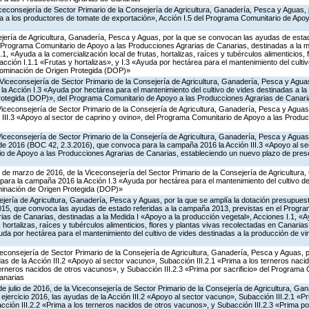
iceconsejería de Sector Primario de la Consejería de Agricultura, Ganadería, Pesca y Aguas,
 a los productores de tomate de exportación», Acción I.5 del Programa Comunitario de Apo
jería de Agricultura, Ganadería, Pesca y Aguas, por la que se convocan las ayudas de estad
Programa Comunitario de Apoyo a las Producciones Agrarias de Canarias, destinadas a la m
1, «Ayuda a la comercialización local de frutas, hortalizas, raíces y tubérculos alimenticios, 
ción I.1.1 «Frutas y hortalizas», y I.3 «Ayuda por hectárea para el mantenimiento del culti
nominación de Origen Protegida (DOP)»
Viceconsejería de Sector Primario de la Consejería de Agricultura, Ganadería, Pesca y Aguas
 Acción I.3 «Ayuda por hectárea para el mantenimiento del cultivo de vides destinadas a la
otegida (DOP)», del Programa Comunitario de Apoyo a las Producciones Agrarias de Canari
Viceconsejería de Sector Primario de la Consejería de Agricultura, Ganadería, Pesca y Agua
 III.3 «Apoyo al sector de caprino y ovino», del Programa Comunitario de Apoyo a las Produ
Viceconsejería de Sector Primario de la Consejería de Agricultura, Ganadería, Pesca y Aguas,
 de 2016 (BOC 42, 2.3.2016), que convoca para la campaña 2016 la Acción III.3 «Apoyo al se
o de Apoyo a las Producciones Agrarias de Canarias, estableciendo un nuevo plazo de prese
 de marzo de 2016, de la Viceconsejería del Sector Primario de la Consejería de Agricultura
ara la campaña 2016 la Acción I.3 «Ayuda por hectárea para el mantenimiento del cultivo de
inación de Origen Protegida (DOP)»
jería de Agricultura, Ganadería, Pesca y Aguas, por la que se amplía la dotación presupuesta
15, que convoca las ayudas de estado referidas a la campaña 2013, previstas en el Progr
as de Canarias, destinadas a la Medida I «Apoyo a la producción vegetal», Acciones I.1, «A
, hortalizas, raíces y tubérculos alimenticios, flores y plantas vivas recolectadas en Canaria
yuda por hectárea para el mantenimiento del cultivo de vides destinadas a la producción de 
iceconsejería de Sector Primario de la Consejería de Agricultura, Ganadería, Pesca y Aguas,
s de la Acción III.2 «Apoyo al sector vacuno», Subacción III.2.1 «Prima a los terneros naci
terneros nacidos de otros vacunos», y Subacción III.2.3 «Prima por sacrificio» del Programa
anarias
de julio de 2016, de la Viceconsejería de Sector Primario de la Consejería de Agricultura, G
ejercicio 2016, las ayudas de la Acción III.2 «Apoyo al sector vacuno», Subacción III.2.1 «Pr
ción III.2.2 «Prima a los terneros nacidos de otros vacunos», y Subacción III.2.3 «Prima por