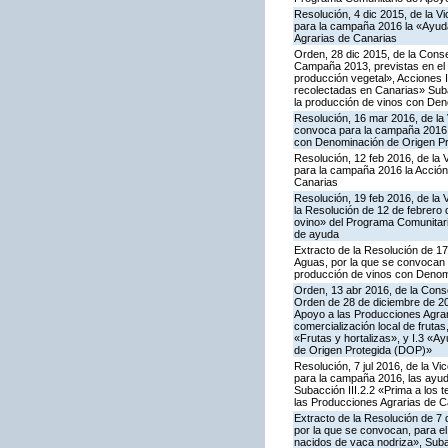
Resolución, 4 dic 2015, de la V
para la campaña 2016 la «Ayuda
Agrarias de Canarias
Orden, 28 dic 2015, de la Conse
Campaña 2013, previstas en el 
producción vegetal», Acciones I.
recolectadas en Canarias» Subac
la producción de vinos con De
Resolución, 16 mar 2016, de la 
convoca para la campaña 2016 la
con Denominación de Origen Pr
Resolución, 12 feb 2016, de la 
para la campaña 2016 la Acción
Canarias
Resolución, 19 feb 2016, de la 
la Resolución de 12 de febrero
ovino» del Programa Comunitari
de ayuda
Extracto de la Resolución de 17
Aguas, por la que se convocan p
producción de vinos con Denom
Orden, 13 abr 2016, de la Conse
Orden de 28 de diciembre de 20
Apoyo a las Producciones Agrari
comercialización local de frutas
«Frutas y hortalizas», y I.3 «A
de Origen Protegida (DOP)»
Resolución, 7 jul 2016, de la V
para la campaña 2016, las ayuda
Subacción III.2.2 «Prima a los 
las Producciones Agrarias de C
Extracto de la Resolución de 7 
por la que se convocan, para el 
nacidos de vaca nodriza», Subac