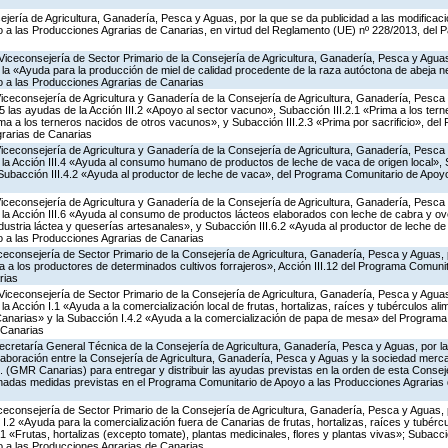
jería de Agricultura, Ganadería, Pesca y Aguas, por la que se da publicidad a las modificac
a las Producciones Agrarias de Canarias, en virtud del Reglamento (UE) nº 228/2013, del 
Viceconsejería de Sector Primario de la Consejería de Agricultura, Ganadería, Pesca y Aguas
 «Ayuda para la producción de miel de calidad procedente de la raza autóctona de abeja neg
 a las Producciones Agrarias de Canarias
Viceconsejería de Agricultura y Ganadería de la Consejería de Agricultura, Ganadería, Pesca
las ayudas de la Acción III.2 «Apoyo al sector vacuno», Subacción III.2.1 «Prima a los ter
ima a los terneros nacidos de otros vacunos», y Subacción III.2.3 «Prima por sacrificio», de
rarias de Canarias
Viceconsejería de Agricultura y Ganadería de la Consejería de Agricultura, Ganadería, Pesca
a Acción III.4 «Ayuda al consumo humano de productos de leche de vaca de origen local», S
y Subacción III.4.2 «Ayuda al productor de leche de vaca», del Programa Comunitario de Apoy
Viceconsejería de Agricultura y Ganadería de la Consejería de Agricultura, Ganadería, Pesca
a Acción III.6 «Ayuda al consumo de productos lácteos elaborados con leche de cabra y ovej
ndustria láctea y queserías artesanales», y Subacción III.6.2 «Ayuda al productor de leche de 
 a las Producciones Agrarias de Canarias
iceconsejería de Sector Primario de la Consejería de Agricultura, Ganadería, Pesca y Aguas,
a los productores de determinados cultivos forrajeros», Acción III.12 del Programa Comunit
rias
Viceconsejería de Sector Primario de la Consejería de Agricultura, Ganadería, Pesca y Aguas
Acción I.1 «Ayuda a la comercialización local de frutas, hortalizas, raíces y tubérculos alime
Canarias» y la Subacción I.4.2 «Ayuda a la comercialización de papa de mesa» del Program
 Canarias
ecretaría General Técnica de la Consejería de Agricultura, Ganadería, Pesca y Aguas, por la
aboración entre la Consejería de Agricultura, Ganadería, Pesca y Aguas y la sociedad mercan
. (GMR Canarias) para entregar y distribuir las ayudas previstas en la orden de esta Conse
nadas medidas previstas en el Programa Comunitario de Apoyo a las Producciones Agrarias 
iceconsejería de Sector Primario de la Consejería de Agricultura, Ganadería, Pesca y Aguas,
.2 «Ayuda para la comercialización fuera de Canarias de frutas, hortalizas, raíces y tubércul
.1 «Frutas, hortalizas (excepto tomate), plantas medicinales, flores y plantas vivas»; Subacc
 a las Producciones Agrarias de Canarias