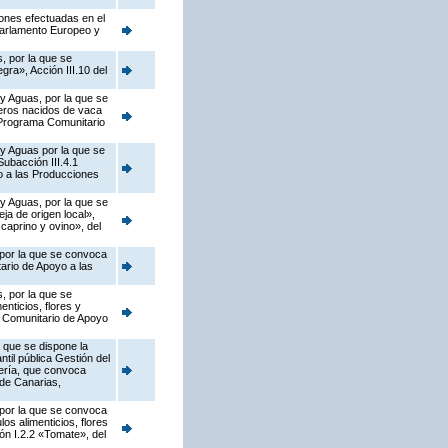
iones efectuadas en el
Parlamento Europeo y
, por la que se
ra», Acción III.10 del
 y Aguas, por la que se
neros nacidos de vaca
l Programa Comunitario
 y Aguas por la que se
ubacción III.4.1
o a las Producciones
 y Aguas, por la que se
a de origen local»,
caprino y ovino», del
 por la que se convoca
ario de Apoyo a las
, por la que se
nticios, flores y
a Comunitario de Apoyo
 que se dispone la
til pública Gestión del
jería, que convoca
de Canarias,
 por la que se convoca
os alimenticios, flores
ión I.2.2 «Tomate», del