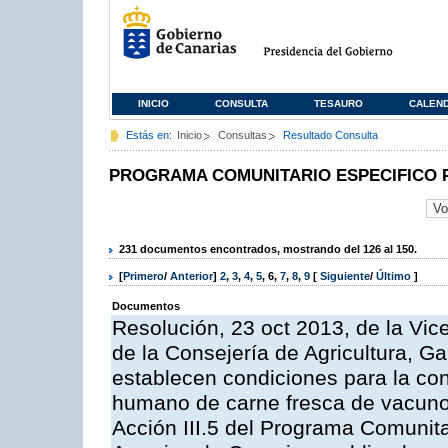
INICIO
CONSULTA
TESAURO
CALEN
Estás en:
Inicio
Consultas
Resultado Consulta
PROGRAMA COMUNITARIO ESPECIFICO 
231 documentos encontrados, mostrando del 126 al 150.
[
Primero
/
Anterior
]
2
,
3
,
4
,
5
,
6
,
7
,
8
,
9
[
Siguiente
/
Último
]
Documentos
Resolución, 23 oct 2013, de la Vic
de la Consejería de Agricultura, G
establecen condiciones para la co
humano de carne fresca de vacuno, 
Acción III.5 del Programa Comunit