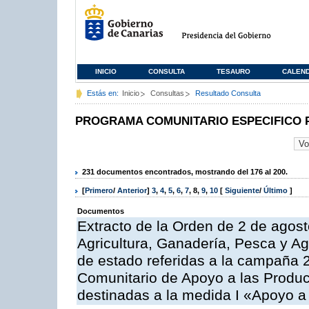
INICIO
CONSULTA
TESAURO
CALEN
Estás en:
Inicio
Consultas
Resultado Consulta
PROGRAMA COMUNITARIO ESPECIFICO 
231 documentos encontrados, mostrando del 176 al 200.
[
Primero
/
Anterior
]
3
,
4
,
5
,
6
,
7
,
8
,
9
,
10
[
Siguiente
/
Último
]
Documentos
Extracto de la Orden de 2 de agost
Agricultura, Ganadería, Pesca y A
de estado referidas a la campaña 
Comunitario de Apoyo a las Produc
destinadas a la medida I «Apoyo a