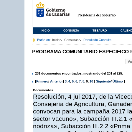
INICIO
CONSULTA
TESAURO
CALEN
Estás en:
Inicio
Consultas
Resultado Consulta
PROGRAMA COMUNITARIO ESPECIFICO 
231 documentos encontrados, mostrando del 201 al 225.
[
Primero
/
Anterior
]
3
,
4
,
5
,
6
,
7
,
8
,
9
,
10
[
Siguiente
/
Último
]
Documentos
Resolución, 4 jul 2017, de la Vicec
Consejería de Agricultura, Ganader
convocan para la campaña 2017 las
sector vacuno», Subacción III.2.1 
nodriza», Subacción III.2.2 «Prima 