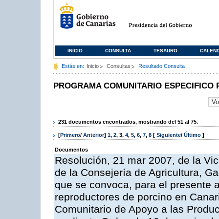
INICIO
CONSULTA
TESAURO
CALEN
Estás en:
Inicio
Consultas
Resultado Consulta
PROGRAMA COMUNITARIO ESPECIFICO 
231 documentos encontrados, mostrando del 51 al 75.
[
Primero
/
Anterior
]
1
,
2
,
3
,
4
,
5
,
6
,
7
,
8
[
Siguiente
/
Último
]
Documentos
Resolución, 21 mar 2007, de la Vic
de la Consejería de Agricultura, G
que se convoca, para el presente a
reproductores de porcino en Canar
Comunitario de Apoyo a las Produc