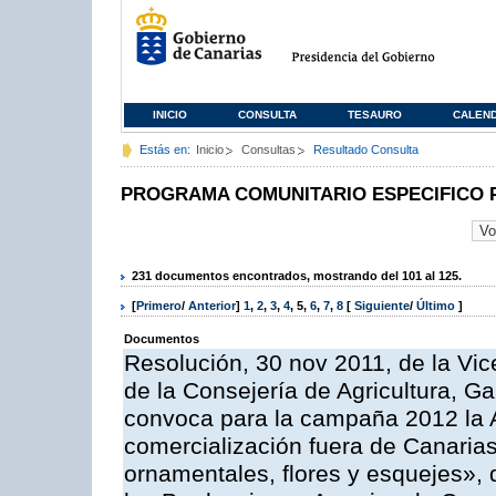
INICIO
CONSULTA
TESAURO
CALEN
Estás en:
Inicio
Consultas
Resultado Consulta
PROGRAMA COMUNITARIO ESPECIFICO 
231 documentos encontrados, mostrando del 101 al 125.
[
Primero
/
Anterior
]
1
,
2
,
3
,
4
,
5
,
6
,
7
,
8
[
Siguiente
/
Último
]
Documentos
Resolución, 30 nov 2011, de la Vic
de la Consejería de Agricultura, G
convoca para la campaña 2012 la A
comercialización fuera de Canarias 
ornamentales, flores y esquejes»,