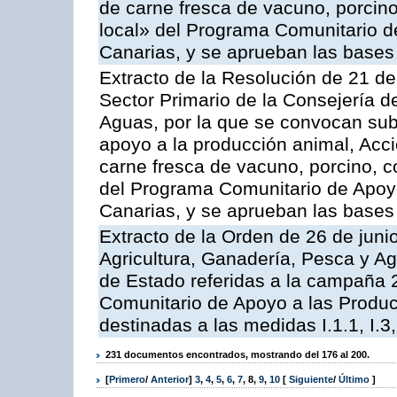
de carne fresca de vacuno, porcino
local» del Programa Comunitario d
Canarias, y se aprueban las bases
Extracto de la Resolución de 21 de
Sector Primario de la Consejería d
Aguas, por la que se convocan subv
apoyo a la producción animal, Acc
carne fresca de vacuno, porcino, c
del Programa Comunitario de Apoyo
Canarias, y se aprueban las bases
Extracto de la Orden de 26 de juni
Agricultura, Ganadería, Pesca y A
de Estado referidas a la campaña 
Comunitario de Apoyo a las Produc
destinadas a las medidas I.1.1, I.3, I,6,
231 documentos encontrados, mostrando del 176 al 200.
[
Primero
/
Anterior
]
3
,
4
,
5
,
6
,
7
,
8
,
9
,
10
[
Siguiente
/
Último
]