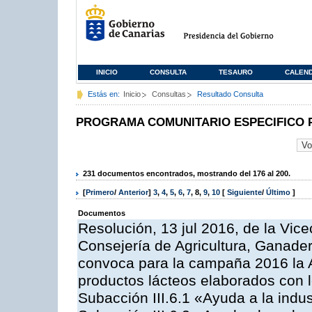
INICIO
CONSULTA
TESAURO
CALEN
Estás en:
Inicio
Consultas
Resultado Consulta
PROGRAMA COMUNITARIO ESPECIFICO 
231 documentos encontrados, mostrando del 176 al 200.
[
Primero
/
Anterior
]
3
,
4
,
5
,
6
,
7
,
8
,
9
,
10
[
Siguiente
/
Último
]
Documentos
Resolución, 13 jul 2016, de la Vice
Consejería de Agricultura, Ganader
convoca para la campaña 2016 la 
productos lácteos elaborados con l
Subacción III.6.1 «Ayuda a la indus