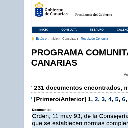
INICIO
CONSULTA
TESAURO
CALEN
Estás en:
Inicio
Consultas
Resultado Consulta
PROGRAMA COMUNITA
CANARIAS
231 documentos encontrados, mo
[Primero/Anterior]
1
,
2
,
3
,
4
,
5
,
6
Documentos
Orden, 11 may 93, de la Consejería 
que se establecen normas compleme