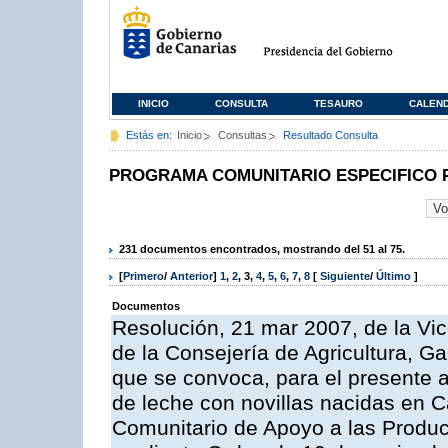
INICIO
CONSULTA
TESAURO
CALEN
Estás en:
Inicio
Consultas
Resultado Consulta
PROGRAMA COMUNITARIO ESPECIFICO 
231 documentos encontrados, mostrando del 51 al 75.
[
Primero
/
Anterior
]
1
,
2
,
3
,
4
,
5
,
6
,
7
,
8
[
Siguiente
/
Último
]
Documentos
Resolución, 21 mar 2007, de la Vic
de la Consejería de Agricultura, G
que se convoca, para el presente a
de leche con novillas nacidas en C
Comunitario de Apoyo a las Produc