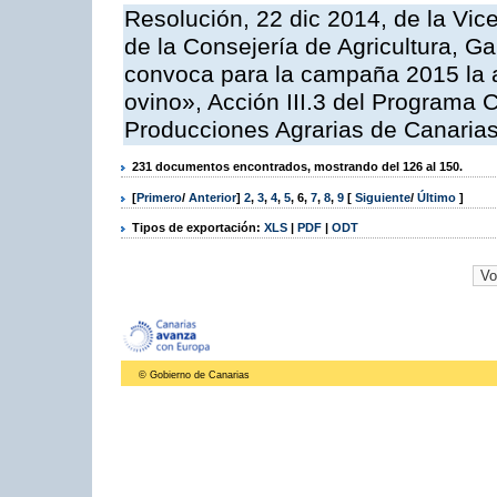
Resolución, 22 dic 2014, de la Vic
de la Consejería de Agricultura, G
convoca para la campaña 2015 la a
ovino», Acción III.3 del Programa 
Producciones Agrarias de Canaria
231 documentos encontrados, mostrando del 126 al 150.
[
Primero
/
Anterior
]
2
,
3
,
4
,
5
,
6
,
7
,
8
,
9
[
Siguiente
/
Último
]
Tipos de exportación:
XLS
|
PDF
|
ODT
© Gobierno de Canarias