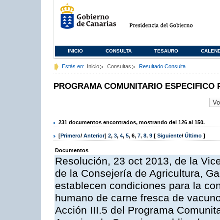
INICIO
CONSULTA
TESAURO
CALEN
Estás en:
Inicio
Consultas
Resultado Consulta
PROGRAMA COMUNITARIO ESPECIFICO 
231 documentos encontrados, mostrando del 126 al 150.
[
Primero
/
Anterior
]
2
,
3
,
4
,
5
,
6
,
7
,
8
,
9
[
Siguiente
/
Último
]
Documentos
Resolución, 23 oct 2013, de la Vic
de la Consejería de Agricultura, G
establecen condiciones para la co
humano de carne fresca de vacuno, 
Acción III.5 del Programa Comunit