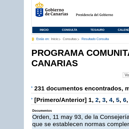
INICIO
CONSULTA
TESAURO
CALEN
Estás en:
Inicio
Consultas
Resultado Consulta
PROGRAMA COMUNITA
CANARIAS
231 documentos encontrados, mo
[Primero/Anterior]
1
,
2
,
3
,
4
,
5
,
6
Documentos
Orden, 11 may 93, de la Consejería 
que se establecen normas compleme