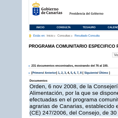
INICIO
CONSULTA
TESAURO
CALEN
Estás en:
Inicio
Consultas
Resultado Consulta
PROGRAMA COMUNITARIO ESPECIFICO 
231 documentos encontrados, mostrando del 76 al 100.
[
Primero
/
Anterior
]
1
,
2
,
3
,
4
,
5
,
6
,
7
,
8
[
Siguiente
/
Último
]
Documentos
Orden, 6 nov 2008, de la Consejerí
Alimentación, por la que se dispon
efectuadas en el programa comunit
agrarias de Canarias, establecido e
(CE) 247/2006, del Consejo, de 30