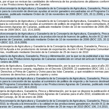
 por el que se revisan las cantidades de referencia de los productores de plátanos conforme
 a las Producciones Agrarias de Canarias
Viceconsejería de Agricultura y Ganadería de la Consejería de Agricultura, Ganadería, Pesca 
es para la concesión de diversas ayudas al sector ganadero encuadradas en el Programa Co
Canarias, publicado mediante Orden de 10 de noviembre de 2006 (BOC 225, 20.11.2006) y mo
5.6.2009)
Viceconsejería de Agricultura y Ganadería de la Consejería de Agricultura, Ganadería, Pesca 
ara la concesión de las ayudas al suministro de pollitos de engorde de origen comunitario, A
oducciones Agrarias de Canarias, publicado mediante Orden de 10 de noviembre de 2006 (B
unio de 2009 (BOC 113, 15.6.2009)
Viceconsejería de Agricultura y Ganadería de la Consejería de Agricultura, Ganadería, Pesca 
ara la concesión de las ayudas a la producción local de huevos de gallina, Acción III.12 de
grarias de Canarias, publicado mediante Orden de 10 de noviembre de 2006 (BOC 225, 20.11
9 (BOC 113, 15.6.2009)
iceconsejería de Agricultura y Ganadería de la Consejería de Agricultura, Ganadería, Pesca y 
0 la Ayuda a los productores de tomate de exportación, Acción I.5 del Programa Comunitari
ias, modificado mediante Decisión de la Comisión de 25 de marzo de 2010
jería de Agricultura, Ganadería, Pesca y Alimentación, por la que se da publicidad a las mo
poyo a las Producciones Agrarias de Canarias establecido en virtud del artículo 9 del Regl
e enero de 2006
jería de Agricultura, Ganadería, Pesca y Alimentación, por la que se convoca, para el año 20
ovino de la reserva canaria, regulados en el Decreto 126/2009, 22 septiembre (BOC 193, 1.1
e Derechos a Prima de Caprino y Ovino para las Islas Canarias, y que establece normas para
 cesiones de derechos a prima de caprino y ovino
Viceconsejería de Agricultura y Ganadería de la Consejería de Agricultura, Ganadería, Pesca
s para la concesión de las ayudas al suministro de pollitos de engorde y de huevos destinad
.8 del Programa Comunitario de Apoyo a las Producciones Agrarias de Canarias, publicado me
10, corrección 127, 30.6.2010)
jería de Agricultura, Ganadería, Pesca y Alimentación, por la que se dispone la publicación 
itario de Apoyo a las Producciones Agrarias de Canarias para el año 2010, establecido en vi
del Consejo, de 30 de enero de 2006
Viceconsejería de Agricultura y Ganadería de la Consejería de Agricultura, Ganadería, Pesca
2010, la «Ayuda a la innovación y la calidad en las producciones ganaderas», Acción III.11 
grarias de Canarias, publicado mediante Orden de 25 de mayo de 2010 (BOC 106, 2.6.2010, 