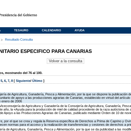
A
TESAURO
CALENDARIO
AYUDA
s
Resultado Consulta
TARIO ESPECIFICO PARA CANARIAS
, mostrando del 76 al 100.
,
5
,
6
,
7
,
8
[
Siguiente
/
Último
]
ería de Agricultura, Ganadería, Pesca y Alimentación, por la que se dispone la publicación d
itario de apoyo a las producciones agrarias de Canarias, establecido en virtud del artícul
e enero de 2006
Viceconsejería de Agricultura y Ganadería de la Consejería de Agricultura, Ganadería, Pesca 
te año, la «Ayuda para la producción de miel de calidad procedente de la raza autóctona de
o de Apoyo a las Producciones Agrarias de Canarias, publicado mediante Orden de 10 de no
e, por el que se crea y regula la Reserva específica de Derechos a Prima de Caprino y Ovin
lecen normas para el acceso y la realización de transferencias y cesiones de derechos a pr
ería de Agricultura, Ganadería, Pesca y Alimentación, por la que se da publicidad a las modi