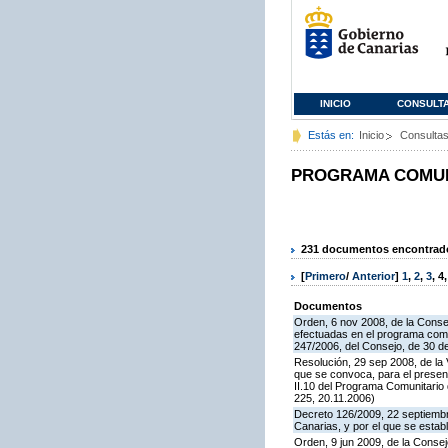
INICIO
CONSULT
Estás en:
Inicio
Consulta
PROGRAMA COMUNI
231 documentos encontrados
[
Primero
/
Anterior
]
1
,
2
,
3
,
4
Documentos
Orden, 6 nov 2008, de la Consej
efectuadas en el programa comun
247/2006, del Consejo, de 30 d
Resolución, 29 sep 2008, de la 
que se convoca, para el presen
II.10 del Programa Comunitari
225, 20.11.2006)
Decreto 126/2009, 22 septiembr
Canarias, y por el que se estab
Orden, 9 jun 2009, de la Consej