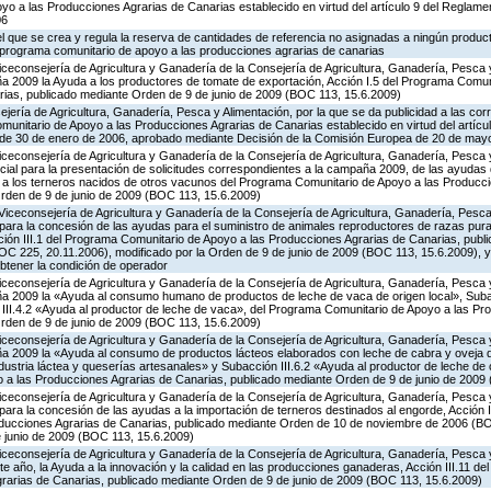
o a las Producciones Agrarias de Canarias establecido en virtud del artículo 9 del Reglame
06
 el que se crea y regula la reserva de cantidades de referencia no asignadas a ningún produc
l programa comunitario de apoyo a las producciones agrarias de canarias
iceconsejería de Agricultura y Ganadería de la Consejería de Agricultura, Ganadería, Pesca y
 2009 la Ayuda a los productores de tomate de exportación, Acción I.5 del Programa Comuni
ias, publicado mediante Orden de 9 de junio de 2009 (BOC 113, 15.6.2009)
jería de Agricultura, Ganadería, Pesca y Alimentación, por la que se da publicidad a las co
munitario de Apoyo a las Producciones Agrarias de Canarias establecido en virtud del artícu
, de 30 de enero de 2006, aprobado mediante Decisión de la Comisión Europea de 20 de may
iceconsejería de Agricultura y Ganadería de la Consejería de Agricultura, Ganadería, Pesca y
cial para la presentación de solicitudes correspondientes a la campaña 2009, de las ayudas 
a a los terneros nacidos de otros vacunos del Programa Comunitario de Apoyo a las Producc
rden de 9 de junio de 2009 (BOC 113, 15.6.2009)
Viceconsejería de Agricultura y Ganadería de la Consejería de Agricultura, Ganadería, Pesca 
para la concesión de las ayudas para el suministro de animales reproductores de razas pur
cción III.1 del Programa Comunitario de Apoyo a las Producciones Agrarias de Canarias, pub
C 225, 20.11.2006), modificado por la Orden de 9 de junio de 2009 (BOC 113, 15.6.2009), y
obtener la condición de operador
iceconsejería de Agricultura y Ganadería de la Consejería de Agricultura, Ganadería, Pesca y
a 2009 la «Ayuda al consumo humano de productos de leche de vaca de origen local», Subac
n III.4.2 «Ayuda al productor de leche de vaca», del Programa Comunitario de Apoyo a las Pr
rden de 9 de junio de 2009 (BOC 113, 15.6.2009)
iceconsejería de Agricultura y Ganadería de la Consejería de Agricultura, Ganadería, Pesca y
 2009 la «Ayuda al consumo de productos lácteos elaborados con leche de cabra y oveja de
ndustria láctea y queserías artesanales» y Subacción III.6.2 «Ayuda al productor de leche de 
a las Producciones Agrarias de Canarias, publicado mediante Orden de 9 de junio de 2009
iceconsejería de Agricultura y Ganadería de la Consejería de Agricultura, Ganadería, Pesca y
ara la concesión de las ayudas a la importación de terneros destinados al engorde, Acción I
oducciones Agrarias de Canarias, publicado mediante Orden de 10 de noviembre de 2006 (BO
e junio de 2009 (BOC 113, 15.6.2009)
iceconsejería de Agricultura y Ganadería de la Consejería de Agricultura, Ganadería, Pesca y
e año, la Ayuda a la innovación y la calidad en las producciones ganaderas, Acción III.11 d
rarias de Canarias, publicado mediante Orden de 9 de junio de 2009 (BOC 113, 15.6.2009)