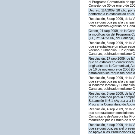
el Programa Comunitario de Apoy
Consejo, de 30 de enero de 20
Decreto 114/2009, 28 julio, por
conforme a lo establecido en e
Resolución, 3 sep 2009, de la V
que se convoca para la campaña
Producciones Agrarias de Canar
Orden, 21 sep 2009, de la Conse
la modificación del Programa Co
(CE) nº 247/2006, del Consejo
Resolución, 3 sep 2009, de la V
que se establece un plazo espe
vacuno, Subacción III.2.2 prim
Canarias, publicado mediante O
Resolución, 17 sep 2009, de la 
que se establecen condiciones 
originarios de la Comunidad, A
de 10 de noviembre de 2006 (BO
establecen los requisitos para 
Resolución, 3 sep 2009, de la V
que se convoca para la campañ
la industria láctea» y Subacció
Canarias, publicado mediante O
Resolución, 3 sep 2009, de la V
que se convoca para la campaña
Subacción III.6.1 «Ayuda a la i
Programa Comunitario de Apoyo 
Resolución, 4 sep 2009, de la V
que se establecen condiciones p
Comunitario de Apoyo a las Pr
modificado por la Orden de 9 d
Resolución, 4 sep 2009, de la V
que se convoca, para el present
de Apoyo a las Producciones Ag