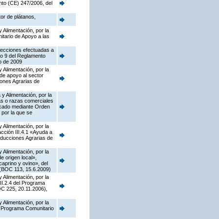
nto (CE) 247/2006, del
tor de plátanos,
 Alimentación, por la
tario de Apoyo a las
rrecciones efectuadas a
lo 9 del Reglamento
o de 2009
 Alimentación, por la
de apoyo al sector
iones Agrarias de
y Alimentación, por la
as o razas comerciales
licado mediante Orden
 por la que se
 Alimentación, por la
ción III.4.1 «Ayuda a
oducciones Agrarias de
 Alimentación, por la
 origen local»,
caprino y ovino», del
 (BOC 113, 15.6.2009)
 Alimentación, por la
II.2.4 del Programa
C 225, 20.11.2006),
 Alimentación, por la
el Programa Comunitario