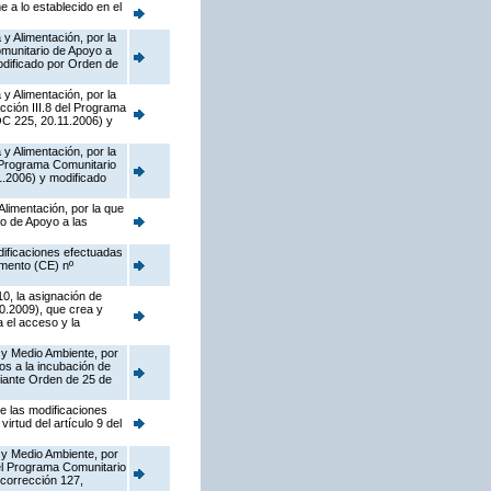
 a lo establecido en el
y Alimentación, por la
munitario de Apoyo a
dificado por Orden de
y Alimentación, por la
cción III.8 del Programa
OC 225, 20.11.2006) y
y Alimentación, por la
l Programa Comunitario
.2006) y modificado
Alimentación, por la que
o de Apoyo a las
dificaciones efectuadas
amento (CE) nº
10, la asignación de
0.2009), que crea y
 el acceso y la
 y Medio Ambiente, por
os a la incubación de
diante Orden de 25 de
de las modificaciones
rtud del artículo 9 del
 y Medio Ambiente, por
del Programa Comunitario
corrección 127,