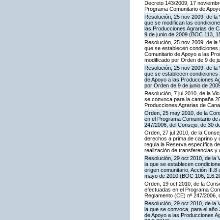
Decreto 143/2009, 17 noviembre,
Programa Comunitario de Apoyo
Resolución, 25 nov 2009, de la 
que se modifican las condicion
las Producciones Agrarias de 
9 de junio de 2009 (BOC 113, 1
Resolución, 25 nov 2009, de la 
que se establecen condiciones p
Comunitario de Apoyo a las Pr
modificado por Orden de 9 de j
Resolución, 25 nov 2009, de la 
que se establecen condiciones p
de Apoyo a las Producciones A
por Orden de 9 de junio de 200
Resolución, 7 jul 2010, de la V
se convoca para la campaña 201
Producciones Agrarias de Canar
Orden, 25 may 2010, de la Conse
en el Programa Comunitario de A
247/2006, del Consejo, de 30 d
Orden, 27 jul 2010, de la Conse
derechos a prima de caprino y 
regula la Reserva específica d
realización de transferencias y
Resolución, 29 oct 2010, de la 
la que se establecen condicione
origen comunitario, Acción III
mayo de 2010 (BOC 106, 2.6.20
Orden, 19 oct 2010, de la Conse
efectuadas en el Programa Comun
Reglamento (CE) nº 247/2006, 
Resolución, 29 oct 2010, de la 
la que se convoca, para el año 
de Apoyo a las Producciones A