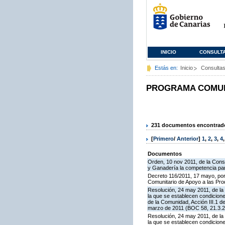
INICIO
CONSULT
Estás en:
Inicio
Consulta
PROGRAMA COMUNI
231 documentos encontrados
[
Primero
/
Anterior
]
1
,
2
,
3
,
4
Documentos
Orden, 10 nov 2011, de la Consej
y Ganadería la competencia para
Decreto 116/2011, 17 mayo, por
Comunitario de Apoyo a las Pr
Resolución, 24 may 2011, de la 
la que se establecen condicione
de la Comunidad, Acción III.1 
marzo de 2011 (BOC 58, 21.3.2
Resolución, 24 may 2011, de la 
la que se establecen condicion