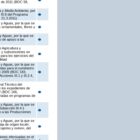
o de 2011 (BOC 58,
a y Medio Ambiente, por
 III.8 del Programa
 21.3.2011)
 y Aguas, por la que se
s ornamentales, flores y
y Aguas, por la que se
o de apoyo a las
 Agricultura y
as y subvenciones en
ara los ejercicios del
lidad
 y Aguas, por la que se
das para el suministro
de 2009 (BOC 183,
ciones III.1 y III.2.4,
ral Técnico del
e los expedientes de
02 (BOC 166,
egradas en programas de
 y Aguas, por la que se
ubacción III.4.1
o a las Producciones
 y Aguas, por la que se
a de origen local»,
caprino y ovino», del
iones efectuadas en el