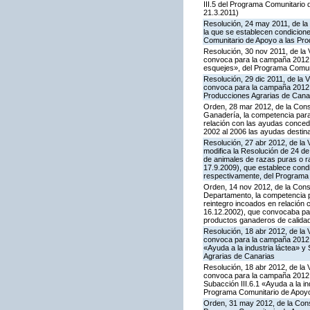
III.5 del Programa Comunitario
21.3.2011)
Resolución, 24 may 2011, de la 
la que se establecen condicione
Comunitario de Apoyo a las Pro
Resolución, 30 nov 2011, de la 
convoca para la campaña 2012 la
esquejes», del Programa Comuni
Resolución, 29 dic 2011, de la 
convoca para la campaña 2012 l
Producciones Agrarias de Cana
Orden, 28 mar 2012, de la Conse
Ganadería, la competencia para
relación con las ayudas conced
2002 al 2006 las ayudas destin
Resolución, 27 abr 2012, de la 
modifica la Resolución de 24 d
de animales de razas puras o r
17.9.2009), que establece condi
respectivamente, del Programa 
Orden, 14 nov 2012, de la Conse
Departamento, la competencia pa
reintegro incoados en relación
16.12.2002), que convocaba par
productos ganaderos de calida
Resolución, 18 abr 2012, de la 
convoca para la campaña 2012 l
«Ayuda a la industria láctea» 
Agrarias de Canarias
Resolución, 18 abr 2012, de la 
convoca para la campaña 2012 l
Subacción III.6.1 «Ayuda a la i
Programa Comunitario de Apoyo
Orden, 31 may 2012, de la Conse