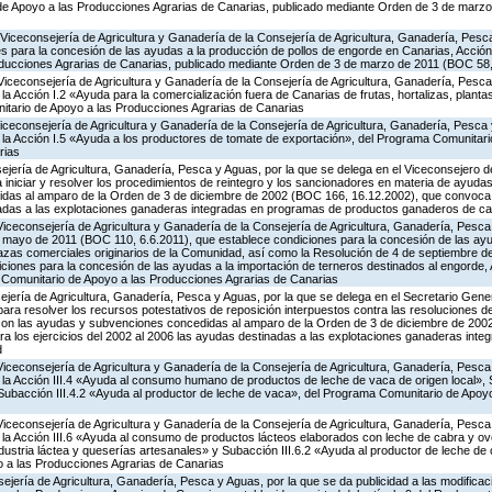
 de Apoyo a las Producciones Agrarias de Canarias, publicado mediante Orden de 3 de marz
Viceconsejería de Agricultura y Ganadería de la Consejería de Agricultura, Ganadería, Pesc
s para la concesión de las ayudas a la producción de pollos de engorde en Canarias, Acción
ducciones Agrarias de Canarias, publicado mediante Orden de 3 de marzo de 2011 (BOC 58,
Viceconsejería de Agricultura y Ganadería de la Consejería de Agricultura, Ganadería, Pesca
 Acción I.2 «Ayuda para la comercialización fuera de Canarias de frutas, hortalizas, planta
tario de Apoyo a las Producciones Agrarias de Canarias
Viceconsejería de Agricultura y Ganadería de la Consejería de Agricultura, Ganadería, Pesca 
a Acción I.5 «Ayuda a los productores de tomate de exportación», del Programa Comunitari
rias
jería de Agricultura, Ganadería, Pesca y Aguas, por la que se delega en el Viceconsejero de
 iniciar y resolver los procedimientos de reintegro y los sancionadores en materia de ayud
idas al amparo de la Orden de 3 de diciembre de 2002 (BOC 166, 16.12.2002), que convoca p
adas a las explotaciones ganaderas integradas en programas de productos ganaderos de ca
Viceconsejería de Agricultura y Ganadería de la Consejería de Agricultura, Ganadería, Pesca
e mayo de 2011 (BOC 110, 6.6.2011), que establece condiciones para la concesión de las ayu
azas comerciales originarios de la Comunidad, así como la Resolución de 4 de septiembre 
ciones para la concesión de las ayudas a la importación de terneros destinados al engorde, Ac
Comunitario de Apoyo a las Producciones Agrarias de Canarias
jería de Agricultura, Ganadería, Pesca y Aguas, por la que se delega en el Secretario Gene
ra resolver los recursos potestativos de reposición interpuestos contra las resoluciones d
 con las ayudas y subvenciones concedidas al amparo de la Orden de 3 de diciembre de 20
a los ejercicios del 2002 al 2006 las ayudas destinadas a las explotaciones ganaderas int
d
Viceconsejería de Agricultura y Ganadería de la Consejería de Agricultura, Ganadería, Pesca
a Acción III.4 «Ayuda al consumo humano de productos de leche de vaca de origen local», S
y Subacción III.4.2 «Ayuda al productor de leche de vaca», del Programa Comunitario de Apoy
Viceconsejería de Agricultura y Ganadería de la Consejería de Agricultura, Ganadería, Pesca
a Acción III.6 «Ayuda al consumo de productos lácteos elaborados con leche de cabra y ovej
ndustria láctea y queserías artesanales» y Subacción III.6.2 «Ayuda al productor de leche de 
 a las Producciones Agrarias de Canarias
jería de Agricultura, Ganadería, Pesca y Aguas, por la que se da publicidad a las modificac