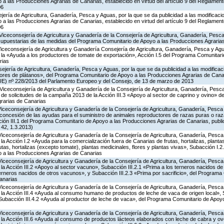
 las Producciones Agrarias de Canarias, establecido en virtud del artículo 9 del Reglament
06
jería de Agricultura, Ganadería, Pesca y Aguas, por la que se da publicidad a las modificaci
 las Producciones Agrarias de Canarias, establecido en virtud del artículo 9 del Reglament
06
Viceconsejería de Agricultura y Ganadería de la Consejería de Agricultura, Ganadería, Pesca
supuestarias de las medidas del Programa Comunitario de Apoyo a las Producciones Agrari
Viceconsejería de Agricultura y Ganadería Consejería de Agricultura, Ganadería, Pesca y Agu
a «Ayuda a los productores de tomate de exportación», Acción I.5 del Programa Comunitari
rias
jería de Agricultura, Ganadería, Pesca y Aguas, por la que se da publicidad a las modificac
tores de plátanos», del Programa Comunitario de Apoyo a las Producciones Agrarias de Canar
UE) nº 228/2013 del Parlamento Europeo y del Consejo, de 13 de marzo de 2013
Viceconsejería de Agricultura y Ganadería de la Consejería de Agricultura, Ganadería, Pesca
 de solicitudes de la campaña 2013 de la Acción III.3 «Apoyo al sector de caprino y ovino» 
rarias de Canarias
Viceconsejería de Agricultura y Ganadería de la Consejería de Agricultura, Ganadería, Pesca
 concesión de las ayudas para el suministro de animales reproductores de razas puras o ra
cción III.1 del Programa Comunitario de Apoyo a las Producciones Agrarias de Canarias, pub
42, 1.3.2013)
Viceconsejería de Agricultura y Ganadería de la Consejería de Agricultura, Ganadería, Pesca
 Acción I.2 «Ayuda para la comercialización fuera de Canarias de frutas, hortalizas, planta
tas, hortalizas (excepto tomate), plantas medicinales, flores y plantas vivas», Subacción I.2
 a las Producciones Agrarias de Canarias
Viceconsejería de Agricultura y Ganadería de la Consejería de Agricultura, Ganadería, Pesca
 Acción III.2 «Apoyo al sector vacuno», Subacción III.2.1 «Prima a los terneros nacidos de
terneros nacidos de otros vacunos», y Subacción III.2.3 «Prima por sacrificio», del Program
anarias
Viceconsejería de Agricultura y Ganadería de la Consejería de Agricultura, Ganadería, Pesca
a Acción III.4 «Ayuda al consumo humano de productos de leche de vaca de origen local», S
y Subacción III.4.2 «Ayuda al productor de leche de vaca», del Programa Comunitario de Apoy
Viceconsejería de Agricultura y Ganadería de la Consejería de Agricultura, Ganadería, Pesca
a Acción III.6 «Ayuda al consumo de productos lácteos elaborados con leche de cabra y ovej