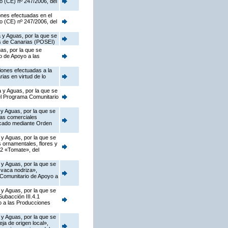
o (CE) nº 247/2006, del
ones efectuadas en el
o (CE) nº 247/2006, del
 y Aguas, por la que se
as de Canarias (POSEI)
as, por la que se
o de Apoyo a las
iones efectuadas a la
ias en virtud de lo
 y Aguas, por la que se
del Programa Comunitario
 y Aguas, por la que se
zas comerciales
licado mediante Orden
 y Aguas, por la que se
s ornamentales, flores y
.2 «Tomate», del
 y Aguas, por la que se
 vaca nodriza»,
a Comunitario de Apoyo a
 y Aguas, por la que se
ubacción III.4.1
o a las Producciones
 y Aguas, por la que se
a de origen local»,