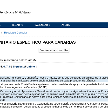
A
TESAURO
CALENDARIO
AYUDA
s
Resultado Consulta
TARIO ESPECIFICO PARA CANARIAS
, mostrando del 101 al 125.
,
5
,
6
,
7
,
8
[
Siguiente
/
Último
]
ería de Agricultura, Ganadería, Pesca y Aguas, por la que se delega en el titular de la Vicec
 asignar las cantidades de referencia individuales de cada productor de plátanos
 el que se crea la Comisión de seguimiento de las medidas de apoyo a la ganadería incluida
oducciones Agrarias de Canarias (POSEI)
Viceconsejería de Agricultura y Ganadería de la Consejería de Agricultura, Ganadería, Pesc
s para la concesión de las ayudas para el suministro de animales de razas puras o razas co
del Programa Comunitario de Apoyo a las Producciones Agrarias de Canarias, publicado medi
011)
Viceconsejería de Agricultura y Ganadería de la Consejería de Agricultura, Ganadería, Pesc
es para la concesión de las ayudas al consumo humano de carne fresca de vacuno y porcino 