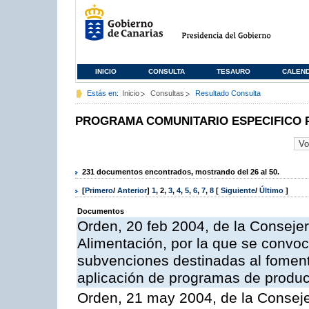
INICIO
CONSULTA
TESAURO
CALEN
Estás en:
Inicio
Consultas
Resultado Consulta
PROGRAMA COMUNITARIO ESPECIFICO 
231 documentos encontrados, mostrando del 26 al 50.
[
Primero
/
Anterior
]
1
,
2
,
3
,
4
,
5
,
6
,
7
,
8
[
Siguiente
/
Último
]
Documentos
Orden, 20 feb 2004, de la Consejer
Alimentación, por la que se convoc
subvenciones destinadas al fomento
aplicación de programas de produc
Orden, 21 may 2004, de la Conseje