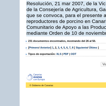
Resolución, 21 mar 2007, de la Vic
de la Consejería de Agricultura, G
que se convoca, para el presente a
reproductores de porcino en Canar
Comunitario de Apoyo a las Produc
mediante Orden de 10 de noviembr
231 documentos encontrados, mostrando del 26 al 50.
[
Primero
/
Anterior
]
1
,
2
,
3
,
4
,
5
,
6
,
7
,
8
[
Siguiente
/
Último
]
Tipos de exportación:
XLS
|
PDF
|
ODT
© Gobierno de Canarias