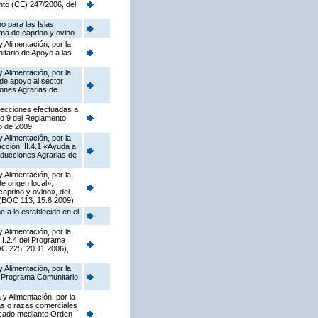
nto (CE) 247/2006, del
o para las Islas
ima de caprino y ovino
 Alimentación, por la
tario de Apoyo a las
 Alimentación, por la
de apoyo al sector
iones Agrarias de
rrecciones efectuadas a
lo 9 del Reglamento
o de 2009
 Alimentación, por la
ción III.4.1 «Ayuda a
oducciones Agrarias de
 Alimentación, por la
 origen local»,
caprino y ovino», del
 (BOC 113, 15.6.2009)
 a lo establecido en el
 Alimentación, por la
II.2.4 del Programa
C 225, 20.11.2006),
 Alimentación, por la
el Programa Comunitario
y Alimentación, por la
as o razas comerciales
licado mediante Orden