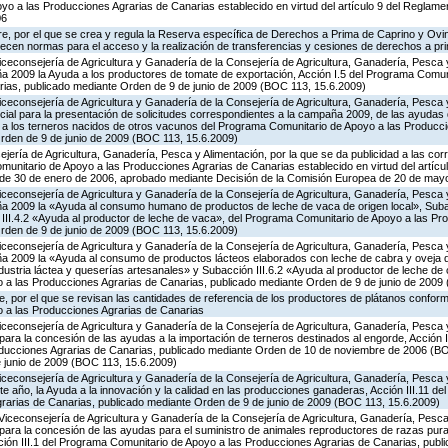
o a las Producciones Agrarias de Canarias establecido en virtud del artículo 9 del Reglame
06
e, por el que se crea y regula la Reserva específica de Derechos a Prima de Caprino y Ovin
lecen normas para el acceso y la realización de transferencias y cesiones de derechos a pr
iceconsejería de Agricultura y Ganadería de la Consejería de Agricultura, Ganadería, Pesca y
 2009 la Ayuda a los productores de tomate de exportación, Acción I.5 del Programa Comuni
ias, publicado mediante Orden de 9 de junio de 2009 (BOC 113, 15.6.2009)
iceconsejería de Agricultura y Ganadería de la Consejería de Agricultura, Ganadería, Pesca y
cial para la presentación de solicitudes correspondientes a la campaña 2009, de las ayudas 
a a los terneros nacidos de otros vacunos del Programa Comunitario de Apoyo a las Producc
rden de 9 de junio de 2009 (BOC 113, 15.6.2009)
jería de Agricultura, Ganadería, Pesca y Alimentación, por la que se da publicidad a las co
munitario de Apoyo a las Producciones Agrarias de Canarias establecido en virtud del artícu
, de 30 de enero de 2006, aprobado mediante Decisión de la Comisión Europea de 20 de may
iceconsejería de Agricultura y Ganadería de la Consejería de Agricultura, Ganadería, Pesca y
a 2009 la «Ayuda al consumo humano de productos de leche de vaca de origen local», Subac
n III.4.2 «Ayuda al productor de leche de vaca», del Programa Comunitario de Apoyo a las Pr
rden de 9 de junio de 2009 (BOC 113, 15.6.2009)
iceconsejería de Agricultura y Ganadería de la Consejería de Agricultura, Ganadería, Pesca y
 2009 la «Ayuda al consumo de productos lácteos elaborados con leche de cabra y oveja de
ndustria láctea y queserías artesanales» y Subacción III.6.2 «Ayuda al productor de leche de 
a las Producciones Agrarias de Canarias, publicado mediante Orden de 9 de junio de 2009
 por el que se revisan las cantidades de referencia de los productores de plátanos conforme
 a las Producciones Agrarias de Canarias
iceconsejería de Agricultura y Ganadería de la Consejería de Agricultura, Ganadería, Pesca y
ara la concesión de las ayudas a la importación de terneros destinados al engorde, Acción I
oducciones Agrarias de Canarias, publicado mediante Orden de 10 de noviembre de 2006 (BO
e junio de 2009 (BOC 113, 15.6.2009)
iceconsejería de Agricultura y Ganadería de la Consejería de Agricultura, Ganadería, Pesca y
e año, la Ayuda a la innovación y la calidad en las producciones ganaderas, Acción III.11 d
rarias de Canarias, publicado mediante Orden de 9 de junio de 2009 (BOC 113, 15.6.2009)
Viceconsejería de Agricultura y Ganadería de la Consejería de Agricultura, Ganadería, Pesca 
para la concesión de las ayudas para el suministro de animales reproductores de razas pur
cción III.1 del Programa Comunitario de Apoyo a las Producciones Agrarias de Canarias, pub