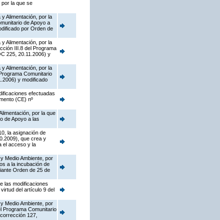
 por la que se
y Alimentación, por la
munitario de Apoyo a
dificado por Orden de
y Alimentación, por la
cción III.8 del Programa
OC 225, 20.11.2006) y
y Alimentación, por la
l Programa Comunitario
.2006) y modificado
dificaciones efectuadas
amento (CE) nº
Alimentación, por la que
o de Apoyo a las
10, la asignación de
0.2009), que crea y
 el acceso y la
 y Medio Ambiente, por
os a la incubación de
diante Orden de 25 de
de las modificaciones
rtud del artículo 9 del
 y Medio Ambiente, por
del Programa Comunitario
corrección 127,