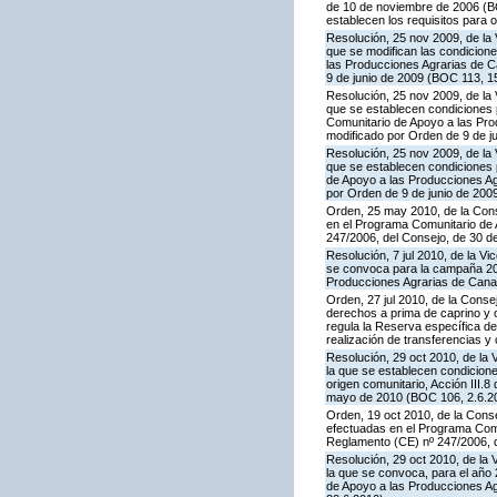
de 10 de noviembre de 2006 (BO
establecen los requisitos para 
Resolución, 25 nov 2009, de la 
que se modifican las condicion
las Producciones Agrarias de 
9 de junio de 2009 (BOC 113, 1
Resolución, 25 nov 2009, de la 
que se establecen condiciones p
Comunitario de Apoyo a las Pr
modificado por Orden de 9 de j
Resolución, 25 nov 2009, de la 
que se establecen condiciones p
de Apoyo a las Producciones A
por Orden de 9 de junio de 200
Orden, 25 may 2010, de la Conse
en el Programa Comunitario de A
247/2006, del Consejo, de 30 d
Resolución, 7 jul 2010, de la V
se convoca para la campaña 201
Producciones Agrarias de Canar
Orden, 27 jul 2010, de la Conse
derechos a prima de caprino y 
regula la Reserva específica d
realización de transferencias y
Resolución, 29 oct 2010, de la 
la que se establecen condicione
origen comunitario, Acción III
mayo de 2010 (BOC 106, 2.6.20
Orden, 19 oct 2010, de la Conse
efectuadas en el Programa Comun
Reglamento (CE) nº 247/2006, 
Resolución, 29 oct 2010, de la 
la que se convoca, para el año 
de Apoyo a las Producciones A