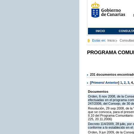
INICIO
CONSULT
Estás en:
Inicio
Consulta
PROGRAMA COMUNI
231 documentos encontrados
[
Primero
/
Anterior
]
1
,
2
,
3
,
4
Documentos
Orden, 6 nov 2008, de la Consej
efectuadas en el programa comun
247/2006, del Consejo, de 30 d
Resolución, 29 sep 2008, de la 
que se convoca, para el presen
II.10 del Programa Comunitari
225, 20.11.2006)
Decreto 114/2009, 28 julio, por
conforme a lo establecido en e
Orden, 9 jun 2009, de la Consej