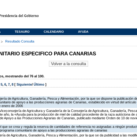
A
TESAURO
CALENDARIO
AYUDA
s
Resultado Consulta
TARIO ESPECIFICO PARA CANARIAS
, mostrando del 76 al 100.
,
5
,
6
,
7
,
8
[
Siguiente
/
Último
]
ería de Agricultura, Ganadería, Pesca y Alimentación, por la que se dispone la publicación d
itario de apoyo a las producciones agrarias de Canarias, establecido en virtud del artícul
e enero de 2006
Viceconsejería de Agricultura y Ganadería de la Consejería de Agricultura, Ganadería, Pesca 
te año, la «Ayuda para la producción de miel de calidad procedente de la raza autóctona de
o de Apoyo a las Producciones Agrarias de Canarias, publicado mediante Orden de 10 de no
 el que se crea y regula la reserva de cantidades de referencia no asignadas a ningún produc
l programa comunitario de apoyo a las producciones agrarias de canarias
ería de Agricultura, Ganadería, Pesca y Alimentación, por la que se da publicidad a las modi