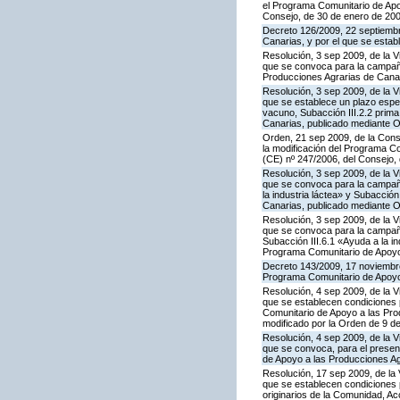
el Programa Comunitario de Apoy
Consejo, de 30 de enero de 20
Decreto 126/2009, 22 septiembr
Canarias, y por el que se estab
Resolución, 3 sep 2009, de la V
que se convoca para la campaña
Producciones Agrarias de Canar
Resolución, 3 sep 2009, de la V
que se establece un plazo espe
vacuno, Subacción III.2.2 prim
Canarias, publicado mediante O
Orden, 21 sep 2009, de la Conse
la modificación del Programa Co
(CE) nº 247/2006, del Consejo
Resolución, 3 sep 2009, de la V
que se convoca para la campañ
la industria láctea» y Subacció
Canarias, publicado mediante O
Resolución, 3 sep 2009, de la V
que se convoca para la campaña
Subacción III.6.1 «Ayuda a la i
Programa Comunitario de Apoyo 
Decreto 143/2009, 17 noviembre,
Programa Comunitario de Apoyo
Resolución, 4 sep 2009, de la V
que se establecen condiciones p
Comunitario de Apoyo a las Pr
modificado por la Orden de 9 d
Resolución, 4 sep 2009, de la V
que se convoca, para el present
de Apoyo a las Producciones Ag
Resolución, 17 sep 2009, de la 
que se establecen condiciones 
originarios de la Comunidad, A