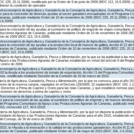
C 225, 20.11.2006), modificado por la Orden de 9 de junio de 2009 (BOC 113, 15.6.2009), y
obtener la condición de operador
Viceconsejería de Agricultura y Ganadería de la Consejería de Agricultura, Ganadería, Pesca 
es para la concesión de diversas ayudas al sector ganadero encuadradas en el Programa Co
Canarias, publicado mediante Orden de 10 de noviembre de 2006 (BOC 225, 20.11.2006) y mo
5.6.2009)
Viceconsejería de Agricultura y Ganadería de la Consejería de Agricultura, Ganadería, Pesca 
ara la concesión de las ayudas al suministro de pollitos de engorde de origen comunitario, A
oducciones Agrarias de Canarias, publicado mediante Orden de 10 de noviembre de 2006 (B
unio de 2009 (BOC 113, 15.6.2009)
Viceconsejería de Agricultura y Ganadería de la Consejería de Agricultura, Ganadería, Pesca 
ara la concesión de las ayudas a la producción local de huevos de gallina, Acción III.12 de
grarias de Canarias, publicado mediante Orden de 10 de noviembre de 2006 (BOC 225, 20.11
9 (BOC 113, 15.6.2009)
jería de Agricultura, Ganadería, Pesca y Alimentación, por la que se da publicidad a las mo
poyo a las Producciones Agrarias de Canarias establecido en virtud del artículo 9 del Regl
e enero de 2006
iceconsejería de Agricultura y Ganadería de la Consejería de Agricultura, Ganadería, Pesca y 
0 la Ayuda a los productores de tomate de exportación, Acción I.5 del Programa Comunitari
ias, modificado mediante Decisión de la Comisión de 25 de marzo de 2010
jería de Agricultura, Ganadería, Pesca y Alimentación, por la que se convoca, para el año 20
ovino de la reserva canaria, regulados en el Decreto 126/2009, 22 septiembre (BOC 193, 1.1
e Derechos a Prima de Caprino y Ovino para las Islas Canarias, y que establece normas para
 cesiones de derechos a prima de caprino y ovino
Viceconsejería de Agricultura y Ganadería de la Consejería de Agricultura, Ganadería, Pesca
s para la concesión de las ayudas al suministro de pollitos de engorde y de huevos destinad
.8 del Programa Comunitario de Apoyo a las Producciones Agrarias de Canarias, publicado me
10, corrección 127, 30.6.2010)
jería de Agricultura, Ganadería, Pesca y Alimentación, por la que se dispone la publicación 
itario de Apoyo a las Producciones Agrarias de Canarias para el año 2010, establecido en vi
del Consejo, de 30 de enero de 2006
Viceconsejería de Agricultura y Ganadería de la Consejería de Agricultura, Ganadería, Pesca
2010, la «Ayuda a la innovación y la calidad en las producciones ganaderas», Acción III.11 
grarias de Canarias, publicado mediante Orden de 25 de mayo de 2010 (BOC 106, 2.6.2010, 