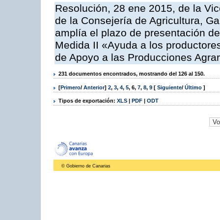
Resolución, 28 ene 2015, de la Vic
de la Consejería de Agricultura, G
amplía el plazo de presentación de
Medida II «Ayuda a los productore
de Apoyo a las Producciones Agrar
231 documentos encontrados, mostrando del 126 al 150.
[
Primero
/
Anterior
]
2
,
3
,
4
,
5
,
6
,
7
,
8
,
9
[
Siguiente
/
Último
]
Tipos de exportación:
XLS
|
PDF
|
ODT
© Gobierno de Canarias