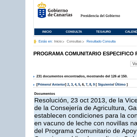
INICIO
CONSULTA
TESAURO
CALEN
Estás en:
Inicio
Consultas
Resultado Consulta
PROGRAMA COMUNITARIO ESPECIFICO 
231 documentos encontrados, mostrando del 126 al 150.
[
Primero
/
Anterior
]
2
,
3
,
4
,
5
,
6
,
7
,
8
,
9
[
Siguiente
/
Último
]
Documentos
Resolución, 23 oct 2013, de la Vic
de la Consejería de Agricultura, G
establecen condiciones para la con
en vacuno de leche con novillas na
del Programa Comunitario de Apoyo