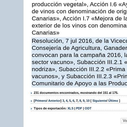
producción vegetal», Acción I.6 «A
de vinos con denominación de ori
Canarias», Acción I.7 «Mejora de l
exterior de los vinos con denomina
Canarias»
Resolución, 7 jul 2016, de la Vicec
Consejería de Agricultura, Ganader
convocan para la campaña 2016, la
sector vacuno», Subacción III.2.1 
nodriza», Subacción III.2.2 «Prima 
vacunos», y Subacción III.2.3 «Pri
Comunitario de Apoyo a las Produc
231 documentos encontrados, mostrando del 151 al 175.
[
Primero
/
Anterior
]
3
,
4
,
5
,
6
,
7
,
8
,
9
,
10
[
Siguiente
/
Último
]
Tipos de exportación:
XLS
|
PDF
|
ODT