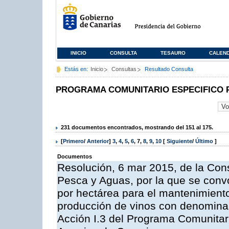
INICIO
CONSULTA
TESAURO
CALEN
Estás en:
Inicio
Consultas
Resultado Consulta
PROGRAMA COMUNITARIO ESPECIFICO 
231 documentos encontrados, mostrando del 151 al 175.
[
Primero
/
Anterior
]
3
,
4
,
5
,
6
,
7
,
8
,
9
,
10
[
Siguiente
/
Último
]
Documentos
Resolución, 6 mar 2015, de la Cons
Pesca y Aguas, por la que se con
por hectárea para el mantenimiento
producción de vinos con denominac
Acción I.3 del Programa Comunitar