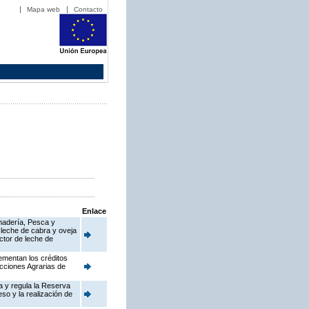
Mapa web
Contacto
Enlace
anadería, Pesca y
 leche de cabra y oveja
ctor de leche de
ementan los créditos
cciones Agrarias de
a y regula la Reserva
so y la realización de