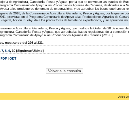
ejería de Agricultura, Ganadería, Pesca y Aguas, por la que se convocan las ayudas de Esta
Programa Comunitario de Apoyo a las Producciones Agrarias de Canarias, destinadas a la Me
«Ayuda a los productores de tomate de exportación», y se aprueban las bases que han de reg
agosto de 2018, de la Consejería de Agricultura, Ganadería, Pesca y Aguas, por la que se c
2011, previstas en el Programa Comunitario de Apoyo a las Producciones Agrarias de Canaria
 vegetal, Acción I.5 «Ayuda a los productores de tomate de exportación», y se aprueban las
sejería de Agricultura, Ganadería, Pesca y Aguas, que modifica la Orden de 28 de noviemb
 Agricultura, Ganadería, Pesca y Aguas, que aprueba las bases reguladoras de la concesión
rograma Comunitario de Apoyo a las Producciones Agrarias de Canarias [POSEI]
, mostrando del 226 al 231.
,
7
,
8
,
9
,
10
[Siguiente/Último]
|
PDF
|
ODT
Aviso Le