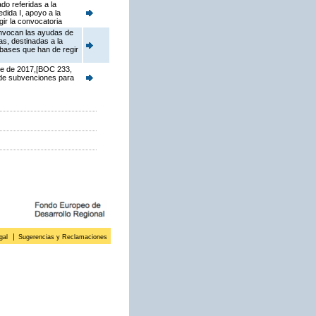
do referidas a la
dida I, apoyo a la
ir la convocatoria
onvocan las ayudas de
s, destinadas a la
 bases que han de regir
re de 2017,[BOC 233,
 de subvenciones para
gal
Sugerencias y Reclamaciones