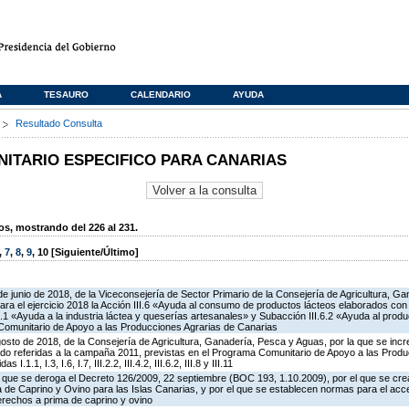
A
TESAURO
CALENDARIO
AYUDA
s
Resultado Consulta
TARIO ESPECIFICO PARA CANARIAS
, mostrando del 226 al 231.
,
7
,
8
,
9
,
10
[Siguiente/Último]
de junio de 2018, de la Viceconsejería de Sector Primario de la Consejería de Agricultura, G
ra el ejercicio 2018 la Acción III.6 «Ayuda al consumo de productos lácteos elaborados con
.6.1 «Ayuda a la industria láctea y queserías artesanales» y Subacción III.6.2 «Ayuda al produ
Comunitario de Apoyo a las Producciones Agrarias de Canarias
osto de 2018, de la Consejería de Agricultura, Ganadería, Pesca y Aguas, por la que se incr
do referidas a la campaña 2011, previstas en el Programa Comunitario de Apoyo a las Produ
.1.1, I.3, I.6, I.7, III.2.2, III.4.2, III.6.2, III.8 y III.11
el que se deroga el Decreto 126/2009, 22 septiembre (BOC 193, 1.10.2009), por el que se cre
de Caprino y Ovino para las Islas Canarias, y por el que se establecen normas para el acce
erechos a prima de caprino y ovino