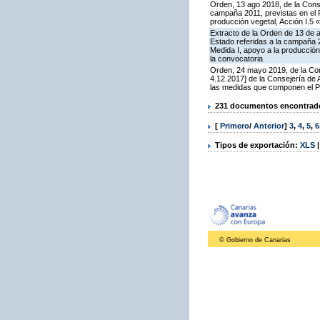
Orden, 13 ago 2018, de la Cons
campaña 2011, previstas en el 
producción vegetal, Acción I.5 
Extracto de la Orden de 13 de 
Estado referidas a la campaña 
Medida I, apoyo a la producción
la convocatoria
Orden, 24 mayo 2019, de la Con
4.12.2017] de la Consejería de
las medidas que componen el P
231 documentos encontrados
[
Primero
/
Anterior
]
3
,
4
,
5
,
6
Tipos de exportación:
XLS
© Gobierno de Canarias