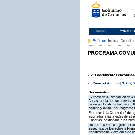
INICIO
CONSULT
Estás en:
Inicio
Consulta
PROGRAMA COMUNI
231 documentos encontrados
[
Primero
/
Anterior
]
3
,
4
,
5
,
6
Documentos
Extracto de la Resolución de 4 
Aguas, por la que se convoca pa
de origen local», Subacción III
caprino y ovino» del Programa 
Extracto de la Orden de 2 de ag
asignados a las ayudas de esta
Canarias, destinadas a las medidas I
Decreto 100/2018, 2 julio, por 
específica de Derechos a Prima 
transferencias y cesiones de d