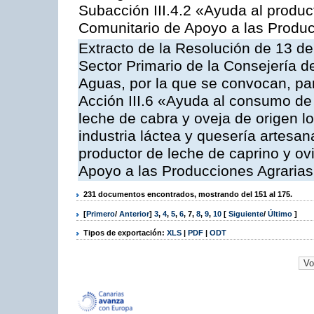
Subacción III.4.2 «Ayuda al produ
Comunitario de Apoyo a las Produc
Extracto de la Resolución de 13 de
Sector Primario de la Consejería d
Aguas, por la que se convocan, par
Acción III.6 «Ayuda al consumo de
leche de cabra y oveja de origen lo
industria láctea y quesería artesan
productor de leche de caprino y o
Apoyo a las Producciones Agrarias
231 documentos encontrados, mostrando del 151 al 175.
[
Primero
/
Anterior
]
3
,
4
,
5
,
6
,
7
,
8
,
9
,
10
[
Siguiente
/
Último
]
Tipos de exportación:
XLS
|
PDF
|
ODT