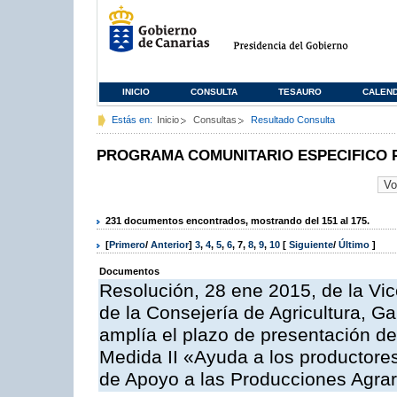
INICIO
CONSULTA
TESAURO
CALEN
Estás en:
Inicio
Consultas
Resultado Consulta
PROGRAMA COMUNITARIO ESPECIFICO 
231 documentos encontrados, mostrando del 151 al 175.
[
Primero
/
Anterior
]
3
,
4
,
5
,
6
,
7
,
8
,
9
,
10
[
Siguiente
/
Último
]
Documentos
Resolución, 28 ene 2015, de la Vic
de la Consejería de Agricultura, G
amplía el plazo de presentación de
Medida II «Ayuda a los productore
de Apoyo a las Producciones Agrar