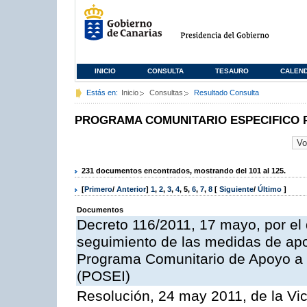
INICIO
CONSULTA
TESAURO
CALEN
Estás en:
Inicio
Consultas
Resultado Consulta
PROGRAMA COMUNITARIO ESPECIFICO 
231 documentos encontrados, mostrando del 101 al 125.
[
Primero
/
Anterior
]
1
,
2
,
3
,
4
,
5
,
6
,
7
,
8
[
Siguiente
/
Último
]
Documentos
Decreto 116/2011, 17 mayo, por el
seguimiento de las medidas de apoy
Programa Comunitario de Apoyo a 
(POSEI)
Resolución, 24 may 2011, de la Vic