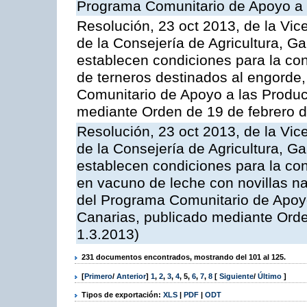
Programa Comunitario de Apoyo a 
Resolución, 23 oct 2013, de la Vic
de la Consejería de Agricultura, G
establecen condiciones para la con
de terneros destinados al engorde,
Comunitario de Apoyo a las Produc
mediante Orden de 19 de febrero 
Resolución, 23 oct 2013, de la Vic
de la Consejería de Agricultura, G
establecen condiciones para la con
en vacuno de leche con novillas na
del Programa Comunitario de Apoyo
Canarias, publicado mediante Ord
1.3.2013)
231 documentos encontrados, mostrando del 101 al 125.
[
Primero
/
Anterior
]
1
,
2
,
3
,
4
,
5
,
6
,
7
,
8
[
Siguiente
/
Último
]
Tipos de exportación:
XLS
|
PDF
|
ODT