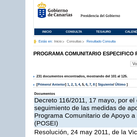
INICIO
CONSULTA
TESAURO
CALEN
Estás en:
Inicio
Consultas
Resultado Consulta
PROGRAMA COMUNITARIO ESPECIFICO 
231 documentos encontrados, mostrando del 101 al 125.
[
Primero
/
Anterior
]
1
,
2
,
3
,
4
,
5
,
6
,
7
,
8
[
Siguiente
/
Último
]
Documentos
Decreto 116/2011, 17 mayo, por el
seguimiento de las medidas de apoy
Programa Comunitario de Apoyo a 
(POSEI)
Resolución, 24 may 2011, de la Vic