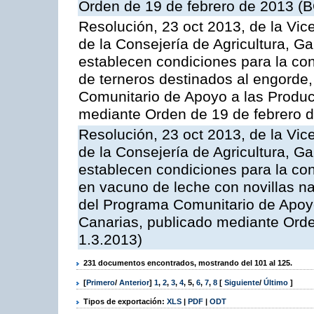
Orden de 19 de febrero de 2013 (B
Resolución, 23 oct 2013, de la Vic
de la Consejería de Agricultura, G
establecen condiciones para la con
de terneros destinados al engorde,
Comunitario de Apoyo a las Produc
mediante Orden de 19 de febrero 
Resolución, 23 oct 2013, de la Vic
de la Consejería de Agricultura, G
establecen condiciones para la con
en vacuno de leche con novillas na
del Programa Comunitario de Apoyo
Canarias, publicado mediante Ord
1.3.2013)
231 documentos encontrados, mostrando del 101 al 125.
[
Primero
/
Anterior
]
1
,
2
,
3
,
4
,
5
,
6
,
7
,
8
[
Siguiente
/
Último
]
Tipos de exportación:
XLS
|
PDF
|
ODT