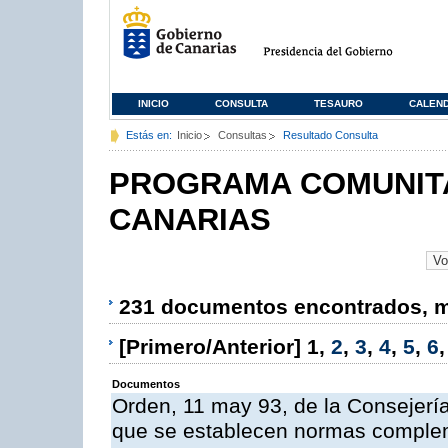
INICIO
CONSULTA
TESAURO
CALEN
Estás en:
Inicio
Consultas
Resultado Consulta
PROGRAMA COMUNITA
CANARIAS
231 documentos encontrados, mo
[Primero/Anterior]
1
,
2
,
3
,
4
,
5
,
6
Documentos
Orden, 11 may 93, de la Consejería 
que se establecen normas compleme