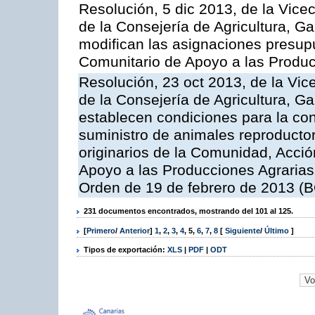
Resolución, 5 dic 2013, de la Vice
de la Consejería de Agricultura, G
modifican las asignaciones presup
Comunitario de Apoyo a las Produc
Resolución, 23 oct 2013, de la Vic
de la Consejería de Agricultura, G
establecen condiciones para la co
suministro de animales reproducto
originarios de la Comunidad, Acció
Apoyo a las Producciones Agrarias
Orden de 19 de febrero de 2013 (B
231 documentos encontrados, mostrando del 101 al 125.
[
Primero
/
Anterior
]
1
,
2
,
3
,
4
,
5
,
6
,
7
,
8
[
Siguiente
/
Último
]
Tipos de exportación:
XLS
|
PDF
|
ODT