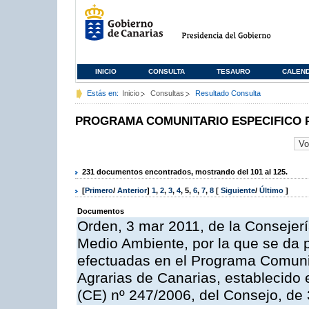
INICIO
CONSULTA
TESAURO
CALEN
Estás en:
Inicio
Consultas
Resultado Consulta
PROGRAMA COMUNITARIO ESPECIFICO 
231 documentos encontrados, mostrando del 101 al 125.
[
Primero
/
Anterior
]
1
,
2
,
3
,
4
,
5
,
6
,
7
,
8
[
Siguiente
/
Último
]
Documentos
Orden, 3 mar 2011, de la Consejerí
Medio Ambiente, por la que se da p
efectuadas en el Programa Comuni
Agrarias de Canarias, establecido e
(CE) nº 247/2006, del Consejo, de