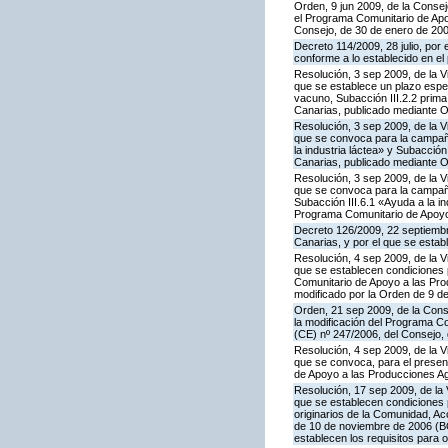
Orden, 9 jun 2009, de la Consej
el Programa Comunitario de Apoy
Consejo, de 30 de enero de 20
Decreto 114/2009, 28 julio, por
conforme a lo establecido en e
Resolución, 3 sep 2009, de la V
que se establece un plazo espe
vacuno, Subacción III.2.2 prim
Canarias, publicado mediante O
Resolución, 3 sep 2009, de la V
que se convoca para la campañ
la industria láctea» y Subacció
Canarias, publicado mediante O
Resolución, 3 sep 2009, de la V
que se convoca para la campaña
Subacción III.6.1 «Ayuda a la i
Programa Comunitario de Apoyo 
Decreto 126/2009, 22 septiembr
Canarias, y por el que se estab
Resolución, 4 sep 2009, de la V
que se establecen condiciones p
Comunitario de Apoyo a las Pr
modificado por la Orden de 9 d
Orden, 21 sep 2009, de la Conse
la modificación del Programa Co
(CE) nº 247/2006, del Consejo
Resolución, 4 sep 2009, de la V
que se convoca, para el present
de Apoyo a las Producciones Ag
Resolución, 17 sep 2009, de la 
que se establecen condiciones 
originarios de la Comunidad, A
de 10 de noviembre de 2006 (BO
establecen los requisitos para 