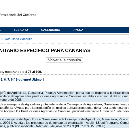
A
TESAURO
CALENDARIO
AYUDA
s
Resultado Consulta
TARIO ESPECIFICO PARA CANARIAS
, mostrando del 76 al 100.
,
5
,
6
,
7
,
8
[
Siguiente
/
Último
]
ería de Agricultura, Ganadería, Pesca y Alimentación, por la que se dispone la publicación d
itario de apoyo a las producciones agrarias de Canarias, establecido en virtud del artícul
e enero de 2006
Viceconsejería de Agricultura y Ganadería de la Consejería de Agricultura, Ganadería, Pesca 
te año, la «Ayuda para la producción de miel de calidad procedente de la raza autóctona de
o de Apoyo a las Producciones Agrarias de Canarias, publicado mediante Orden de 10 de no
iceconsejería de Agricultura y Ganadería de la Consejería de Agricultura, Ganadería, Pesca y
 2009 la Ayuda a los productores de tomate de exportación, Acción I.5 del Programa Comuni
ias, publicado mediante Orden de 9 de junio de 2009 (BOC 113, 15.6.2009)