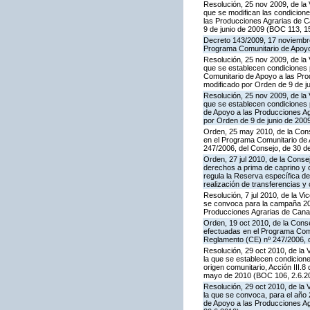
Resolución, 25 nov 2009, de la 
que se modifican las condicion
las Producciones Agrarias de 
9 de junio de 2009 (BOC 113, 1
Decreto 143/2009, 17 noviembre,
Programa Comunitario de Apoyo
Resolución, 25 nov 2009, de la 
que se establecen condiciones p
Comunitario de Apoyo a las Pr
modificado por Orden de 9 de j
Resolución, 25 nov 2009, de la 
que se establecen condiciones p
de Apoyo a las Producciones A
por Orden de 9 de junio de 200
Orden, 25 may 2010, de la Conse
en el Programa Comunitario de A
247/2006, del Consejo, de 30 d
Orden, 27 jul 2010, de la Conse
derechos a prima de caprino y 
regula la Reserva específica d
realización de transferencias y
Resolución, 7 jul 2010, de la V
se convoca para la campaña 201
Producciones Agrarias de Canar
Orden, 19 oct 2010, de la Conse
efectuadas en el Programa Comun
Reglamento (CE) nº 247/2006, 
Resolución, 29 oct 2010, de la 
la que se establecen condicione
origen comunitario, Acción III
mayo de 2010 (BOC 106, 2.6.20
Resolución, 29 oct 2010, de la 
la que se convoca, para el año 
de Apoyo a las Producciones A