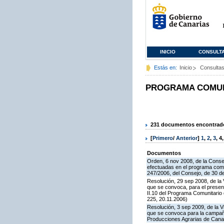
INICIO
CONSULT
Estás en:
Inicio
Consulta
PROGRAMA COMUNI
231 documentos encontrados
[
Primero
/
Anterior
]
1
,
2
,
3
,
4
Documentos
Orden, 6 nov 2008, de la Consej
efectuadas en el programa comun
247/2006, del Consejo, de 30 d
Resolución, 29 sep 2008, de la 
que se convoca, para el presen
II.10 del Programa Comunitari
225, 20.11.2006)
Resolución, 3 sep 2009, de la V
que se convoca para la campaña
Producciones Agrarias de Canar