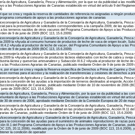
ería de Agricultura, Ganadería, Pesca y Alimentación, por la que se da publicidad a las modi
o a las Producciones Agrarias de Canarias establecido en virtud del artículo 9 del Reglame
06
 el que se crea y regula la reserva de cantidades de referencia no asignadas a ningún produc
l programa comunitario de apoyo a las producciones agrarias de canarias
iceconsejería de Agricultura y Ganadería de la Consejería de Agricultura, Ganadería, Pesca y
cial para la presentación de solicitudes correspondientes a la campaña 2009, de las ayudas 
a a los terneros nacidos de otros vacunos del Programa Comunitario de Apoyo a las Producc
rden de 9 de junio de 2009 (BOC 113, 15.6.2009)
iceconsejería de Agricultura y Ganadería de la Consejería de Agricultura, Ganadería, Pesca y
a 2009 la «Ayuda al consumo humano de productos de leche de vaca de origen local», Subac
n III.4.2 «Ayuda al productor de leche de vaca», del Programa Comunitario de Apoyo a las Pr
rden de 9 de junio de 2009 (BOC 113, 15.6.2009)
iceconsejería de Agricultura y Ganadería de la Consejería de Agricultura, Ganadería, Pesca y
 2009 la «Ayuda al consumo de productos lácteos elaborados con leche de cabra y oveja de
ndustria láctea y queserías artesanales» y Subacción III.6.2 «Ayuda al productor de leche de 
a las Producciones Agrarias de Canarias, publicado mediante Orden de 9 de junio de 2009
e, por el que se crea y regula la Reserva específica de Derechos a Prima de Caprino y Ovin
lecen normas para el acceso y la realización de transferencias y cesiones de derechos a pr
iceconsejería de Agricultura y Ganadería de la Consejería de Agricultura, Ganadería, Pesca y
ara la concesión de las ayudas a la importación de terneros destinados al engorde, Acción I
oducciones Agrarias de Canarias, publicado mediante Orden de 10 de noviembre de 2006 (BO
e junio de 2009 (BOC 113, 15.6.2009)
jería de Agricultura, Ganadería, Pesca y Alimentación, por la que se da publicidad a las co
munitario de Apoyo a las Producciones Agrarias de Canarias establecido en virtud del artícu
, de 30 de enero de 2006, aprobado mediante Decisión de la Comisión Europea de 20 de may
iceconsejería de Agricultura y Ganadería de la Consejería de Agricultura, Ganadería, Pesca y
e año, la Ayuda a la innovación y la calidad en las producciones ganaderas, Acción III.11 d
rarias de Canarias, publicado mediante Orden de 9 de junio de 2009 (BOC 113, 15.6.2009)
Viceconsejería de Agricultura y Ganadería de la Consejería de Agricultura, Ganadería, Pesca 
para la concesión de las ayudas para el suministro de animales reproductores de razas pur
cción III.1 del Programa Comunitario de Apoyo a las Producciones Agrarias de Canarias, pub
C 225, 20.11.2006), modificado por la Orden de 9 de junio de 2009 (BOC 113, 15.6.2009), y
obtener la condición de operador