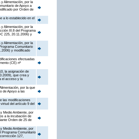
y Alimentación, por la
munitario de Apoyo a
dificado por Orden de
 a lo establecido en el
y Alimentación, por la
cción III.8 del Programa
OC 225, 20.11.2006) y
y Alimentación, por la
l Programa Comunitario
.2006) y modificado
dificaciones efectuadas
amento (CE) nº
10, la asignación de
0.2009), que crea y
 el acceso y la
Alimentación, por la que
o de Apoyo a las
de las modificaciones
rtud del artículo 9 del
 y Medio Ambiente, por
os a la incubación de
diante Orden de 25 de
 y Medio Ambiente, por
del Programa Comunitario
corrección 127,