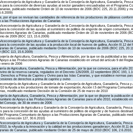
Viceconsejería de Agricultura y Ganadería de la Consejería de Agricultura, Ganadería, Pesca 
es para la concesión de diversas ayudas al sector ganadero encuadradas en el Programa Co
Canarias, publicado mediante Orden de 10 de noviembre de 2006 (BOC 225, 20.11.2006) y mo
5.6.2009)
 por el que se revisan las cantidades de referencia de los productores de plátanos conforme
 a las Producciones Agrarias de Canarias
Viceconsejería de Agricultura y Ganadería de la Consejería de Agricultura, Ganadería, Pesca 
ara la concesión de las ayudas al suministro de pollitos de engorde de origen comunitario, A
oducciones Agrarias de Canarias, publicado mediante Orden de 10 de noviembre de 2006 (B
unio de 2009 (BOC 113, 15.6.2009)
Viceconsejería de Agricultura y Ganadería de la Consejería de Agricultura, Ganadería, Pesca 
ara la concesión de las ayudas a la producción local de huevos de gallina, Acción III.12 de
grarias de Canarias, publicado mediante Orden de 10 de noviembre de 2006 (BOC 225, 20.11
9 (BOC 113, 15.6.2009)
jería de Agricultura, Ganadería, Pesca y Alimentación, por la que se da publicidad a las mo
poyo a las Producciones Agrarias de Canarias establecido en virtud del artículo 9 del Regl
e enero de 2006
jería de Agricultura, Ganadería, Pesca y Alimentación, por la que se convoca, para el año 20
ovino de la reserva canaria, regulados en el Decreto 126/2009, 22 septiembre (BOC 193, 1.1
e Derechos a Prima de Caprino y Ovino para las Islas Canarias, y que establece normas para
 cesiones de derechos a prima de caprino y ovino
iceconsejería de Agricultura y Ganadería de la Consejería de Agricultura, Ganadería, Pesca y 
0 la Ayuda a los productores de tomate de exportación, Acción I.5 del Programa Comunitari
ias, modificado mediante Decisión de la Comisión de 25 de marzo de 2010
jería de Agricultura, Ganadería, Pesca y Alimentación, por la que se dispone la publicación 
itario de Apoyo a las Producciones Agrarias de Canarias para el año 2010, establecido en vi
del Consejo, de 30 de enero de 2006
Viceconsejería de Agricultura y Ganadería de la Consejería de Agricultura, Ganadería, Pesca
s para la concesión de las ayudas al suministro de pollitos de engorde y de huevos destinad
.8 del Programa Comunitario de Apoyo a las Producciones Agrarias de Canarias, publicado me
10, corrección 127, 30.6.2010)
Viceconsejería de Agricultura y Ganadería de la Consejería de Agricultura, Ganadería, Pesca
2010, la «Ayuda a la innovación y la calidad en las producciones ganaderas», Acción III.11 
grarias de Canarias, publicado mediante Orden de 25 de mayo de 2010 (BOC 106, 2.6.2010, 