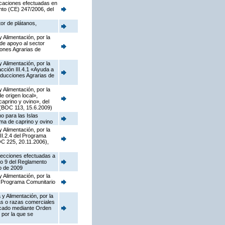
ficaciones efectuadas en
nto (CE) 247/2006, del
tor de plátanos,
 Alimentación, por la
de apoyo al sector
iones Agrarias de
 Alimentación, por la
ción III.4.1 «Ayuda a
oducciones Agrarias de
 Alimentación, por la
 origen local»,
caprino y ovino», del
 (BOC 113, 15.6.2009)
o para las Islas
ima de caprino y ovino
 Alimentación, por la
II.2.4 del Programa
C 225, 20.11.2006),
rrecciones efectuadas a
lo 9 del Reglamento
o de 2009
 Alimentación, por la
el Programa Comunitario
y Alimentación, por la
as o razas comerciales
licado mediante Orden
 por la que se