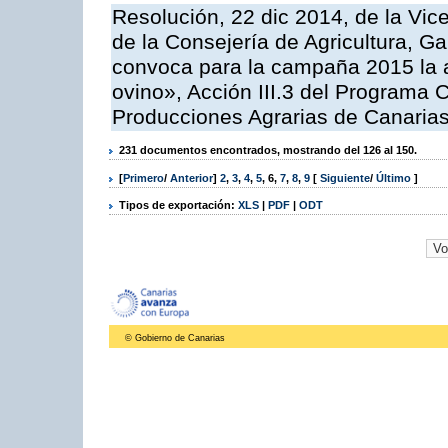
Resolución, 22 dic 2014, de la Vic
de la Consejería de Agricultura, G
convoca para la campaña 2015 la a
ovino», Acción III.3 del Programa 
Producciones Agrarias de Canaria
231 documentos encontrados, mostrando del 126 al 150.
[
Primero
/
Anterior
]
2
,
3
,
4
,
5
,
6
,
7
,
8
,
9
[
Siguiente
/
Último
]
Tipos de exportación:
XLS
|
PDF
|
ODT
© Gobierno de Canarias