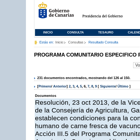
INICIO
CONSULTA
TESAURO
CALEN
Estás en:
Inicio
Consultas
Resultado Consulta
PROGRAMA COMUNITARIO ESPECIFICO 
231 documentos encontrados, mostrando del 126 al 150.
[
Primero
/
Anterior
]
2
,
3
,
4
,
5
,
6
,
7
,
8
,
9
[
Siguiente
/
Último
]
Documentos
Resolución, 23 oct 2013, de la Vic
de la Consejería de Agricultura, G
establecen condiciones para la co
humano de carne fresca de vacuno, 
Acción III.5 del Programa Comunit