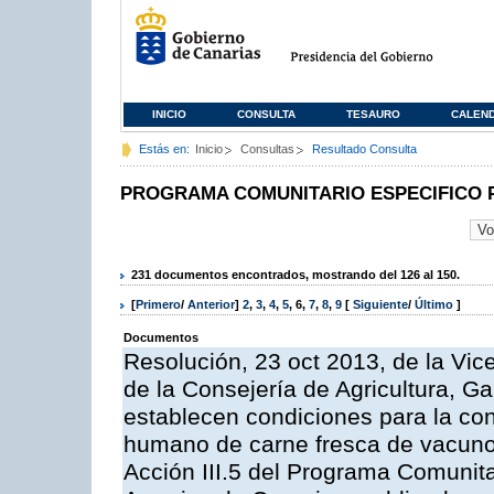
INICIO
CONSULTA
TESAURO
CALEN
Estás en:
Inicio
Consultas
Resultado Consulta
PROGRAMA COMUNITARIO ESPECIFICO 
231 documentos encontrados, mostrando del 126 al 150.
[
Primero
/
Anterior
]
2
,
3
,
4
,
5
,
6
,
7
,
8
,
9
[
Siguiente
/
Último
]
Documentos
Resolución, 23 oct 2013, de la Vic
de la Consejería de Agricultura, G
establecen condiciones para la co
humano de carne fresca de vacuno, 
Acción III.5 del Programa Comunit