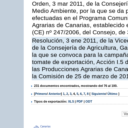
Orden, 3 mar 2011, de la Consejerí
Medio Ambiente, por la que se da p
efectuadas en el Programa Comuni
Agrarias de Canarias, establecido e
(CE) nº 247/2006, del Consejo, de
Resolución, 3 ene 2011, de la Vice
de la Consejería de Agricultura, G
la que se convoca para la campaña
tomate de exportación, Acción I.5
las Producciones Agrarias de Cana
la Comisión de 25 de marzo de 201
231 documentos encontrados, mostrando del 76 al 100.
[
Primero
/
Anterior
]
1
,
2
,
3
,
4
,
5
,
6
,
7
,
8
[
Siguiente
/
Último
]
Tipos de exportación:
XLS
|
PDF
|
ODT