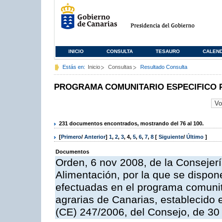
INICIO
CONSULTA
TESAURO
CALEN
Estás en:
Inicio
Consultas
Resultado Consulta
PROGRAMA COMUNITARIO ESPECIFICO 
231 documentos encontrados, mostrando del 76 al 100.
[
Primero
/
Anterior
]
1
,
2
,
3
,
4
,
5
,
6
,
7
,
8
[
Siguiente
/
Último
]
Documentos
Orden, 6 nov 2008, de la Consejerí
Alimentación, por la que se dispon
efectuadas en el programa comunit
agrarias de Canarias, establecido e
(CE) 247/2006, del Consejo, de 30