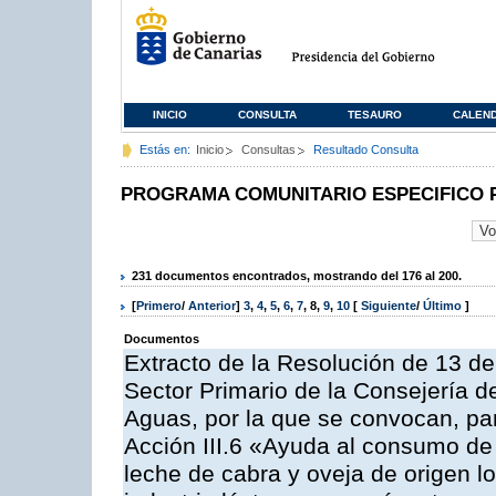
INICIO
CONSULTA
TESAURO
CALEN
Estás en:
Inicio
Consultas
Resultado Consulta
PROGRAMA COMUNITARIO ESPECIFICO 
231 documentos encontrados, mostrando del 176 al 200.
[
Primero
/
Anterior
]
3
,
4
,
5
,
6
,
7
,
8
,
9
,
10
[
Siguiente
/
Último
]
Documentos
Extracto de la Resolución de 13 de
Sector Primario de la Consejería d
Aguas, por la que se convocan, par
Acción III.6 «Ayuda al consumo de
leche de cabra y oveja de origen lo