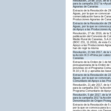
Resolución, 29 dic 2016, de la 
para la campaña 2017 la «Ayuda
Agrarias de Canarias
Extracto de la Resolución de 29
Aguas, por la que se convocan p
comercialización fuera de Cana
Producciones Agrarias de Cana
Extracto de la Resolución de 29
Aguas, por la que se convoca p
de Apoyo a las Producciones Ag
Resolución, 27 dic 2016, de la 
publicación del Convenio de Col
Medio Rural de Canarias, S.A.U
(BOC 231, 11.2016), de esta Co
Apoyo a las Producciones Agrarias
han de regir la misma
Resolución, 21 feb 2017, de la 
la Acción III.3 «Prima por cab
Canarias
Extracto de la Orden de 1 de fe
presupuestaria de la Orden de
previstas en el Programa Comunit
III.10 y III.11 y aprueba las ba
Extracto de la Resolución de 22
Aguas, por la que se convocan, 
Comunitario de Apoyo a las Pro
Resolución, 21 abr 2017, de la 
para la campaña 2017 la Acción
Programa Comunitario de Apoyo 
Resolución, 5 abr 2017, de la V
para la campaña 2017 la Acción 
Denominación de Origen Proteg
Extracto de la Resolución de 5 
por la que se convoca para la c
producción de vinos con Denom