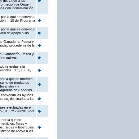
io de Apoyo a las
sformación de Origen
Vinos con Denominación
, por la que se convoca
ión III.10 del Programa
, por la que se convoca
ario de Apoyo a las
ura, Ganadería, Pesca y
alidad procedente de la
ura, Ganadería, Pesca y
dos cultivos
do referidas a la
idas I.1.1, I.3, I.6,
por la que se modifica
onsumo de productos
rtesanales» y
 Agrarias de Canarias
se convocan las ayudas
arias, destinadas a las
ones efectuadas en el
o (UE) nº 228/2013 del
 por la que se
menticios, flores y
as, raíces y tubérculos
nitario de Apoyo a las