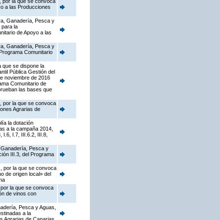
, por la que se convoca
yo a las Producciones
ura, Ganadería, Pesca y
 para la
itario de Apoyo a las
ura, Ganadería, Pesca y
l Programa Comunitario
a que se dispone la
til Pública Gestión del
 de noviembre de 2016
rama Comunitario de
e aprueban las bases que
s, por la que se convoca
iones Agrarias de
ía la dotación
as a la campaña 2014,
 I.7, III.6.2, III.8,
a, Ganadería, Pesca y
ión III.3, del Programa
s, por la que se convoca
 de origen local» del
ma
, por la que se convoca
ón de vinos con
anadería, Pesca y Aguas,
stinadas a la
s Agrarias de Canarias