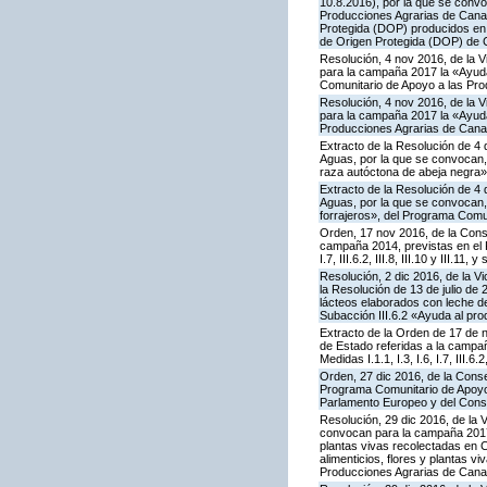
10.8.2016), por la que se conv
Producciones Agrarias de Canar
Protegida (DOP) producidos en 
de Origen Protegida (DOP) de 
Resolución, 4 nov 2016, de la V
para la campaña 2017 la «Ayuda 
Comunitario de Apoyo a las Pro
Resolución, 4 nov 2016, de la V
para la campaña 2017 la «Ayuda 
Producciones Agrarias de Cana
Extracto de la Resolución de 4 
Aguas, por la que se convocan, 
raza autóctona de abeja negra»
Extracto de la Resolución de 4 
Aguas, por la que se convocan, 
forrajeros», del Programa Comu
Orden, 17 nov 2016, de la Cons
campaña 2014, previstas en el P
I.7, III.6.2, III.8, III.10 y III.
Resolución, 2 dic 2016, de la V
la Resolución de 13 de julio d
lácteos elaborados con leche de
Subacción III.6.2 «Ayuda al pr
Extracto de la Orden de 17 de 
de Estado referidas a la campa
Medidas I.1.1, I.3, I.6, I.7, III.
Orden, 27 dic 2016, de la Conse
Programa Comunitario de Apoyo 
Parlamento Europeo y del Cons
Resolución, 29 dic 2016, de la 
convocan para la campaña 2017 la
plantas vivas recolectadas en C
alimenticios, flores y plantas 
Producciones Agrarias de Cana