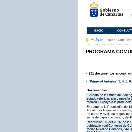
INICIO
CONSULT
Estás en:
Inicio
Consulta
PROGRAMA COMUNI
231 documentos encontrados
[
Primero
/
Anterior
]
3
,
4
,
5
,
6
Documentos
Extracto de la Orden de 2 de a
estado referidas a la campaña 
medida I «Apoyo a la producció
Extracto de la Resolución de 13
Aguas, por la que se convocan, 
de cabra y oveja de origen loca
leche de caprino y ovino», del
Resolución, 11 oct 2016, de la 
publicación del Convenio de Col
Medio Rural de Canarias, SAU (