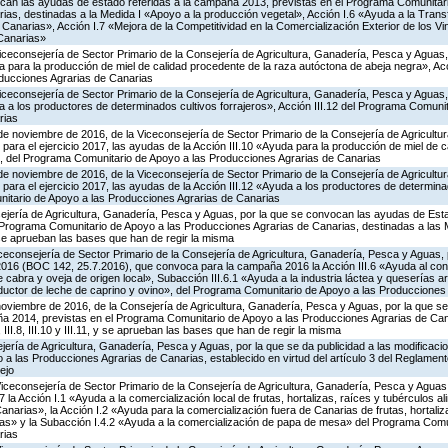
ocan las ayudas de estado referidas a la campaña 2013, previstas en el Programa Comunitar
ias, destinadas a la Medida I «Apoyo a la producción vegetal», Acción I.6 «Ayuda a la Tran
Canarias», Acción I.7 «Mejora de la Competitividad en la Comercialización Exterior de los 
Canarias»
iceconsejería de Sector Primario de la Consejería de Agricultura, Ganadería, Pesca y Aguas
para la producción de miel de calidad procedente de la raza autóctona de abeja negra», Acc
ducciones Agrarias de Canarias
iceconsejería de Sector Primario de la Consejería de Agricultura, Ganadería, Pesca y Aguas
a los productores de determinados cultivos forrajeros», Acción III.12 del Programa Comunit
rias
de noviembre de 2016, de la Viceconsejería de Sector Primario de la Consejería de Agricult
para el ejercicio 2017, las ayudas de la Acción III.10 «Ayuda para la producción de miel de c
, del Programa Comunitario de Apoyo a las Producciones Agrarias de Canarias
de noviembre de 2016, de la Viceconsejería de Sector Primario de la Consejería de Agricult
para el ejercicio 2017, las ayudas de la Acción III.12 «Ayuda a los productores de determina
nitario de Apoyo a las Producciones Agrarias de Canarias
ejería de Agricultura, Ganadería, Pesca y Aguas, por la que se convocan las ayudas de Esta
rograma Comunitario de Apoyo a las Producciones Agrarias de Canarias, destinadas a las Med
11, y se aprueban las bases que han de regir la misma
iceconsejería de Sector Primario de la Consejería de Agricultura, Ganadería, Pesca y Aguas, 
e 2016 (BOC 142, 25.7.2016), que convoca para la campaña 2016 la Acción III.6 «Ayuda al c
 cabra y oveja de origen local», Subacción III.6.1 «Ayuda a la industria láctea y queserías a
oductor de leche de caprino y ovino», del Programa Comunitario de Apoyo a las Producciones
noviembre de 2016, de la Consejería de Agricultura, Ganadería, Pesca y Aguas, por la que 
ña 2014, previstas en el Programa Comunitario de Apoyo a las Producciones Agrarias de Can
6.2, III.8, III.10 y III.11, y se aprueban las bases que han de regir la misma
jería de Agricultura, Ganadería, Pesca y Aguas, por la que se da publicidad a las modificaci
a las Producciones Agrarias de Canarias, establecido en virtud del artículo 3 del Reglament
ejo
Viceconsejería de Sector Primario de la Consejería de Agricultura, Ganadería, Pesca y Aguas,
 Acción I.1 «Ayuda a la comercialización local de frutas, hortalizas, raíces y tubérculos ali
anarias», la Acción I.2 «Ayuda para la comercialización fuera de Canarias de frutas, hortaliz
vivas» y la Subacción I.4.2 «Ayuda a la comercialización de papa de mesa» del Programa Comu
rias