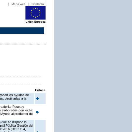
Mapa web
Contacto
Enlace
nvocan las ayudas de
s, destinadas a la
anadería, Pesca y
os elaborados con leche
2 «Ayuda al productor de
a que se dispone la
til Pública Gestión del
 de 2016 (BOC 154,