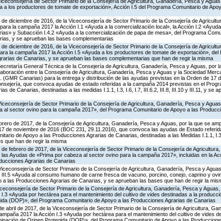
Viceconsejería de Sector Primario de la Consejería de Agricultura, Ganadería, Pesca y Aguas
 a los productores de tomate de exportación», Acción I.5 del Programa Comunitario de Apo
 de diciembre de 2016, de la Viceconsejería de Sector Primario de la Consejería de Agricult
ara la campaña 2017 la Acción I.1 «Ayuda a la comercialización local», la Acción I.2 «Ayuda
rias» y Subacción I.4.2 «Ayuda a la comercialización de papa de mesa», del Programa Comun
rias, y se aprueban las bases complementarias
 de diciembre de 2016, de la Viceconsejería de Sector Primario de la Consejería de Agricult
ara la campaña 2017 la Acción I.5 «Ayuda a los productores de tomate de exportación», de
rarias de Canarias, y se aprueban las bases complementarias que han de regir la misma
Secretaría General Técnica de la Consejería de Agricultura, Ganadería, Pesca y Aguas, por l
aboración entre la Consejería de Agricultura, Ganadería, Pesca y Aguas y la Sociedad Mercan
. (GMR Canarias) para la entrega y distribución de las ayudas previstas en la Orden de 17
nsejería, que convoca ayudas de estado referidas a la campaña 2014 previstas en el Prog
 de Canarias, destinadas a las medidas I.1.1, I.3, I.6, I.7, III.6.2, III.8, III.10 y III.11, y s
Viceconsejería de Sector Primario de la Consejería de Agricultura, Ganadería, Pesca y Agua
eza al sector ovino para la campaña 2017», del Programa Comunitario de Apoyo a las Producc
brero de 2017, de la Consejería de Agricultura, Ganadería, Pesca y Aguas, por la que se ampl
 17 de noviembre de 2016 (BOC 231, 29.11.2016), que convoca las ayudas de Estado referid
ario de Apoyo a las Producciones Agrarias de Canarias, destinadas a las Medidas I.1.1, I.3, I.6,
ses que han de regir la misma
 de febrero de 2017, de la Viceconsejería de Sector Primario de la Consejería de Agricultur
las Ayudas de «Prima por cabeza al sector ovino para la campaña 2017», incluidas en la Acc
ducciones Agrarias de Canarias
Viceconsejería de Sector Primario de la Consejería de Agricultura, Ganadería, Pesca y Agua
 III.5 «Ayuda al consumo humano de carne fresca de vacuno, porcino, conejo, caprino y ovino
a las Producciones Agrarias de Canarias, y se aprueban las bases que han de regir la mis
iceconsejería de Sector Primario de la Consejería de Agricultura, Ganadería, Pesca y Aguas
I.3 «Ayuda por hectárea para el mantenimiento del cultivo de vides destinadas a la producci
ida (DOP)», del Programa Comunitario de Apoyo a las Producciones Agrarias de Canarias
de abril de 2017, de la Viceconsejería de Sector Primario de la Consejería de Agricultura, G
ampaña 2017 la Acción I.3 «Ayuda por hectárea para el mantenimiento del cultivo de vides de
inación de Origen Protegida (DOP)», del Programa Comunitario de Apoyo a las Produccione