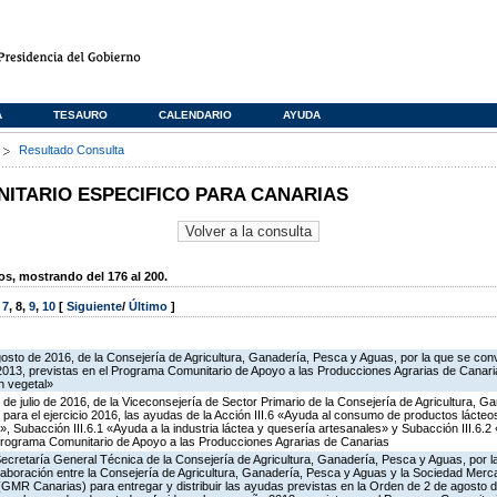
A
TESAURO
CALENDARIO
AYUDA
s
Resultado Consulta
TARIO ESPECIFICO PARA CANARIAS
, mostrando del 176 al 200.
,
7
,
8
,
9
,
10
[
Siguiente
/
Último
]
gosto de 2016, de la Consejería de Agricultura, Ganadería, Pesca y Aguas, por la que se co
2013, previstas en el Programa Comunitario de Apoyo a las Producciones Agrarias de Canaria
n vegetal»
 de julio de 2016, de la Viceconsejería de Sector Primario de la Consejería de Agricultura, G
para el ejercicio 2016, las ayudas de la Acción III.6 «Ayuda al consumo de productos lácte
l», Subacción III.6.1 «Ayuda a la industria láctea y quesería artesanales» y Subacción III.6.
 Programa Comunitario de Apoyo a las Producciones Agrarias de Canarias
Secretaría General Técnica de la Consejería de Agricultura, Ganadería, Pesca y Aguas, por l
aboración entre la Consejería de Agricultura, Ganadería, Pesca y Aguas y la Sociedad Mercan
GMR Canarias) para entregar y distribuir las ayudas previstas en la Orden de 2 de agosto