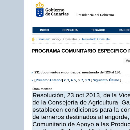
INICIO
CONSULTA
TESAURO
CALEN
Estás en:
Inicio
Consultas
Resultado Consulta
PROGRAMA COMUNITARIO ESPECIFICO 
231 documentos encontrados, mostrando del 126 al 150.
[
Primero
/
Anterior
]
2
,
3
,
4
,
5
,
6
,
7
,
8
,
9
[
Siguiente
/
Último
]
Documentos
Resolución, 23 oct 2013, de la Vic
de la Consejería de Agricultura, G
establecen condiciones para la con
de terneros destinados al engorde,
Comunitario de Apoyo a las Produc