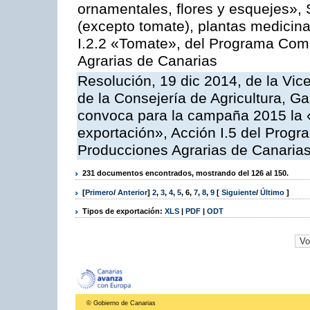
ornamentales, flores y esquejes», 
(excepto tomate), plantas medicina
I.2.2 «Tomate», del Programa Comu
Agrarias de Canarias
Resolución, 19 dic 2014, de la Vic
de la Consejería de Agricultura, G
convoca para la campaña 2015 la 
exportación», Acción I.5 del Prog
Producciones Agrarias de Canaria
231 documentos encontrados, mostrando del 126 al 150.
[
Primero
/
Anterior
]
2
,
3
,
4
,
5
,
6
,
7
,
8
,
9
[
Siguiente
/
Último
]
Tipos de exportación:
XLS
|
PDF
|
ODT
© Gobierno de Canarias