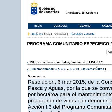
INICIO
CONSULTA
TESAURO
CALEN
Estás en:
Inicio
Consultas
Resultado Consulta
PROGRAMA COMUNITARIO ESPECIFICO 
231 documentos encontrados, mostrando del 151 al 175.
[
Primero
/
Anterior
]
3
,
4
,
5
,
6
,
7
,
8
,
9
,
10
[
Siguiente
/
Último
]
Documentos
Resolución, 6 mar 2015, de la Cons
Pesca y Aguas, por la que se con
por hectárea para el mantenimiento
producción de vinos con denominac
Acción I.3 del Programa Comunitar