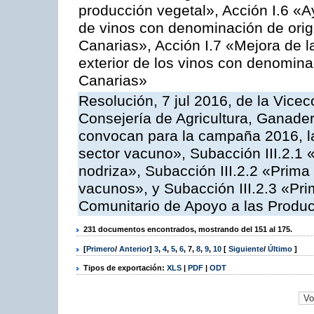
producción vegetal», Acción I.6 «A
de vinos con denominación de ori
Canarias», Acción I.7 «Mejora de l
exterior de los vinos con denomina
Canarias»
Resolución, 7 jul 2016, de la Vicec
Consejería de Agricultura, Ganader
convocan para la campaña 2016, la
sector vacuno», Subacción III.2.1 
nodriza», Subacción III.2.2 «Prima 
vacunos», y Subacción III.2.3 «Pri
Comunitario de Apoyo a las Produc
231 documentos encontrados, mostrando del 151 al 175.
[
Primero
/
Anterior
]
3
,
4
,
5
,
6
,
7
,
8
,
9
,
10
[
Siguiente
/
Último
]
Tipos de exportación:
XLS
|
PDF
|
ODT