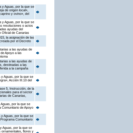
a y Aguas, por la que se
a de origen local»,
caprino y ovino», del
a y Aguas, por la que se
as resoluciones o actos
nadas ayudas del
 Oficial de Canarias
15, la asignación de las
 creada por el Decreto
tarias a las ayudas de
 de Apoyo a las
 misma
tarias a las ayudas de
, destinadas a las
ferida a la campaña
 y Aguas, por la que se
ra», Acción III.10 del
se 5, Instrucción, de la
ionales para el sector
arias de Canarias,
 Aguas, por la que se
ma Comunitario de Apoyo
 y Aguas, por la que se
el Programa Comunitario
 y Aguas, por la que se
s ornamentales, flores y