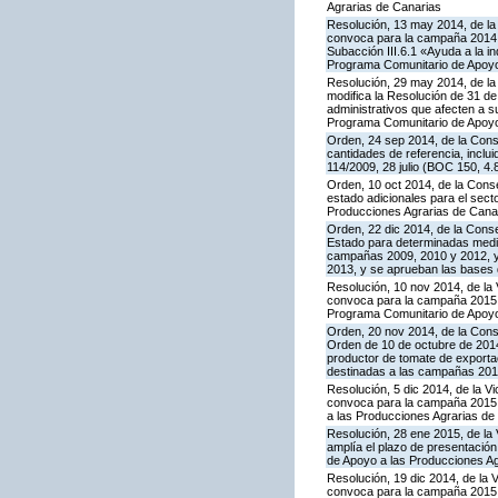
Agrarias de Canarias
Resolución, 13 may 2014, de la 
convoca para la campaña 2014 l
Subacción III.6.1 «Ayuda a la i
Programa Comunitario de Apoyo
Resolución, 29 may 2014, de la 
modifica la Resolución de 31 de
administrativos que afecten a 
Programa Comunitario de Apoyo a
Orden, 24 sep 2014, de la Cons
cantidades de referencia, inclu
114/2009, 28 julio (BOC 150, 4.
Orden, 10 oct 2014, de la Cons
estado adicionales para el sect
Producciones Agrarias de Canar
Orden, 22 dic 2014, de la Cons
Estado para determinadas medid
campañas 2009, 2010 y 2012, y 
2013, y se aprueban las bases 
Resolución, 10 nov 2014, de la 
convoca para la campaña 2015 la
Programa Comunitario de Apoyo
Orden, 20 nov 2014, de la Conse
Orden de 10 de octubre de 201
productor de tomate de exporta
destinadas a las campañas 2010
Resolución, 5 dic 2014, de la V
convoca para la campaña 2015 l
a las Producciones Agrarias de
Resolución, 28 ene 2015, de la 
amplía el plazo de presentació
de Apoyo a las Producciones A
Resolución, 19 dic 2014, de la 
convoca para la campaña 2015 la