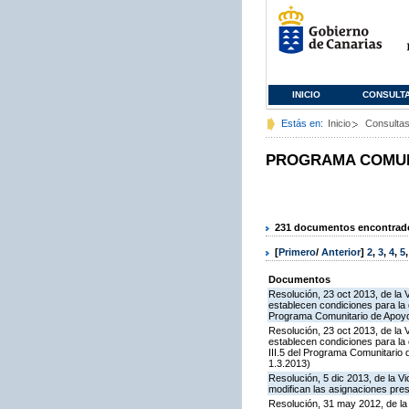
INICIO
CONSULT
Estás en:
Inicio
Consulta
PROGRAMA COMUNI
231 documentos encontrados
[
Primero
/
Anterior
]
2
,
3
,
4
,
5
Documentos
Resolución, 23 oct 2013, de la 
establecen condiciones para la 
Programa Comunitario de Apoyo
Resolución, 23 oct 2013, de la 
establecen condiciones para la
III.5 del Programa Comunitario
1.3.2013)
Resolución, 5 dic 2013, de la V
modifican las asignaciones pre
Resolución, 31 may 2012, de la