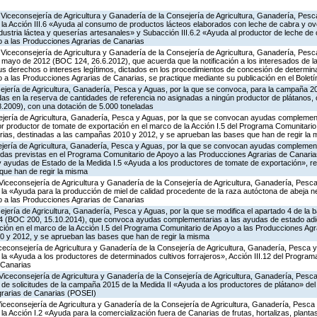
Viceconsejería de Agricultura y Ganadería de la Consejería de Agricultura, Ganadería, Pesc
a Acción III.6 «Ayuda al consumo de productos lácteos elaborados con leche de cabra y ovej
ndustria láctea y queserías artesanales» y Subacción III.6.2 «Ayuda al productor de leche de 
 a las Producciones Agrarias de Canarias
Viceconsejería de Agricultura y Ganadería de la Consejería de Agricultura, Ganadería, Pesc
 mayo de 2012 (BOC 124, 26.6.2012), que acuerda que la notificación a los interesados de l
sus derechos o intereses legítimos, dictados en los procedimientos de concesión de determi
 las Producciones Agrarias de Canarias, se practique mediante su publicación en el Boletín
ejería de Agricultura, Ganadería, Pesca y Aguas, por la que se convoca, para la campaña 20
idas en la reserva de cantidades de referencia no asignadas a ningún productor de plátanos,
8.2009), con una dotación de 5.000 toneladas
ejería de Agricultura, Ganadería, Pesca y Aguas, por la que se convocan ayudas complemen
or productor de tomate de exportación en el marco de la Acción I.5 del Programa Comunitario
ias, destinadas a las campañas 2010 y 2012, y se aprueban las bases que han de regir la
ejería de Agricultura, Ganadería, Pesca y Aguas, por la que se convocan ayudas complemen
as previstas en el Programa Comunitario de Apoyo a las Producciones Agrarias de Canarias
ayudas de Estado de la Medida I.5 «Ayuda a los productores de tomate de exportación», re
que han de regir la misma
Viceconsejería de Agricultura y Ganadería de la Consejería de Agricultura, Ganadería, Pesca
 «Ayuda para la producción de miel de calidad procedente de la raza autóctona de abeja neg
 a las Producciones Agrarias de Canarias
jería de Agricultura, Ganadería, Pesca y Aguas, por la que se modifica el apartado 4 de la ba
4 (BOC 200, 15.10.2014), que convoca ayudas complementarias a las ayudas de estado adic
ción en el marco de la Acción I.5 del Programa Comunitario de Apoyo a las Producciones Agr
 y 2012, y se aprueban las bases que han de regir la misma
iceconsejería de Agricultura y Ganadería de la Consejería de Agricultura, Ganadería, Pesca y
a «Ayuda a los productores de determinados cultivos forrajeros», Acción III.12 del Progra
 Canarias
Viceconsejería de Agricultura y Ganadería de la Consejería de Agricultura, Ganadería, Pesca
n de solicitudes de la campaña 2015 de la Medida II «Ayuda a los productores de plátano» d
grarias de Canarias (POSEI)
Viceconsejería de Agricultura y Ganadería de la Consejería de Agricultura, Ganadería, Pesca
 Acción I.2 «Ayuda para la comercialización fuera de Canarias de frutas, hortalizas, planta