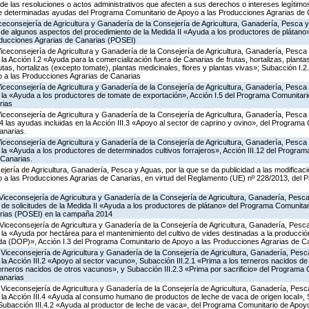
s de las resoluciones o actos administrativos que afecten a sus derechos o intereses legítimo
e determinadas ayudas del Programa Comunitario de Apoyo a las Producciones Agrarias de 
iceconsejería de Agricultura y Ganadería de la Consejería de Agricultura, Ganadería, Pesca y
ón de algunos aspectos del procedimiento de la Medida II «Ayuda a los productores de plátan
oducciones Agrarias de Canarias (POSEI)
Viceconsejería de Agricultura y Ganadería de la Consejería de Agricultura, Ganadería, Pesca
 Acción I.2 «Ayuda para la comercialización fuera de Canarias de frutas, hortalizas, planta
tas, hortalizas (excepto tomate), plantas medicinales, flores y plantas vivas»; Subacción I.2
 a las Producciones Agrarias de Canarias
Viceconsejería de Agricultura y Ganadería de la Consejería de Agricultura, Ganadería, Pesca
a «Ayuda a los productores de tomate de exportación», Acción I.5 del Programa Comunitari
rias
Viceconsejería de Agricultura y Ganadería de la Consejería de Agricultura, Ganadería, Pesca
las ayudas incluidas en la Acción III.3 «Apoyo al sector de caprino y ovino», del Programa
anarias.
Viceconsejería de Agricultura y Ganadería de la Consejería de Agricultura, Ganadería, Pesca
a «Ayuda a los productores de determinados cultivos forrajeros», Acción III.12 del Progra
 Canarias.
jería de Agricultura, Ganadería, Pesca y Aguas, por la que se da publicidad a las modificac
a las Producciones Agrarias de Canarias, en virtud del Reglamento (UE) nº 228/2013, del 
Viceconsejería de Agricultura y Ganadería de la Consejería de Agricultura, Ganadería, Pesca
 de solicitudes de la Medida II «Ayuda a los productores de plátano» del Programa Comunitar
rias (POSEI) en la campaña 2014
Viceconsejería de Agricultura y Ganadería de la Consejería de Agricultura, Ganadería, Pesca
a «Ayuda por hectárea para el mantenimiento del cultivo de vides destinadas a la producció
da (DOP)», Acción I.3 del Programa Comunitario de Apoyo a las Producciones Agrarias de C
Viceconsejería de Agricultura y Ganadería de la Consejería de Agricultura, Ganadería, Pesc
 Acción III.2 «Apoyo al sector vacuno», Subacción III.2.1 «Prima a los terneros nacidos de
terneros nacidos de otros vacunos», y Subacción III.2.3 «Prima por sacrificio» del Programa
anarias
Viceconsejería de Agricultura y Ganadería de la Consejería de Agricultura, Ganadería, Pesc
a Acción III.4 «Ayuda al consumo humano de productos de leche de vaca de origen local», S
y Subacción III.4.2 «Ayuda al productor de leche de vaca», del Programa Comunitario de Apoy