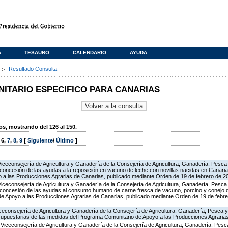
A
TESAURO
CALENDARIO
AYUDA
s
Resultado Consulta
TARIO ESPECIFICO PARA CANARIAS
, mostrando del 126 al 150.
,
6
,
7
,
8
,
9
[
Siguiente
/
Último
]
Viceconsejería de Agricultura y Ganadería de la Consejería de Agricultura, Ganadería, Pesca
concesión de las ayudas a la reposición en vacuno de leche con novillas nacidas en Canarias
 a las Producciones Agrarias de Canarias, publicado mediante Orden de 19 de febrero de 2
Viceconsejería de Agricultura y Ganadería de la Consejería de Agricultura, Ganadería, Pesca
 concesión de las ayudas al consumo humano de carne fresca de vacuno, porcino y conejo de
 de Apoyo a las Producciones Agrarias de Canarias, publicado mediante Orden de 19 de febr
iceconsejería de Agricultura y Ganadería de la Consejería de Agricultura, Ganadería, Pesca y
supuestarias de las medidas del Programa Comunitario de Apoyo a las Producciones Agrari
 Viceconsejería de Agricultura y Ganadería de la Consejería de Agricultura, Ganadería, Pes