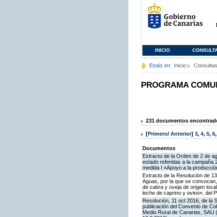
INICIO
CONSULT
Estás en:
Inicio
Consulta
PROGRAMA COMUNI
231 documentos encontrados
[
Primero
/
Anterior
]
3
,
4
,
5
,
6
Documentos
Extracto de la Orden de 2 de a
estado referidas a la campaña 
medida I «Apoyo a la producció
Extracto de la Resolución de 13
Aguas, por la que se convocan, 
de cabra y oveja de origen loca
leche de caprino y ovino», del
Resolución, 11 oct 2016, de la 
publicación del Convenio de Col
Medio Rural de Canarias, SAU (