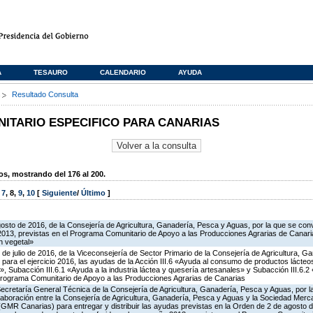
A
TESAURO
CALENDARIO
AYUDA
s
Resultado Consulta
TARIO ESPECIFICO PARA CANARIAS
, mostrando del 176 al 200.
,
7
,
8
,
9
,
10
[
Siguiente
/
Último
]
gosto de 2016, de la Consejería de Agricultura, Ganadería, Pesca y Aguas, por la que se co
2013, previstas en el Programa Comunitario de Apoyo a las Producciones Agrarias de Canaria
n vegetal»
 de julio de 2016, de la Viceconsejería de Sector Primario de la Consejería de Agricultura, G
para el ejercicio 2016, las ayudas de la Acción III.6 «Ayuda al consumo de productos lácte
l», Subacción III.6.1 «Ayuda a la industria láctea y quesería artesanales» y Subacción III.6.
 Programa Comunitario de Apoyo a las Producciones Agrarias de Canarias
Secretaría General Técnica de la Consejería de Agricultura, Ganadería, Pesca y Aguas, por l
aboración entre la Consejería de Agricultura, Ganadería, Pesca y Aguas y la Sociedad Mercan
GMR Canarias) para entregar y distribuir las ayudas previstas en la Orden de 2 de agosto