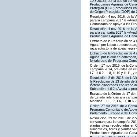
10.8.2016), por la que se conv
Producciones Agrarias de Canar
Protegida (DOP) producidos en 
de Origen Protegida (DOP) de 
Resolución, 4 nov 2016, de la V
para la campaña 2017 la «Ayuda 
Comunitario de Apoyo a las Pro
Resolución, 4 nov 2016, de la V
para la campaña 2017 la «Ayuda 
Producciones Agrarias de Cana
Extracto de la Resolución de 4 
Aguas, por la que se convocan, 
raza autóctona de abeja negra»
Extracto de la Resolución de 4 
Aguas, por la que se convocan, 
forrajeros», del Programa Comu
Orden, 17 nov 2016, de la Cons
campaña 2014, previstas en el P
I.7, III.6.2, III.8, III.10 y III.
Resolución, 2 dic 2016, de la V
la Resolución de 13 de julio d
lácteos elaborados con leche de
Subacción III.6.2 «Ayuda al pr
Extracto de la Orden de 17 de 
de Estado referidas a la campa
Medidas I.1.1, I.3, I.6, I.7, III.
Orden, 27 dic 2016, de la Conse
Programa Comunitario de Apoyo 
Parlamento Europeo y del Cons
Resolución, 29 dic 2016, de la 
convocan para la campaña 2017 la
plantas vivas recolectadas en C
alimenticios, flores y plantas 
Producciones Agrarias de Cana