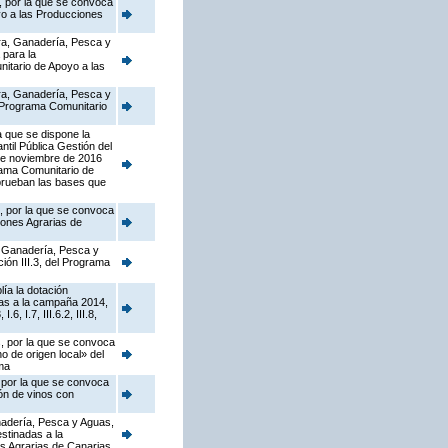
, por la que se convoca
yo a las Producciones
ura, Ganadería, Pesca y
 para la
itario de Apoyo a las
ura, Ganadería, Pesca y
l Programa Comunitario
a que se dispone la
til Pública Gestión del
 de noviembre de 2016
rama Comunitario de
e aprueban las bases que
s, por la que se convoca
iones Agrarias de
a, Ganadería, Pesca y
ión III.3, del Programa
ía la dotación
as a la campaña 2014,
 I.7, III.6.2, III.8,
s, por la que se convoca
 de origen local» del
ma
, por la que se convoca
ón de vinos con
anadería, Pesca y Aguas,
stinadas a la
s Agrarias de Canarias