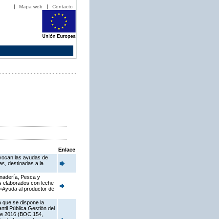
Mapa web
Contacto
Enlace
nvocan las ayudas de
s, destinadas a la
anadería, Pesca y
os elaborados con leche
2 «Ayuda al productor de
a que se dispone la
til Pública Gestión del
 de 2016 (BOC 154,