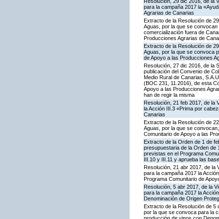
Resolución, 29 dic 2016, de la 
para la campaña 2017 la «Ayuda
Agrarias de Canarias
Extracto de la Resolución de 29
Aguas, por la que se convocan p
comercialización fuera de Cana
Producciones Agrarias de Cana
Extracto de la Resolución de 29
Aguas, por la que se convoca p
de Apoyo a las Producciones Ag
Resolución, 27 dic 2016, de la 
publicación del Convenio de Col
Medio Rural de Canarias, S.A.U
(BOC 231, 11.2016), de esta Co
Apoyo a las Producciones Agrarias
han de regir la misma
Resolución, 21 feb 2017, de la 
la Acción III.3 «Prima por cab
Canarias
Extracto de la Resolución de 22
Aguas, por la que se convocan, 
Comunitario de Apoyo a las Pro
Extracto de la Orden de 1 de fe
presupuestaria de la Orden de
previstas en el Programa Comunit
III.10 y III.11 y aprueba las ba
Resolución, 21 abr 2017, de la 
para la campaña 2017 la Acción
Programa Comunitario de Apoyo 
Resolución, 5 abr 2017, de la V
para la campaña 2017 la Acción 
Denominación de Origen Proteg
Extracto de la Resolución de 5 
por la que se convoca para la c
producción de vinos con Denom