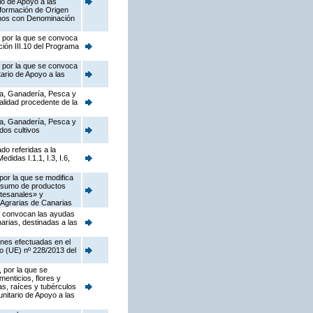
io de Apoyo a las
sformación de Origen
Vinos con Denominación
, por la que se convoca
ión III.10 del Programa
, por la que se convoca
ario de Apoyo a las
ura, Ganadería, Pesca y
alidad procedente de la
ura, Ganadería, Pesca y
dos cultivos
do referidas a la
idas I.1.1, I.3, I.6,
por la que se modifica
onsumo de productos
rtesanales» y
 Agrarias de Canarias
se convocan las ayudas
arias, destinadas a las
ones efectuadas en el
o (UE) nº 228/2013 del
 por la que se
menticios, flores y
as, raíces y tubérculos
nitario de Apoyo a las