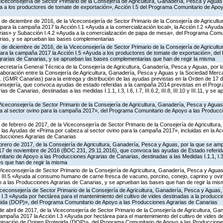
Viceconsejería de Sector Primario de la Consejería de Agricultura, Ganadería, Pesca y Aguas
 a los productores de tomate de exportación», Acción I.5 del Programa Comunitario de Apo
 de diciembre de 2016, de la Viceconsejería de Sector Primario de la Consejería de Agricult
ara la campaña 2017 la Acción I.1 «Ayuda a la comercialización local», la Acción I.2 «Ayuda
rias» y Subacción I.4.2 «Ayuda a la comercialización de papa de mesa», del Programa Comun
rias, y se aprueban las bases complementarias
 de diciembre de 2016, de la Viceconsejería de Sector Primario de la Consejería de Agricult
ara la campaña 2017 la Acción I.5 «Ayuda a los productores de tomate de exportación», de
rarias de Canarias, y se aprueban las bases complementarias que han de regir la misma
Secretaría General Técnica de la Consejería de Agricultura, Ganadería, Pesca y Aguas, por l
aboración entre la Consejería de Agricultura, Ganadería, Pesca y Aguas y la Sociedad Mercan
. (GMR Canarias) para la entrega y distribución de las ayudas previstas en la Orden de 17
nsejería, que convoca ayudas de estado referidas a la campaña 2014 previstas en el Prog
 de Canarias, destinadas a las medidas I.1.1, I.3, I.6, I.7, III.6.2, III.8, III.10 y III.11, y s
Viceconsejería de Sector Primario de la Consejería de Agricultura, Ganadería, Pesca y Agua
eza al sector ovino para la campaña 2017», del Programa Comunitario de Apoyo a las Producc
 de febrero de 2017, de la Viceconsejería de Sector Primario de la Consejería de Agricultur
las Ayudas de «Prima por cabeza al sector ovino para la campaña 2017», incluidas en la Acc
ducciones Agrarias de Canarias
brero de 2017, de la Consejería de Agricultura, Ganadería, Pesca y Aguas, por la que se ampl
 17 de noviembre de 2016 (BOC 231, 29.11.2016), que convoca las ayudas de Estado referid
ario de Apoyo a las Producciones Agrarias de Canarias, destinadas a las Medidas I.1.1, I.3, I.6,
ses que han de regir la misma
Viceconsejería de Sector Primario de la Consejería de Agricultura, Ganadería, Pesca y Agua
 III.5 «Ayuda al consumo humano de carne fresca de vacuno, porcino, conejo, caprino y ovino
a las Producciones Agrarias de Canarias, y se aprueban las bases que han de regir la mis
iceconsejería de Sector Primario de la Consejería de Agricultura, Ganadería, Pesca y Aguas
I.3 «Ayuda por hectárea para el mantenimiento del cultivo de vides destinadas a la producci
ida (DOP)», del Programa Comunitario de Apoyo a las Producciones Agrarias de Canarias
de abril de 2017, de la Viceconsejería de Sector Primario de la Consejería de Agricultura, G
ampaña 2017 la Acción I.3 «Ayuda por hectárea para el mantenimiento del cultivo de vides de
inación de Origen Protegida (DOP)», del Programa Comunitario de Apoyo a las Produccione