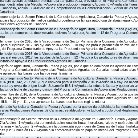
ocan las ayudas de estado referidas a la campaña 2013, previstas en el Programa Comunitar
ias, destinadas a la Medida I «Apoyo a la producción vegetal», Acción I.6 «Ayuda a la Tran
Canarias», Acción I.7 «Mejora de la Competitividad en la Comercialización Exterior de los 
Canarias»
iceconsejería de Sector Primario de la Consejería de Agricultura, Ganadería, Pesca y Aguas
para la producción de miel de calidad procedente de la raza autóctona de abeja negra», Acc
ducciones Agrarias de Canarias
iceconsejería de Sector Primario de la Consejería de Agricultura, Ganadería, Pesca y Aguas
a los productores de determinados cultivos forrajeros», Acción III.12 del Programa Comunit
rias
de noviembre de 2016, de la Viceconsejería de Sector Primario de la Consejería de Agricult
para el ejercicio 2017, las ayudas de la Acción III.10 «Ayuda para la producción de miel de c
, del Programa Comunitario de Apoyo a las Producciones Agrarias de Canarias
de noviembre de 2016, de la Viceconsejería de Sector Primario de la Consejería de Agricult
para el ejercicio 2017, las ayudas de la Acción III.12 «Ayuda a los productores de determina
nitario de Apoyo a las Producciones Agrarias de Canarias
ejería de Agricultura, Ganadería, Pesca y Aguas, por la que se convocan las ayudas de Esta
rograma Comunitario de Apoyo a las Producciones Agrarias de Canarias, destinadas a las Med
11, y se aprueban las bases que han de regir la misma
iceconsejería de Sector Primario de la Consejería de Agricultura, Ganadería, Pesca y Aguas, 
e 2016 (BOC 142, 25.7.2016), que convoca para la campaña 2016 la Acción III.6 «Ayuda al c
 cabra y oveja de origen local», Subacción III.6.1 «Ayuda a la industria láctea y queserías a
oductor de leche de caprino y ovino», del Programa Comunitario de Apoyo a las Producciones
noviembre de 2016, de la Consejería de Agricultura, Ganadería, Pesca y Aguas, por la que 
ña 2014, previstas en el Programa Comunitario de Apoyo a las Producciones Agrarias de Can
6.2, III.8, III.10 y III.11, y se aprueban las bases que han de regir la misma
jería de Agricultura, Ganadería, Pesca y Aguas, por la que se da publicidad a las modificaci
a las Producciones Agrarias de Canarias, establecido en virtud del artículo 3 del Reglament
ejo
Viceconsejería de Sector Primario de la Consejería de Agricultura, Ganadería, Pesca y Aguas,
 Acción I.1 «Ayuda a la comercialización local de frutas, hortalizas, raíces y tubérculos ali
anarias», la Acción I.2 «Ayuda para la comercialización fuera de Canarias de frutas, hortaliz
vivas» y la Subacción I.4.2 «Ayuda a la comercialización de papa de mesa» del Programa Comu
rias