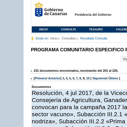
INICIO
CONSULTA
TESAURO
CALEN
Estás en:
Inicio
Consultas
Resultado Consulta
PROGRAMA COMUNITARIO ESPECIFICO 
231 documentos encontrados, mostrando del 201 al 225.
[
Primero
/
Anterior
]
3
,
4
,
5
,
6
,
7
,
8
,
9
,
10
[
Siguiente
/
Último
]
Documentos
Resolución, 4 jul 2017, de la Vicec
Consejería de Agricultura, Ganader
convocan para la campaña 2017 las
sector vacuno», Subacción III.2.1 
nodriza», Subacción III.2.2 «Prima 