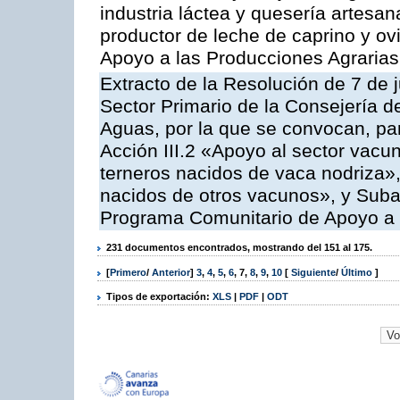
industria láctea y quesería artesan
productor de leche de caprino y o
Apoyo a las Producciones Agrarias
Extracto de la Resolución de 7 de j
Sector Primario de la Consejería d
Aguas, por la que se convocan, par
Acción III.2 «Apoyo al sector vacun
terneros nacidos de vaca nodriza»,
nacidos de otros vacunos», y Subacc
Programa Comunitario de Apoyo a 
231 documentos encontrados, mostrando del 151 al 175.
[
Primero
/
Anterior
]
3
,
4
,
5
,
6
,
7
,
8
,
9
,
10
[
Siguiente
/
Último
]
Tipos de exportación:
XLS
|
PDF
|
ODT