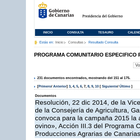
INICIO
CONSULTA
TESAURO
CALEN
Estás en:
Inicio
Consultas
Resultado Consulta
PROGRAMA COMUNITARIO ESPECIFICO 
231 documentos encontrados, mostrando del 151 al 175.
[
Primero
/
Anterior
]
3
,
4
,
5
,
6
,
7
,
8
,
9
,
10
[
Siguiente
/
Último
]
Documentos
Resolución, 22 dic 2014, de la Vic
de la Consejería de Agricultura, G
convoca para la campaña 2015 la a
ovino», Acción III.3 del Programa 
Producciones Agrarias de Canaria