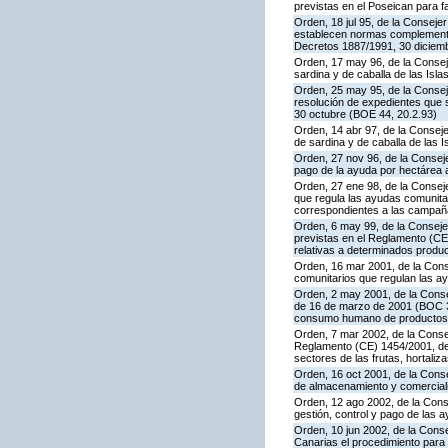
previstas en el Poseican para f
Orden, 18 jul 95, de la Conseje
establecen normas complementar
Decretos 1887/1991, 30 diciemb
Orden, 17 may 96, de la Conseje
sardina y de caballa de las Is
Orden, 25 may 95, de la Conseje
resolución de expedientes que 
30 octubre (BOE 44, 20.2.93)
Orden, 14 abr 97, de la Conseje
de sardina y de caballa de las
Orden, 27 nov 96, de la Conseje
pago de la ayuda por hectárea
Orden, 27 ene 98, de la Conseje
que regula las ayudas comunitar
correspondientes a las campañ
Orden, 6 may 99, de la Conseje
previstas en el Reglamento (CEE
relativas a determinados produc
Orden, 16 mar 2001, de la Conse
comunitarios que regulan las a
Orden, 2 may 2001, de la Consej
de 16 de marzo de 2001 (BOC 37
consumo humano de productos f
Orden, 7 mar 2002, de la Consej
Reglamento (CE) 1454/2001, del 
sectores de las frutas, hortaliz
Orden, 16 oct 2001, de la Cons
de almacenamiento y comerciali
Orden, 12 ago 2002, de la Conse
gestión, control y pago de las
Orden, 10 jun 2002, de la Cons
Canarias el procedimiento para 