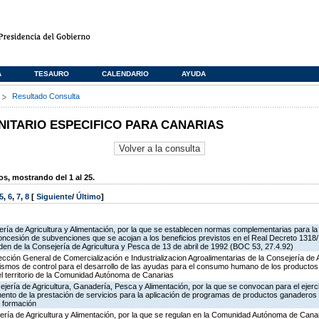
A
TESAURO
CALENDARIO
AYUDA
s
Resultado Consulta
TARIO ESPECIFICO PARA CANARIAS
, mostrando del 1 al 25.
5
,
6
,
7
,
8
[
Siguiente
/
Último
]
ría de Agricultura y Alimentación, por la que se establecen normas complementarias para la 
oncesión de subvenciones que se acojan a los beneficios previstos en el Real Decreto 1318
rden de la Consejería de Agricultura y Pesca de 13 de abril de 1992 (BOC 53, 27.4.92)
rección General de Comercialización e Industrializacion Agroalimentarias de la Consejería de 
ismos de control para el desarrollo de las ayudas para el consumo humano de los productos
el territorio de la Comunidad Autónoma de Canarias
jería de Agricultura, Ganadería, Pesca y Alimentación, por la que se convocan para el ejerci
ento de la prestación de servicios para la aplicación de programas de productos ganaderos 
 formación
ería de Agricultura y Alimentación, por la que se regulan en la Comunidad Autónoma de Cana