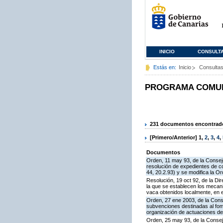
INICIO
CONSULT
Estás en:
Inicio
Consulta
PROGRAMA COMUNI
231 documentos encontrados
[Primero/Anterior]
1
,
2
,
3
,
4
,
Documentos
Orden, 11 may 93, de la Conseje
resolución de expedientes de c
44, 20.2.93) y se modifica la O
Resolución, 19 oct 92, de la Di
la que se establecen los mecan
vaca obtenidos localmente, en 
Orden, 27 ene 2003, de la Conse
subvenciones destinadas al fom
organización de actuaciones de
Orden, 25 may 93, de la Consej