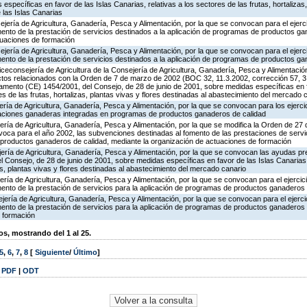
específicas en favor de las Islas Canarias, relativas a los sectores de las frutas, hortalizas,
 las Islas Canarias
jería de Agricultura, Ganadería, Pesca y Alimentación, por la que se convocan para el ejerci
ento de la prestación de servicios destinados a la aplicación de programas de productos ga
tuaciones de formación
jería de Agricultura, Ganadería, Pesca y Alimentación, por la que se convocan para el ejerci
ento de la prestación de servicios destinados a la aplicación de programas de productos ga
iceconsejería de Agricultura de la Consejería de Agricultura, Ganadería, Pesca y Alimentación
tos relacionados con la Orden de 7 de marzo de 2002 (BOC 32, 11.3.2002, corrección 57, 
amento (CE) 1454/2001, del Consejo, de 28 de junio de 2001, sobre medidas específicas en f
es de las frutas, hortalizas, plantas vivas y flores destinadas al abastecimiento del mercado 
ería de Agricultura, Ganadería, Pesca y Alimentación, por la que se convocan para los ejerci
taciones ganaderas integradas en programas de productos ganaderos de calidad
ería de Agricultura, Ganadería, Pesca y Alimentación, por la que se modifica la Orden de 27
oca para el año 2002, las subvenciones destinadas al fomento de las prestaciones de servic
 productos ganaderos de calidad, mediante la organización de actuaciones de formación
jería de Agricultura, Ganadería, Pesca y Alimentación, por la que se convocan las ayudas pre
Consejo, de 28 de junio de 2001, sobre medidas específicas en favor de las Islas Canarias, 
as, plantas vivas y flores destinadas al abastecimiento del mercado canario
ería de Agricultura, Ganadería, Pesca y Alimentación, por la que se convocan para el ejercic
ento de la prestación de servicios para la aplicación de programas de productos ganaderos 
jería de Agricultura, Ganadería, Pesca y Alimentación, por la que se convocan para el ejerci
ento de la prestación de servicios para la aplicación de programas de productos ganaderos 
 formación
, mostrando del 1 al 25.
5
,
6
,
7
,
8
[
Siguiente
/
Último
]
|
PDF
|
ODT