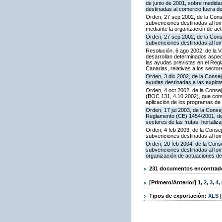
de junio de 2001, sobre medidas 
destinadas al comercio fuera de
Orden, 27 sep 2002, de la Conse
subvenciones destinadas al fom
mediante la organización de ac
Orden, 27 sep 2002, de la Conse
subvenciones destinadas al fom
Resolución, 6 ago 2002, de la V
desarrollan determinados aspec
las ayudas previstas en el Regl
Canarias, relativas a los sector
Orden, 3 dic 2002, de la Consej
ayudas destinadas a las explo
Orden, 4 oct 2002, de la Consej
(BOC 131, 4.10.2002), que conv
aplicación de los programas de
Orden, 17 jul 2003, de la Conse
Reglamento (CE) 1454/2001, del 
sectores de las frutas, hortaliz
Orden, 4 feb 2003, de la Consej
subvenciones destinadas al fom
Orden, 20 feb 2004, de la Conse
subvenciones destinadas al fom
organización de actuaciones de
231 documentos encontrados
[Primero/Anterior]
1
,
2
,
3
,
4
,
Tipos de exportación:
XLS