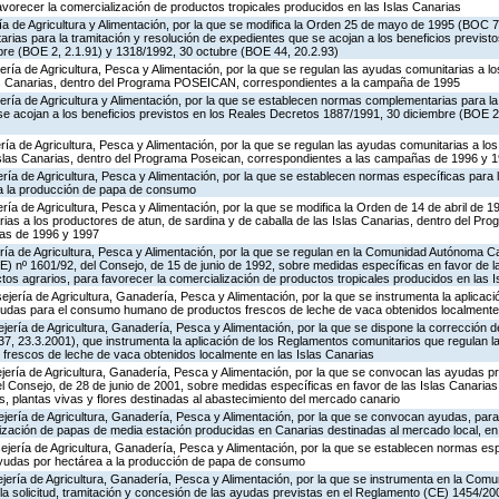
avorecer la comercialización de productos tropicales producidos en las Islas Canarias
ría de Agricultura y Alimentación, por la que se modifica la Orden 25 de mayo de 1995 (BOC 70
ias para la tramitación y resolución de expedientes que se acojan a los beneficios previsto
re (BOE 2, 2.1.91) y 1318/1992, 30 octubre (BOE 44, 20.2.93)
ría de Agricultura, Pesca y Alimentación, por la que se regulan las ayudas comunitarias a l
las Canarias, dentro del Programa POSEICAN, correspondientes a la campaña de 1995
ría de Agricultura y Alimentación, por la que se establecen normas complementarias para la 
se acojan a los beneficios previstos en los Reales Decretos 1887/1991, 30 diciembre (BOE 2
ría de Agricultura, Pesca y Alimentación, por la que se regulan las ayudas comunitarias a lo
 Islas Canarias, dentro del Programa Poseican, correspondientes a las campañas de 1996 y 
ría de Agricultura, Pesca y Alimentación, por la que se establecen normas específicas para la
 a la producción de papa de consumo
ría de Agricultura, Pesca y Alimentación, por la que se modifica la Orden de 14 de abril de 
ias a los productores de atun, de sardina y de caballa de las Islas Canarias, dentro del Pr
as de 1996 y 1997
ría de Agricultura, Pesca y Alimentación, por la que se regulan en la Comunidad Autónoma C
) nº 1601/92, del Consejo, de 15 de junio de 1992, sobre medidas específicas en favor de l
tos agrarios, para favorecer la comercialización de productos tropicales producidos en las 
jería de Agricultura, Ganadería, Pesca y Alimentación, por la que se instrumenta la aplicac
yudas para el consumo humano de productos frescos de leche de vaca obtenidos localmente 
ería de Agricultura, Ganadería, Pesca y Alimentación, por la que se dispone la corrección d
, 23.3.2001), que instrumenta la aplicación de los Reglamentos comunitarios que regulan l
rescos de leche de vaca obtenidos localmente en las Islas Canarias
ería de Agricultura, Ganadería, Pesca y Alimentación, por la que se convocan las ayudas pr
Consejo, de 28 de junio de 2001, sobre medidas específicas en favor de las Islas Canarias, 
as, plantas vivas y flores destinadas al abastecimiento del mercado canario
ejería de Agricultura, Ganadería, Pesca y Alimentación, por la que se convocan ayudas, pa
zación de papas de media estación producidas en Canarias destinadas al mercado local, e
jería de Agricultura, Ganadería, Pesca y Alimentación, por la que se establecen normas esp
 ayudas por hectárea a la producción de papa de consumo
ejería de Agricultura, Ganadería, Pesca y Alimentación, por la que se instrumenta en la Co
la solicitud, tramitación y concesión de las ayudas previstas en el Reglamento (CE) 1454/20