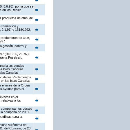
, 5.6.95), por la que se
s en los Reales
os productos de atun, de
tramitación y
, 2.1.91) y 1318/1992,
s productores de atun,
1997
 gestión, control y
1997 (BOC 56, 2.5.97),
ograma Poseican,
anaria las ayudas
as Islas Canarias
Islas Canarias
ión de los Reglamentos
en las Islas Canarias
e errores de la Orden
as ayudas para el
evistas en el
relativas a los
ra compensar los costes
n la campaña de 2001
ecíficas para la
munidad Autónoma de
01, del Consejo, de 28