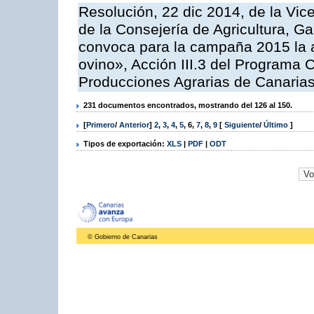
Resolución, 22 dic 2014, de la Vic
de la Consejería de Agricultura, G
convoca para la campaña 2015 la a
ovino», Acción III.3 del Programa 
Producciones Agrarias de Canaria
231 documentos encontrados, mostrando del 126 al 150.
[
Primero
/
Anterior
]
2
,
3
,
4
,
5
,
6
,
7
,
8
,
9
[
Siguiente
/
Último
]
Tipos de exportación:
XLS
|
PDF
|
ODT
© Gobierno de Canarias