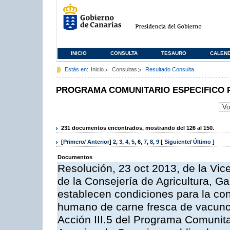
INICIO
CONSULTA
TESAURO
CALEN
Estás en:
Inicio
Consultas
Resultado Consulta
PROGRAMA COMUNITARIO ESPECIFICO 
231 documentos encontrados, mostrando del 126 al 150.
[
Primero
/
Anterior
]
2
,
3
,
4
,
5
,
6
,
7
,
8
,
9
[
Siguiente
/
Último
]
Documentos
Resolución, 23 oct 2013, de la Vic
de la Consejería de Agricultura, G
establecen condiciones para la co
humano de carne fresca de vacuno, 
Acción III.5 del Programa Comunit