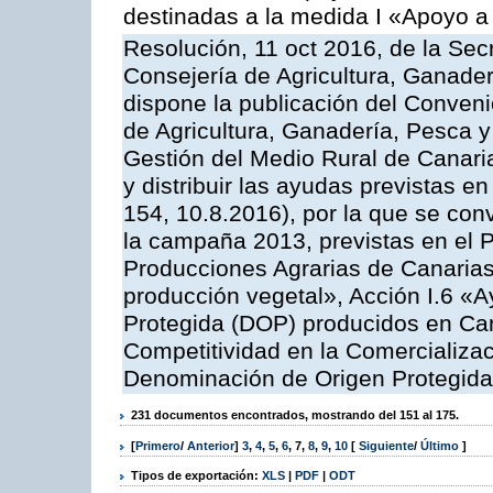
destinadas a la medida I «Apoyo a
Resolución, 11 oct 2016, de la Sec
Consejería de Agricultura, Ganader
dispone la publicación del Conveni
de Agricultura, Ganadería, Pesca y
Gestión del Medio Rural de Canar
y distribuir las ayudas previstas 
154, 10.8.2016), por la que se con
la campaña 2013, previstas en el 
Producciones Agrarias de Canarias
producción vegetal», Acción I.6 «
Protegida (DOP) producidos en Can
Competitividad en la Comercializac
Denominación de Origen Protegida
231 documentos encontrados, mostrando del 151 al 175.
[
Primero
/
Anterior
]
3
,
4
,
5
,
6
,
7
,
8
,
9
,
10
[
Siguiente
/
Último
]
Tipos de exportación:
XLS
|
PDF
|
ODT