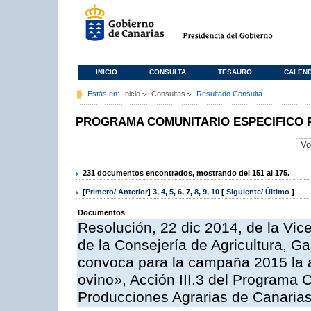
INICIO
CONSULTA
TESAURO
CALEN
Estás en:
Inicio
Consultas
Resultado Consulta
PROGRAMA COMUNITARIO ESPECIFICO 
231 documentos encontrados, mostrando del 151 al 175.
[
Primero
/
Anterior
]
3
,
4
,
5
,
6
,
7
,
8
,
9
,
10
[
Siguiente
/
Último
]
Documentos
Resolución, 22 dic 2014, de la Vic
de la Consejería de Agricultura, G
convoca para la campaña 2015 la a
ovino», Acción III.3 del Programa 
Producciones Agrarias de Canaria