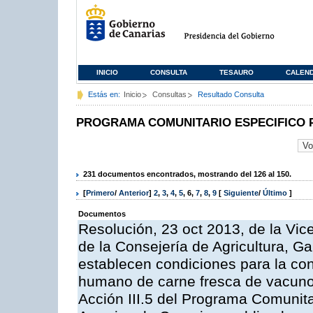
INICIO
CONSULTA
TESAURO
CALEN
Estás en:
Inicio
Consultas
Resultado Consulta
PROGRAMA COMUNITARIO ESPECIFICO 
231 documentos encontrados, mostrando del 126 al 150.
[
Primero
/
Anterior
]
2
,
3
,
4
,
5
,
6
,
7
,
8
,
9
[
Siguiente
/
Último
]
Documentos
Resolución, 23 oct 2013, de la Vic
de la Consejería de Agricultura, G
establecen condiciones para la co
humano de carne fresca de vacuno, 
Acción III.5 del Programa Comunit