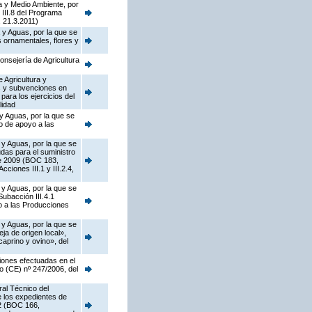
a y Medio Ambiente, por
 III.8 del Programa
 21.3.2011)
 y Aguas, por la que se
s ornamentales, flores y
onsejería de Agricultura
 Agricultura y
as y subvenciones en
ara los ejercicios del
lidad
y Aguas, por la que se
o de apoyo a las
 y Aguas, por la que se
das para el suministro
de 2009 (BOC 183,
ciones III.1 y III.2.4,
 y Aguas, por la que se
ubacción III.4.1
o a las Producciones
 y Aguas, por la que se
a de origen local»,
caprino y ovino», del
iones efectuadas en el
o (CE) nº 247/2006, del
ral Técnico del
e los expedientes de
02 (BOC 166,