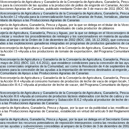
Viceconsejería de Agricultura y Ganadería de la Consejería de Agricultura, Ganadería, Pesc
s para la concesión de las ayudas a la producción de pollos de engorde en Canarias, Acción
ducciones Agrarias de Canarias, publicado mediante Orden de 3 de marzo de 2011 (BOC 58,
Viceconsejería de Agricultura y Ganadería de la Consejería de Agricultura, Ganadería, Pesca
 Acción I.2 «Ayuda para la comercialización fuera de Canarias de frutas, hortalizas, planta
tario de Apoyo a las Producciones Agrarias de Canarias
ería de Agricultura, Ganadería, Pesca y Aguas, por la que se delega en el titular de la Vicec
 asignar las cantidades de referencia individuales de cada productor de plátanos
jería de Agricultura, Ganadería, Pesca y Aguas, por la que se delega en el Viceconsejero de
 iniciar y resolver los procedimientos de reintegro y los sancionadores en materia de ayud
idas al amparo de la Orden de 3 de diciembre de 2002 (BOC 166, 16.12.2002), que convoca p
adas a las explotaciones ganaderas integradas en programas de productos ganaderos de ca
Viceconsejería de Agricultura y Ganadería de la Consejería de Agricultura, Ganadería, Pesca 
a Acción I.5 «Ayuda a los productores de tomate de exportación», del Programa Comunitari
rias
Viceconsejería de Agricultura y Ganadería de la Consejería de Agricultura, Ganadería, Pesca
e mayo de 2011 (BOC 110, 6.6.2011), que establece condiciones para la concesión de las ayu
azas comerciales originarios de la Comunidad, así como la Resolución de 4 de septiembre 
ciones para la concesión de las ayudas a la importación de terneros destinados al engorde, Ac
Comunitario de Apoyo a las Producciones Agrarias de Canarias
Viceconsejería de Agricultura y Ganadería de la Consejería de Agricultura, Ganadería, Pesca
a Acción III.4 «Ayuda al consumo humano de productos de leche de vaca de origen local», S
y Subacción III.4.2 «Ayuda al productor de leche de vaca», del Programa Comunitario de Apoy
Viceconsejería de Agricultura y Ganadería de la Consejería de Agricultura, Ganadería, Pesca
a Acción III.6 «Ayuda al consumo de productos lácteos elaborados con leche de cabra y ovej
ndustria láctea y queserías artesanales» y Subacción III.6.2 «Ayuda al productor de leche de 
 a las Producciones Agrarias de Canarias
jería de Agricultura, Ganadería, Pesca y Aguas, por la que se da publicidad a las modificac
 las Producciones Agrarias de Canarias, establecido en virtud del artículo 9 del Reglament
06
jería de Agricultura, Ganadería, Pesca y Aguas, por la que se delega en el Secretario Gene
ra resolver los recursos potestativos de reposición interpuestos contra las resoluciones d
 con las ayudas y subvenciones concedidas al amparo de la Orden de 3 de diciembre de 20