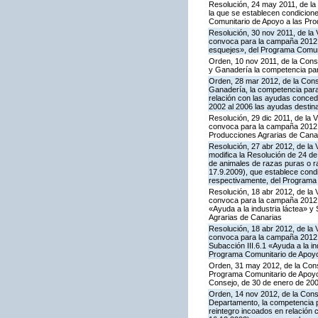
Resolución, 24 may 2011, de la 
la que se establecen condicione
Comunitario de Apoyo a las Pro
Resolución, 30 nov 2011, de la 
convoca para la campaña 2012 la
esquejes», del Programa Comuni
Orden, 10 nov 2011, de la Consej
y Ganadería la competencia para
Orden, 28 mar 2012, de la Conse
Ganadería, la competencia para
relación con las ayudas conced
2002 al 2006 las ayudas destin
Resolución, 29 dic 2011, de la 
convoca para la campaña 2012 l
Producciones Agrarias de Cana
Resolución, 27 abr 2012, de la 
modifica la Resolución de 24 d
de animales de razas puras o r
17.9.2009), que establece condi
respectivamente, del Programa 
Resolución, 18 abr 2012, de la 
convoca para la campaña 2012 l
«Ayuda a la industria láctea» 
Agrarias de Canarias
Resolución, 18 abr 2012, de la 
convoca para la campaña 2012 l
Subacción III.6.1 «Ayuda a la i
Programa Comunitario de Apoyo
Orden, 31 may 2012, de la Conse
Programa Comunitario de Apoyo a
Consejo, de 30 de enero de 20
Orden, 14 nov 2012, de la Conse
Departamento, la competencia pa
reintegro incoados en relación