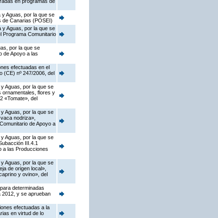
egradas en programas de
 y Aguas, por la que se
as de Canarias (POSEI)
 y Aguas, por la que se
del Programa Comunitario
as, por la que se
o de Apoyo a las
ones efectuadas en el
o (CE) nº 247/2006, del
 y Aguas, por la que se
s ornamentales, flores y
.2 «Tomate», del
 y Aguas, por la que se
 vaca nodriza»,
a Comunitario de Apoyo a
 y Aguas, por la que se
ubacción III.4.1
o a las Producciones
 y Aguas, por la que se
a de origen local»,
caprino y ovino», del
 para determinadas
a 2012, y se aprueban
iones efectuadas a la
ias en virtud de lo