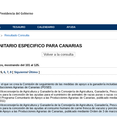
A
TESAURO
CALENDARIO
AYUDA
s
Resultado Consulta
TARIO ESPECIFICO PARA CANARIAS
, mostrando del 101 al 125.
,
5
,
6
,
7
,
8
[
Siguiente
/
Último
]
 el que se crea la Comisión de seguimiento de las medidas de apoyo a la ganadería incluida
oducciones Agrarias de Canarias (POSEI)
Viceconsejería de Agricultura y Ganadería de la Consejería de Agricultura, Ganadería, Pesc
s para la concesión de las ayudas para el suministro de animales de razas puras o razas co
del Programa Comunitario de Apoyo a las Producciones Agrarias de Canarias, publicado medi
011)
Viceconsejería de Agricultura y Ganadería de la Consejería de Agricultura, Ganadería, Pesc
es para la concesión de las ayudas al consumo humano de carne fresca de vacuno y porcino 
 de Apoyo a las Producciones Agrarias de Canarias, publicado mediante Orden de 3 de marz