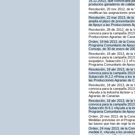
16.12.2002), que convocaba par
productos ganaderos de calida
Resolución, 20 nov 2012, de la 
modifican las asignaciones pre
Resolución, 22 mar 2013, de la 
amplía el plazo de presentación
de Apoyo a las Producciones Ag
Resolución, 28 dic 2012, de la 
convoca para la campaña 2013 l
Producciones Agrarias de Cana
Orden, 19 feb 2013, de la Conse
Programa Comunitario de Apoyo a
Consejo, de 30 de enero de 20
Resolución, 18 abr 2013, de la 
convoca para la campaña 2013 la
esquejes», Subacción I.2.1 «Fru
Programa Comunitario de Apoyo
Resolución, 18 abr 2013, de la 
convoca para la campaña 2013 la
Subacción III.2.2 «Prima a los 
las Producciones Agrarias de C
Resolución, 18 abr 2013, de la 
convoca para la campaña 2013 l
«Ayuda a la industria láctea» 
Agrarias de Canarias
Resolución, 18 abr 2013, de la 
convoca para la campaña 2013 l
Subacción III.6.1 «Ayuda a la i
Programa Comunitario de Apoyo
Orden, 20 nov 2013, de la Cons
Medidas previstas en el Progra
las bases que han de regir la 
Orden, 24 may 2013, de la Conse
medida II, «Ayuda a los produc