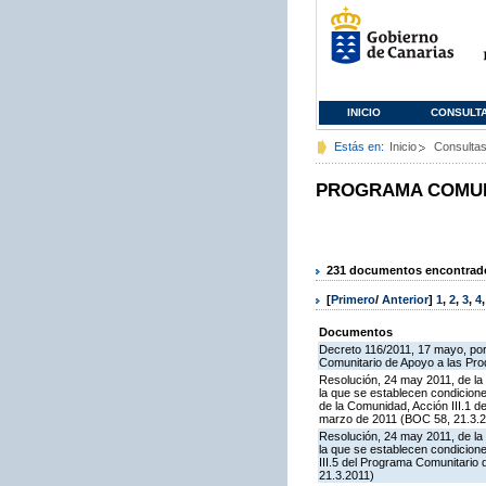
INICIO
CONSULT
Estás en:
Inicio
Consulta
PROGRAMA COMUNI
231 documentos encontrados
[
Primero
/
Anterior
]
1
,
2
,
3
,
4
Documentos
Decreto 116/2011, 17 mayo, por
Comunitario de Apoyo a las Pr
Resolución, 24 may 2011, de la 
la que se establecen condicione
de la Comunidad, Acción III.1 
marzo de 2011 (BOC 58, 21.3.2
Resolución, 24 may 2011, de la 
la que se establecen condicion
III.5 del Programa Comunitario
21.3.2011)