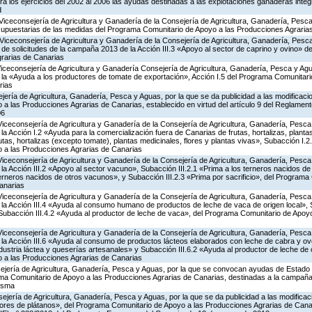
a los ejercicios del 2002 al 2006 las ayudas destinadas a las explotaciones ganaderas int
d
Viceconsejería de Agricultura y Ganadería de la Consejería de Agricultura, Ganadería, Pesca
supuestarias de las medidas del Programa Comunitario de Apoyo a las Producciones Agrari
Viceconsejería de Agricultura y Ganadería de la Consejería de Agricultura, Ganadería, Pesca
 de solicitudes de la campaña 2013 de la Acción III.3 «Apoyo al sector de caprino y ovino» 
rarias de Canarias
Viceconsejería de Agricultura y Ganadería Consejería de Agricultura, Ganadería, Pesca y Agu
a «Ayuda a los productores de tomate de exportación», Acción I.5 del Programa Comunitari
rias
jería de Agricultura, Ganadería, Pesca y Aguas, por la que se da publicidad a las modificaci
 las Producciones Agrarias de Canarias, establecido en virtud del artículo 9 del Reglament
06
Viceconsejería de Agricultura y Ganadería de la Consejería de Agricultura, Ganadería, Pesca
 Acción I.2 «Ayuda para la comercialización fuera de Canarias de frutas, hortalizas, planta
tas, hortalizas (excepto tomate), plantas medicinales, flores y plantas vivas», Subacción I.2
 a las Producciones Agrarias de Canarias
Viceconsejería de Agricultura y Ganadería de la Consejería de Agricultura, Ganadería, Pesca
 Acción III.2 «Apoyo al sector vacuno», Subacción III.2.1 «Prima a los terneros nacidos de
terneros nacidos de otros vacunos», y Subacción III.2.3 «Prima por sacrificio», del Program
anarias
Viceconsejería de Agricultura y Ganadería de la Consejería de Agricultura, Ganadería, Pesca
a Acción III.4 «Ayuda al consumo humano de productos de leche de vaca de origen local», S
y Subacción III.4.2 «Ayuda al productor de leche de vaca», del Programa Comunitario de Apoy
Viceconsejería de Agricultura y Ganadería de la Consejería de Agricultura, Ganadería, Pesca
a Acción III.6 «Ayuda al consumo de productos lácteos elaborados con leche de cabra y ovej
ndustria láctea y queserías artesanales» y Subacción III.6.2 «Ayuda al productor de leche de 
 a las Producciones Agrarias de Canarias
ejería de Agricultura, Ganadería, Pesca y Aguas, por la que se convocan ayudas de Estado
ma Comunitario de Apoyo a las Producciones Agrarias de Canarias, destinadas a la campañ
misma
jería de Agricultura, Ganadería, Pesca y Aguas, por la que se da publicidad a las modificac
tores de plátanos», del Programa Comunitario de Apoyo a las Producciones Agrarias de Canar