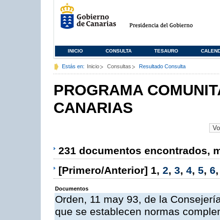
INICIO
CONSULTA
TESAURO
CALEN
Estás en:
Inicio
Consultas
Resultado Consulta
PROGRAMA COMUNITA
CANARIAS
231 documentos encontrados, mo
[Primero/Anterior]
1
,
2
,
3
,
4
,
5
,
6
Documentos
Orden, 11 may 93, de la Consejería 
que se establecen normas compleme