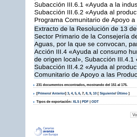
Subacción III.6.1 «Ayuda a la indus
Subacción III.6.2 «Ayuda al produc
Programa Comunitario de Apoyo a 
Extracto de la Resolución de 13 de
Sector Primario de la Consejería d
Aguas, por la que se convocan, par
Acción III.4 «Ayuda al consumo h
de origen local», Subacción III.4.1
Subacción III.4.2 «Ayuda al produ
Comunitario de Apoyo a las Produc
231 documentos encontrados, mostrando del 151 al 175.
[
Primero
/
Anterior
]
3
,
4
,
5
,
6
,
7
,
8
,
9
,
10
[
Siguiente
/
Último
]
Tipos de exportación:
XLS
|
PDF
|
ODT