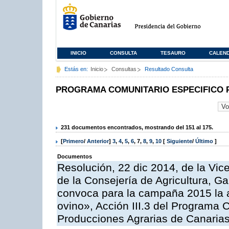
INICIO
CONSULTA
TESAURO
CALEN
Estás en:
Inicio
Consultas
Resultado Consulta
PROGRAMA COMUNITARIO ESPECIFICO 
231 documentos encontrados, mostrando del 151 al 175.
[
Primero
/
Anterior
]
3
,
4
,
5
,
6
,
7
,
8
,
9
,
10
[
Siguiente
/
Último
]
Documentos
Resolución, 22 dic 2014, de la Vic
de la Consejería de Agricultura, G
convoca para la campaña 2015 la a
ovino», Acción III.3 del Programa 
Producciones Agrarias de Canaria