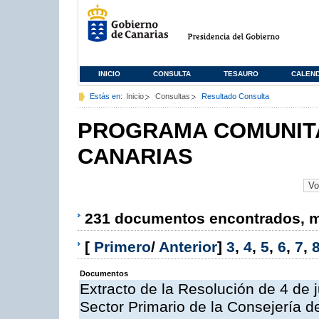
INICIO
CONSULTA
TESAURO
CALEN
Estás en:
Inicio
Consultas
Resultado Consulta
PROGRAMA COMUNITA
CANARIAS
231 documentos encontrados, mo
[
Primero
/
Anterior
]
3
,
4
,
5
,
6
,
7
,
Documentos
Extracto de la Resolución de 4 de 
Sector Primario de la Consejería d