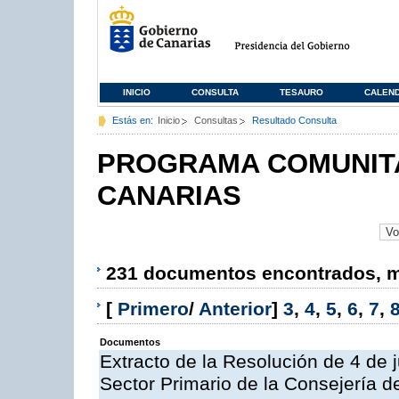
INICIO
CONSULTA
TESAURO
CALEN
Estás en:
Inicio
Consultas
Resultado Consulta
PROGRAMA COMUNITA
CANARIAS
231 documentos encontrados, mo
[
Primero
/
Anterior
]
3
,
4
,
5
,
6
,
7
,
Documentos
Extracto de la Resolución de 4 de 
Sector Primario de la Consejería d