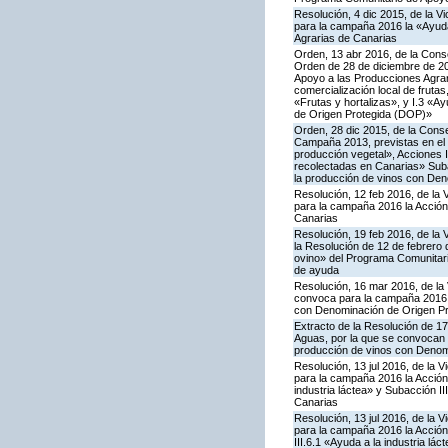
Resolución, 4 dic 2015, de la V
para la campaña 2016 la «Ayuda
Agrarias de Canarias
Orden, 13 abr 2016, de la Conse
Orden de 28 de diciembre de 20
Apoyo a las Producciones Agrari
comercialización local de frutas
«Frutas y hortalizas», y I.3 «A
de Origen Protegida (DOP)»
Orden, 28 dic 2015, de la Conse
Campaña 2013, previstas en el 
producción vegetal», Acciones I.
recolectadas en Canarias» Subac
la producción de vinos con De
Resolución, 12 feb 2016, de la 
para la campaña 2016 la Acción
Canarias
Resolución, 19 feb 2016, de la 
la Resolución de 12 de febrero
ovino» del Programa Comunitari
de ayuda
Resolución, 16 mar 2016, de la 
convoca para la campaña 2016 la
con Denominación de Origen Pr
Extracto de la Resolución de 17
Aguas, por la que se convocan p
producción de vinos con Denom
Resolución, 13 jul 2016, de la 
para la campaña 2016 la Acción
industria láctea» y Subacción I
Canarias
Resolución, 13 jul 2016, de la 
para la campaña 2016 la Acción
III.6.1 «Ayuda a la industria l