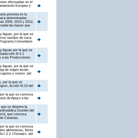
iones efectuadas en el
Parlamento Europeo y
ria prevista en la
para determinadas
ñas 2009, 2010 y 2012,
prueba las bases que
 y Aguas, por la que se
neros nacidos de vaca
l Programa Comunitario
 y Aguas por la que se
ubacción III.4.1
o a las Producciones
 y Aguas, por la que se
a de origen local»,
caprino y ovino», del
, por la que se
ra», Acción III.10 del
 por la que se convoca
ario de Apoyo a las
 que se dispone la
til pública Gestión del
jería, que convoca
de Canarias,
 por la que se convoca
os alimenticios, flores
ión I.2.2 «Tomate», del