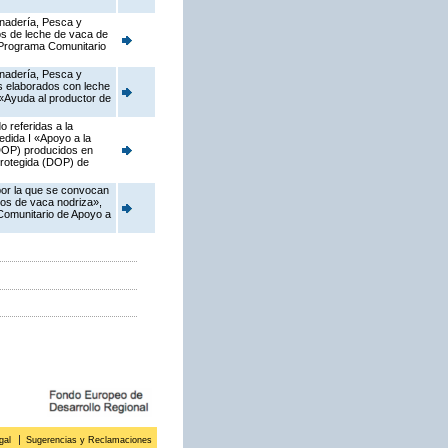
anadería, Pesca y
os de leche de vaca de
l Programa Comunitario
anadería, Pesca y
os elaborados con leche
2 «Ayuda al productor de
 referidas a la
dida I «Apoyo a la
(DOP) producidos en
 protegida (DOP) de
 por la que se convocan
dos de vaca nodriza»,
 Comunitario de Apoyo a
gal
Sugerencias y Reclamaciones