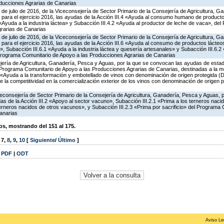
ducciones Agrarias de Canarias
 de julio de 2016, de la Viceconsejería de Sector Primario de la Consejería de Agricultura, G
 para el ejercicio 2016, las ayudas de la Acción III.4 «Ayuda al consumo humano de product
1 «Ayuda a la industria láctea» y Subacción III.4.2 «Ayuda al productor de leche de vaca», de
rarias de Canarias
 de julio de 2016, de la Viceconsejería de Sector Primario de la Consejería de Agricultura, G
para el ejercicio 2016, las ayudas de la Acción III.6 «Ayuda al consumo de productos lácte
l», Subacción III.6.1 «Ayuda a la industria láctea y quesería artesanales» y Subacción III.6.
 Programa Comunitario de Apoyo a las Producciones Agrarias de Canarias
ería de Agricultura, Ganadería, Pesca y Aguas, por la que se convocan las ayudas de estado
Programa Comunitario de Apoyo a las Producciones Agrarias de Canarias, destinadas a la me
6 «Ayuda a la transformación y embotellado de vinos con denominación de origen protegida 
e la competitividad en la comercialización exterior de los vinos con denominación de origen
iceconsejería de Sector Primario de la Consejería de Agricultura, Ganadería, Pesca y Aguas,
s de la Acción III.2 «Apoyo al sector vacuno», Subacción III.2.1 «Prima a los terneros naci
terneros nacidos de otros vacunos», y Subacción III.2.3 «Prima por sacrificio» del Programa
anarias
, mostrando del 151 al 175.
,
7
,
8
,
9
,
10
[
Siguiente
/
Último
]
|
PDF
|
ODT
Aviso Le