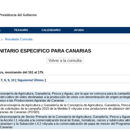
A
TESAURO
CALENDARIO
AYUDA
s
Resultado Consulta
TARIO ESPECIFICO PARA CANARIAS
, mostrando del 151 al 175.
,
7
,
8
,
9
,
10
[
Siguiente
/
Último
]
Consejería de Agricultura, Ganadería, Pesca y Aguas, por la que se convoca para la campañ
del cultivo de vides destinadas a la producción de vinos con denominación de origen protegi
poyo a las Producciones Agrarias de Canarias
Viceconsejería de Agricultura y Ganadería de la Consejería de Agricultura, Ganadería, Pesca
n de solicitudes de la campaña 2015 de la Medida II «Ayuda a los productores de plátano» d
grarias de Canarias (POSEI)
Viceconsejería de Sector Primario de la Consejería de Agricultura, Ganadería, Pesca y Aguas
Acción I.1 «Ayuda a la comercialización local de frutas, hortalizas, raíces y tubérculos alime
Canarias» y la Subacción I.4.2 «Ayuda a la comercialización de papa de mesa» del Program
 Canarias