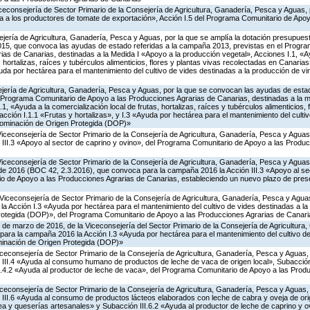
iceconsejería de Sector Primario de la Consejería de Agricultura, Ganadería, Pesca y Aguas,
 a los productores de tomate de exportación», Acción I.5 del Programa Comunitario de Apo
jería de Agricultura, Ganadería, Pesca y Aguas, por la que se amplía la dotación presupuesta
15, que convoca las ayudas de estado referidas a la campaña 2013, previstas en el Progr
as de Canarias, destinadas a la Medida I «Apoyo a la producción vegetal», Acciones I.1, «A
, hortalizas, raíces y tubérculos alimenticios, flores y plantas vivas recolectadas en Canaria
yuda por hectárea para el mantenimiento del cultivo de vides destinadas a la producción de 
jería de Agricultura, Ganadería, Pesca y Aguas, por la que se convocan las ayudas de estad
Programa Comunitario de Apoyo a las Producciones Agrarias de Canarias, destinadas a la m
1, «Ayuda a la comercialización local de frutas, hortalizas, raíces y tubérculos alimenticios, 
ción I.1.1 «Frutas y hortalizas», y I.3 «Ayuda por hectárea para el mantenimiento del culti
nominación de Origen Protegida (DOP)»
Viceconsejería de Sector Primario de la Consejería de Agricultura, Ganadería, Pesca y Agua
 III.3 «Apoyo al sector de caprino y ovino», del Programa Comunitario de Apoyo a las Produ
Viceconsejería de Sector Primario de la Consejería de Agricultura, Ganadería, Pesca y Aguas,
 de 2016 (BOC 42, 2.3.2016), que convoca para la campaña 2016 la Acción III.3 «Apoyo al se
o de Apoyo a las Producciones Agrarias de Canarias, estableciendo un nuevo plazo de prese
Viceconsejería de Sector Primario de la Consejería de Agricultura, Ganadería, Pesca y Aguas
 Acción I.3 «Ayuda por hectárea para el mantenimiento del cultivo de vides destinadas a la
otegida (DOP)», del Programa Comunitario de Apoyo a las Producciones Agrarias de Canari
 de marzo de 2016, de la Viceconsejería del Sector Primario de la Consejería de Agricultura
ara la campaña 2016 la Acción I.3 «Ayuda por hectárea para el mantenimiento del cultivo de
inación de Origen Protegida (DOP)»
Viceconsejería de Sector Primario de la Consejería de Agricultura, Ganadería, Pesca y Aguas
 III.4 «Ayuda al consumo humano de productos de leche de vaca de origen local», Subacción 
II.4.2 «Ayuda al productor de leche de vaca», del Programa Comunitario de Apoyo a las Prod
Viceconsejería de Sector Primario de la Consejería de Agricultura, Ganadería, Pesca y Aguas
 III.6 «Ayuda al consumo de productos lácteos elaborados con leche de cabra y oveja de ori
áctea y queserías artesanales» y Subacción III.6.2 «Ayuda al productor de leche de caprino y 