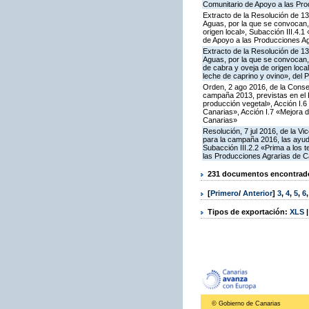
Comunitario de Apoyo a las Pro
Extracto de la Resolución de 13
Aguas, por la que se convocan,
origen local», Subacción III.4.
de Apoyo a las Producciones Ag
Extracto de la Resolución de 13
Aguas, por la que se convocan, 
de cabra y oveja de origen loca
leche de caprino y ovino», del
Orden, 2 ago 2016, de la Consej
campaña 2013, previstas en el 
producción vegetal», Acción I.
Canarias», Acción I.7 «Mejora d
Canarias»
Resolución, 7 jul 2016, de la V
para la campaña 2016, las ayuda
Subacción III.2.2 «Prima a los 
las Producciones Agrarias de C
231 documentos encontrados
[
Primero
/
Anterior
]
3
,
4
,
5
,
6
Tipos de exportación:
XLS
© Gobierno de Canarias