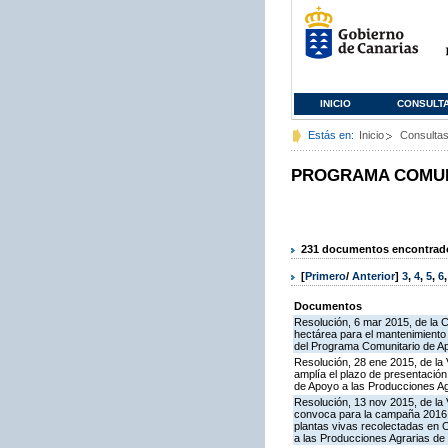
INICIO
CONSULT
Estás en:
Inicio
Consulta
PROGRAMA COMUNI
231 documentos encontrados
[
Primero
/
Anterior
]
3
,
4
,
5
,
6
Documentos
Resolución, 6 mar 2015, de la 
hectárea para el mantenimiento 
del Programa Comunitario de A
Resolución, 28 ene 2015, de la 
amplía el plazo de presentació
de Apoyo a las Producciones A
Resolución, 13 nov 2015, de la 
convoca para la campaña 2016 la 
plantas vivas recolectadas en 
a las Producciones Agrarias de