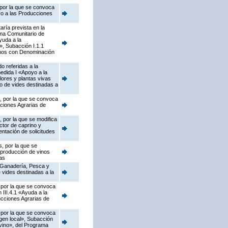
 por la que se convoca
yo a las Producciones
ría prevista en la
ama Comunitario de
yuda a la
s», Subacción I.1.1
vinos con Denominación
o referidas a la
edida I «Apoyo a la
flores y plantas vivas
vo de vides destinadas a
s, por la que se convoca
cciones Agrarias de
 por la que se modifica
ctor de caprino y
ntación de solicitudes
, por la que se
 producción de vinos
as
, Ganadería, Pesca y
 vides destinadas a la
, por la que se convoca
III.4.1 «Ayuda a la
ucciones Agrarias de
, por la que se convoca
gen local», Subacción
ovino», del Programa