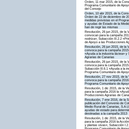
Orden, 11 mar 2015, de la Conse
Programa Comunitario de Apoyo 
del Consejo
Orden, 10 abr 2015, de la Conse
Orden de 22 de diciembre de 2
medidas previstas en el Progra
y ayudas de Estado de la Medid
han de regir las mismas
Resolución, 26 jun 2015, de la 
convocan para la campaña 2015 
nodriza», Subacción III.2.2 «Pr
de Apoyo a las Producciones Ag
Resolución, 26 jun 2015, de la 
convoca para la campaña 2015 l
«Ayuda a la industria láctea» 
Agrarias de Canarias
Resolución, 26 jun 2015, de la 
convoca para la campaña 2015 l
Subacción III.6.1 «Ayuda a la i
Programa Comunitario de Apoyo
Resolución, 27 nov 2015, de la 
convoca para la campaña 2016 la
Programa Comunitario de Apoyo
Resolución, 1 dic 2015, de la V
para la campaña 2016 la «Ayuda 
Producciones Agrarias de Cana
Resolución, 7 ene 2016, de la S
publicación del Convenio de Col
Medio Rural de Canarias, S.A.U
ayudas de estado para determi
destinadas a la campaña 2013
Resolución, 1 dic 2015, de la V
para la campaña 2016 la Acción I
y plantas vivas», Subacción I.2
Programa Comunitario de Apoyo