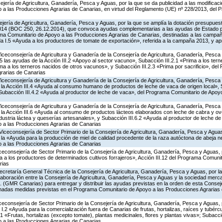
jería de Agricultura, Ganadería, Pesca y Aguas, por la que se da publicidad a las modificac
a las Producciones Agrarias de Canarias, en virtud del Reglamento (UE) nº 228/2013, del 
jería de Agricultura, Ganadería, Pesca y Aguas, por la que se amplía la dotación presupuesta
014 (BOC 250, 26.12.2014), que convoca ayudas complementarias a las ayudas de Estado 
ma Comunitario de Apoyo a las Producciones Agrarias de Canarias, destinadas a las campa
a I.5 «Ayuda a los productores de tomate de exportación», referida a la campaña 2013, y a
Viceconsejería de Agricultura y Ganadería de la Consejería de Agricultura, Ganadería, Pesca
las ayudas de la Acción III.2 «Apoyo al sector vacuno», Subacción III.2.1 «Prima a los ter
ima a los terneros nacidos de otros vacunos», y Subacción III.2.3 «Prima por sacrificio», de
rarias de Canarias
Viceconsejería de Agricultura y Ganadería de la Consejería de Agricultura, Ganadería, Pesca
a Acción III.4 «Ayuda al consumo humano de productos de leche de vaca de origen local», S
y Subacción III.4.2 «Ayuda al productor de leche de vaca», del Programa Comunitario de Apoy
Viceconsejería de Agricultura y Ganadería de la Consejería de Agricultura, Ganadería, Pesca
a Acción III.6 «Ayuda al consumo de productos lácteos elaborados con leche de cabra y ovej
ndustria láctea y queserías artesanales», y Subacción III.6.2 «Ayuda al productor de leche de 
 a las Producciones Agrarias de Canarias
Viceconsejería de Sector Primario de la Consejería de Agricultura, Ganadería, Pesca y Aguas
 «Ayuda para la producción de miel de calidad procedente de la raza autóctona de abeja neg
 a las Producciones Agrarias de Canarias
iceconsejería de Sector Primario de la Consejería de Agricultura, Ganadería, Pesca y Aguas,
a los productores de determinados cultivos forrajeros», Acción III.12 del Programa Comunit
rias
ecretaría General Técnica de la Consejería de Agricultura, Ganadería, Pesca y Aguas, por la
aboración entre la Consejería de Agricultura, Ganadería, Pesca y Aguas y la sociedad mercan
. (GMR Canarias) para entregar y distribuir las ayudas previstas en la orden de esta Conse
nadas medidas previstas en el Programa Comunitario de Apoyo a las Producciones Agrarias 
iceconsejería de Sector Primario de la Consejería de Agricultura, Ganadería, Pesca y Aguas,
.2 «Ayuda para la comercialización fuera de Canarias de frutas, hortalizas, raíces y tubércul
.1 «Frutas, hortalizas (excepto tomate), plantas medicinales, flores y plantas vivas»; Subacc
 a las Producciones Agrarias de Canarias