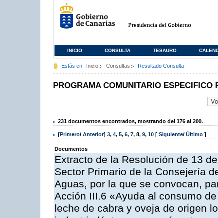
INICIO
CONSULTA
TESAURO
CALEN
Estás en:
Inicio
Consultas
Resultado Consulta
PROGRAMA COMUNITARIO ESPECIFICO 
231 documentos encontrados, mostrando del 176 al 200.
[
Primero
/
Anterior
]
3
,
4
,
5
,
6
,
7
,
8
,
9
,
10
[
Siguiente
/
Último
]
Documentos
Extracto de la Resolución de 13 de
Sector Primario de la Consejería d
Aguas, por la que se convocan, par
Acción III.6 «Ayuda al consumo de
leche de cabra y oveja de origen lo