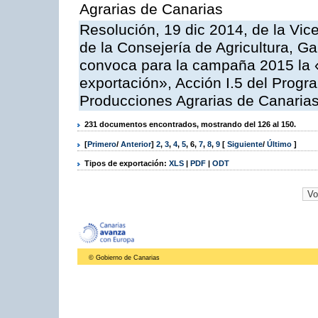
Agrarias de Canarias
Resolución, 19 dic 2014, de la Vic
de la Consejería de Agricultura, G
convoca para la campaña 2015 la 
exportación», Acción I.5 del Prog
Producciones Agrarias de Canaria
231 documentos encontrados, mostrando del 126 al 150.
[
Primero
/
Anterior
]
2
,
3
,
4
,
5
,
6
,
7
,
8
,
9
[
Siguiente
/
Último
]
Tipos de exportación:
XLS
|
PDF
|
ODT
© Gobierno de Canarias