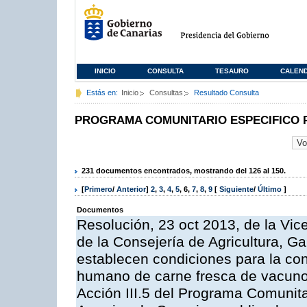
INICIO
CONSULTA
TESAURO
CALEN
Estás en:
Inicio
Consultas
Resultado Consulta
PROGRAMA COMUNITARIO ESPECIFICO 
231 documentos encontrados, mostrando del 126 al 150.
[
Primero
/
Anterior
]
2
,
3
,
4
,
5
,
6
,
7
,
8
,
9
[
Siguiente
/
Último
]
Documentos
Resolución, 23 oct 2013, de la Vic
de la Consejería de Agricultura, G
establecen condiciones para la co
humano de carne fresca de vacuno, 
Acción III.5 del Programa Comunit