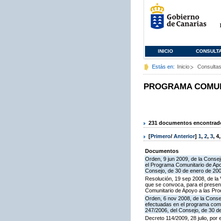
INICIO
CONSULT
Estás en:
Inicio
Consulta
PROGRAMA COMUNI
231 documentos encontrados
[
Primero
/
Anterior
]
1
,
2
,
3
,
4
Documentos
Orden, 9 jun 2009, de la Consej
el Programa Comunitario de Apoy
Consejo, de 30 de enero de 20
Resolución, 19 sep 2008, de la 
que se convoca, para el present
Comunitario de Apoyo a las Pr
Orden, 6 nov 2008, de la Consej
efectuadas en el programa comun
247/2006, del Consejo, de 30 d
Decreto 114/2009, 28 julio, por