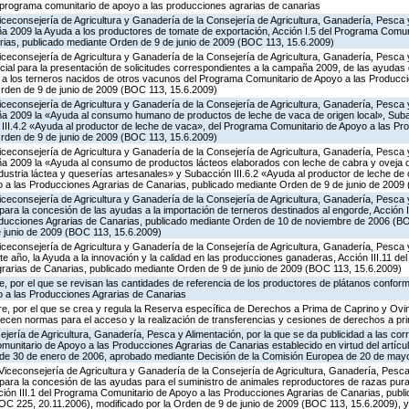
l programa comunitario de apoyo a las producciones agrarias de canarias
iceconsejería de Agricultura y Ganadería de la Consejería de Agricultura, Ganadería, Pesca y
 2009 la Ayuda a los productores de tomate de exportación, Acción I.5 del Programa Comuni
ias, publicado mediante Orden de 9 de junio de 2009 (BOC 113, 15.6.2009)
iceconsejería de Agricultura y Ganadería de la Consejería de Agricultura, Ganadería, Pesca y
cial para la presentación de solicitudes correspondientes a la campaña 2009, de las ayudas 
a a los terneros nacidos de otros vacunos del Programa Comunitario de Apoyo a las Producc
rden de 9 de junio de 2009 (BOC 113, 15.6.2009)
iceconsejería de Agricultura y Ganadería de la Consejería de Agricultura, Ganadería, Pesca y
a 2009 la «Ayuda al consumo humano de productos de leche de vaca de origen local», Subac
n III.4.2 «Ayuda al productor de leche de vaca», del Programa Comunitario de Apoyo a las Pr
rden de 9 de junio de 2009 (BOC 113, 15.6.2009)
iceconsejería de Agricultura y Ganadería de la Consejería de Agricultura, Ganadería, Pesca y
 2009 la «Ayuda al consumo de productos lácteos elaborados con leche de cabra y oveja de
ndustria láctea y queserías artesanales» y Subacción III.6.2 «Ayuda al productor de leche de 
a las Producciones Agrarias de Canarias, publicado mediante Orden de 9 de junio de 2009
iceconsejería de Agricultura y Ganadería de la Consejería de Agricultura, Ganadería, Pesca y
ara la concesión de las ayudas a la importación de terneros destinados al engorde, Acción I
oducciones Agrarias de Canarias, publicado mediante Orden de 10 de noviembre de 2006 (BO
e junio de 2009 (BOC 113, 15.6.2009)
iceconsejería de Agricultura y Ganadería de la Consejería de Agricultura, Ganadería, Pesca y
e año, la Ayuda a la innovación y la calidad en las producciones ganaderas, Acción III.11 d
rarias de Canarias, publicado mediante Orden de 9 de junio de 2009 (BOC 113, 15.6.2009)
 por el que se revisan las cantidades de referencia de los productores de plátanos conforme
 a las Producciones Agrarias de Canarias
e, por el que se crea y regula la Reserva específica de Derechos a Prima de Caprino y Ovin
lecen normas para el acceso y la realización de transferencias y cesiones de derechos a pr
jería de Agricultura, Ganadería, Pesca y Alimentación, por la que se da publicidad a las co
munitario de Apoyo a las Producciones Agrarias de Canarias establecido en virtud del artícu
, de 30 de enero de 2006, aprobado mediante Decisión de la Comisión Europea de 20 de may
Viceconsejería de Agricultura y Ganadería de la Consejería de Agricultura, Ganadería, Pesca 
para la concesión de las ayudas para el suministro de animales reproductores de razas pur
cción III.1 del Programa Comunitario de Apoyo a las Producciones Agrarias de Canarias, pub
C 225, 20.11.2006), modificado por la Orden de 9 de junio de 2009 (BOC 113, 15.6.2009), y