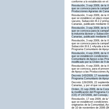
conforme a lo establecido en e
Resolución, 3 sep 2009, de la V
que se convoca para la campaña
Producciones Agrarias de Canar
Resolución, 3 sep 2009, de la V
que se establece un plazo espe
vacuno, Subacción III.2.2 prim
Canarias, publicado mediante O
Resolución, 3 sep 2009, de la V
que se convoca para la campañ
la industria láctea» y Subacció
Canarias, publicado mediante O
Resolución, 3 sep 2009, de la V
que se convoca para la campaña
Subacción III.6.1 «Ayuda a la i
Programa Comunitario de Apoyo 
Resolución, 4 sep 2009, de la V
que se establecen condiciones p
Comunitario de Apoyo a las Pr
modificado por la Orden de 9 d
Resolución, 4 sep 2009, de la V
que se convoca, para el present
de Apoyo a las Producciones Ag
Decreto 143/2009, 17 noviembre,
Programa Comunitario de Apoyo
Decreto 126/2009, 22 septiembr
Canarias, y por el que se estab
Orden, 21 sep 2009, de la Conse
la modificación del Programa Co
(CE) nº 247/2006, del Consejo
Resolución, 17 sep 2009, de la 
que se establecen condiciones 
originarios de la Comunidad, A
de 10 de noviembre de 2006 (BO