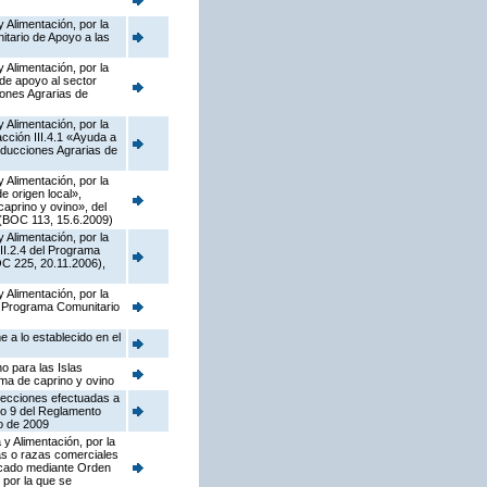
 Alimentación, por la
tario de Apoyo a las
 Alimentación, por la
de apoyo al sector
iones Agrarias de
 Alimentación, por la
ción III.4.1 «Ayuda a
oducciones Agrarias de
 Alimentación, por la
 origen local»,
caprino y ovino», del
 (BOC 113, 15.6.2009)
 Alimentación, por la
II.2.4 del Programa
C 225, 20.11.2006),
 Alimentación, por la
el Programa Comunitario
 a lo establecido en el
o para las Islas
ima de caprino y ovino
rrecciones efectuadas a
lo 9 del Reglamento
o de 2009
y Alimentación, por la
as o razas comerciales
licado mediante Orden
 por la que se