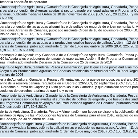
obtener la condición de operador
Viceconsejería de Agricultura y Ganadería de la Consejería de Agricultura, Ganadería, Pesca 
es para la concesión de diversas ayudas al sector ganadero encuadradas en el Programa Co
Canarias, publicado mediante Orden de 10 de noviembre de 2006 (BOC 225, 20.11.2006) y mo
5.6.2009)
Viceconsejería de Agricultura y Ganadería de la Consejería de Agricultura, Ganadería, Pesca 
ara la concesión de las ayudas al suministro de pollitos de engorde de origen comunitario, A
oducciones Agrarias de Canarias, publicado mediante Orden de 10 de noviembre de 2006 (B
unio de 2009 (BOC 113, 15.6.2009)
Viceconsejería de Agricultura y Ganadería de la Consejería de Agricultura, Ganadería, Pesca 
ara la concesión de las ayudas a la producción local de huevos de gallina, Acción III.12 de
grarias de Canarias, publicado mediante Orden de 10 de noviembre de 2006 (BOC 225, 20.11
9 (BOC 113, 15.6.2009)
iceconsejería de Agricultura y Ganadería de la Consejería de Agricultura, Ganadería, Pesca y 
0 la Ayuda a los productores de tomate de exportación, Acción I.5 del Programa Comunitari
ias, modificado mediante Decisión de la Comisión de 25 de marzo de 2010
jería de Agricultura, Ganadería, Pesca y Alimentación, por la que se da publicidad a las mo
poyo a las Producciones Agrarias de Canarias establecido en virtud del artículo 9 del Regl
e enero de 2006
jería de Agricultura, Ganadería, Pesca y Alimentación, por la que se convoca, para el año 20
ovino de la reserva canaria, regulados en el Decreto 126/2009, 22 septiembre (BOC 193, 1.1
e Derechos a Prima de Caprino y Ovino para las Islas Canarias, y que establece normas para
 cesiones de derechos a prima de caprino y ovino
Viceconsejería de Agricultura y Ganadería de la Consejería de Agricultura, Ganadería, Pesca
s para la concesión de las ayudas al suministro de pollitos de engorde y de huevos destinad
.8 del Programa Comunitario de Apoyo a las Producciones Agrarias de Canarias, publicado me
10, corrección 127, 30.6.2010)
jería de Agricultura, Ganadería, Pesca y Alimentación, por la que se dispone la publicación 
itario de Apoyo a las Producciones Agrarias de Canarias para el año 2010, establecido en vi
del Consejo, de 30 de enero de 2006
Viceconsejería de Agricultura y Ganadería de la Consejería de Agricultura, Ganadería, Pesca
2010, la «Ayuda a la innovación y la calidad en las producciones ganaderas», Acción III.11 
grarias de Canarias, publicado mediante Orden de 25 de mayo de 2010 (BOC 106, 2.6.2010, 