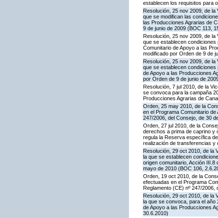
establecen los requisitos para 
Resolución, 25 nov 2009, de la 
que se modifican las condicion
las Producciones Agrarias de 
9 de junio de 2009 (BOC 113, 1
Resolución, 25 nov 2009, de la 
que se establecen condiciones p
Comunitario de Apoyo a las Pr
modificado por Orden de 9 de j
Resolución, 25 nov 2009, de la 
que se establecen condiciones p
de Apoyo a las Producciones A
por Orden de 9 de junio de 200
Resolución, 7 jul 2010, de la V
se convoca para la campaña 201
Producciones Agrarias de Canar
Orden, 25 may 2010, de la Conse
en el Programa Comunitario de A
247/2006, del Consejo, de 30 d
Orden, 27 jul 2010, de la Conse
derechos a prima de caprino y 
regula la Reserva específica d
realización de transferencias y
Resolución, 29 oct 2010, de la 
la que se establecen condicione
origen comunitario, Acción III
mayo de 2010 (BOC 106, 2.6.20
Orden, 19 oct 2010, de la Conse
efectuadas en el Programa Comun
Reglamento (CE) nº 247/2006, 
Resolución, 29 oct 2010, de la 
la que se convoca, para el año 
de Apoyo a las Producciones A
30.6.2010)