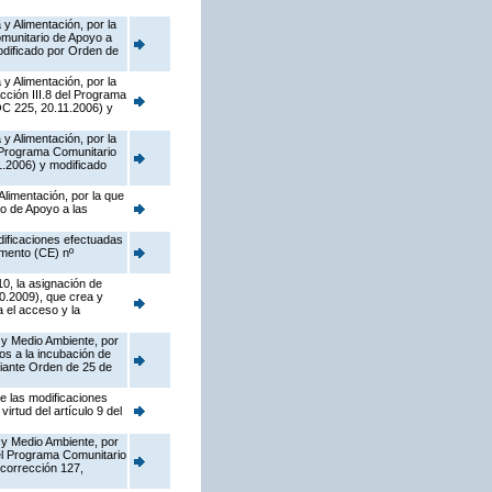
y Alimentación, por la
munitario de Apoyo a
dificado por Orden de
y Alimentación, por la
cción III.8 del Programa
OC 225, 20.11.2006) y
y Alimentación, por la
l Programa Comunitario
.2006) y modificado
Alimentación, por la que
o de Apoyo a las
dificaciones efectuadas
amento (CE) nº
10, la asignación de
0.2009), que crea y
 el acceso y la
 y Medio Ambiente, por
os a la incubación de
diante Orden de 25 de
de las modificaciones
rtud del artículo 9 del
 y Medio Ambiente, por
del Programa Comunitario
corrección 127,