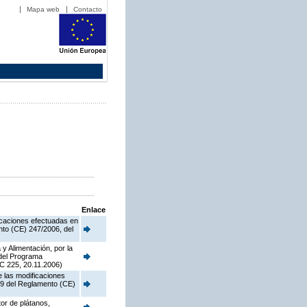
Mapa web
Contacto
Enlace
ficaciones efectuadas en
nto (CE) 247/2006, del
y Alimentación, por la
 del Programa
C 225, 20.11.2006)
e las modificaciones
o 9 del Reglamento (CE)
tor de plátanos,