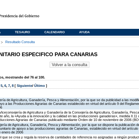
A
TESAURO
CALENDARIO
AYUDA
s
Resultado Consulta
TARIO ESPECIFICO PARA CANARIAS
, mostrando del 76 al 100.
,
5
,
6
,
7
,
8
[
Siguiente
/
Último
]
ería de Agricultura, Ganadería, Pesca y Alimentación, por la que se da publicidad a las modi
o a las Producciones Agrarias de Canarias establecido en virtud del artículo 9 del Reglame
06
Viceconsejería de Agricultura y Ganadería de la Consejería de Agricultura, Ganadería, Pesca 
e año, la «Ayuda a la innovación y la calidad en las producciones ganaderas», medida II.11
oducciones Agrarias de Canarias publicado mediante Orden de 10 de noviembre de 2006 (BO
ería de Agricultura, Ganadería, Pesca y Alimentación, por la que se dispone la publicación d
itario de apoyo a las producciones agrarias de Canarias, establecido en virtud del artícul
e enero de 2006
 el que se crea y regula la reserva de cantidades de referencia no asignadas a ningún produc